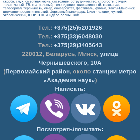
скорбь
,
слух
,
смертная казнь
,
состояние
,
сотрудничество
,
строгость
,
студия
,
талантливый
,
ТВ
,
театральный
,
телевидение
,
телевизионный
,
телеканал
,
телесериал
,
терпимость
,
умер
,
университет
,
фестиваль
,
фильм
,
Ханты-Мансийск
,
церковно-просветительский
,
Церковный календарь
,
Цикл
,
человек
,
чуткий
,
экологический
,
ЮНИСЕФ
,
Я иду за солнышком
Тел.
:
+375(25)5201926
Тел.:
+375(33)6048030
Тел.:
+375(29)3405643
220012
,
Беларусь
,
Минск
,
улица
Чернышевского, 10А
(
Первомайский район
, около
станции метро
«Академия наук»
)
Написать:
Посмотреть/почитать: