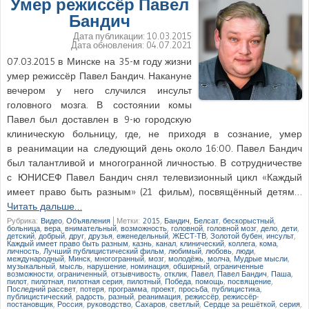
Умер режиссёр Павел
Бандич
Дата публикации:
10.03.2015
Дата обновления:
04.07.2021
07.03.2015 в Минске на 35-м году жизни
умер режиссёр Павел Бандич. Накануне
вечером у него случился инсульт
головного мозга. В состоянии комы
Павел был доставлен в 9-ю городскую
клиническую больницу, где, не приходя в сознание, умер
в реанимации на следующий день около 16:00. Павел Бандич
был талантливой и многогранной личностью. В сотрудничестве
с ЮНИСЕФ Павел Бандич снял телевизионный цикл «Каждый
имеет право быть разным» (21 фильм), посвящённый детям…
Читать дальше…
Рубрика:
Видео
,
Объявления
|
Метки:
2015
,
Бандич
,
Белсат
,
бескорыстный
,
больница
,
вера
,
внимательный
,
возможность
,
головной
,
головной мозг
,
дело
,
дети
,
детский
,
добрый
,
друг
,
друзья
,
еженедельный
,
ЖЕСТ-ТВ
,
Золотой бубен
,
инсульт
,
Каждый имеет право быть разным
,
казнь
,
канал
,
клинический
,
коллега
,
кома
,
личность
,
Лучший публицистический фильм
,
любимый
,
любовь
,
люди
,
международный
,
Минск
,
многогранный
,
мозг
,
молодёжь
,
молча
,
Мудрые мысли
,
музыкальный
,
мысль
,
нарушение
,
номинация
,
обширный
,
ограниченные
возможности
,
ограниченный
,
отзывчивость
,
отклик
,
Павел
,
Павел Бандич
,
Паша
,
пилот
,
пилотная
,
пилотная серия
,
пилотный
,
Победа
,
помощь
,
посвящение
,
Последний рассвет
,
потеря
,
программа
,
проект
,
просьба
,
публицистика
,
публицистический
,
радость
,
разный
,
реанимация
,
режиссёр
,
режиссёр-
постановщик
,
Россия
,
руководство
,
Сахаров
,
светлый
,
Сердце за решёткой
,
серия
,