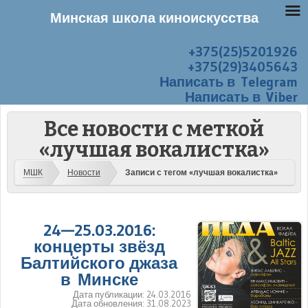
Минская школа киноискусства
+375(25)5201926
Перейти к содержанию
Меню
+375(29)3405643
Написать в Telegram
Написать в Viber
Все новости с меткой
«лучшая вокалистка»
МШК
Новости
Записи с тегом «лучшая вокалистка»
24—25.03.2016:
концерты звёзд
Балтийского джаза
в Минске
Дата публикации:
24.03.2016
Дата обновления:
31.08.2023