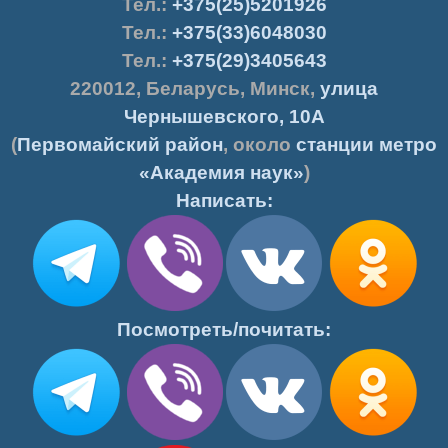
Тел.
:
+375(25)5201926
Тел.:
+375(33)6048030
Тел.:
+375(29)3405643
220012
,
Беларусь
,
Минск
,
улица
Чернышевского, 10А
(
Первомайский район
, около
станции метро
«Академия наук»
)
Написать:
Посмотреть/почитать: