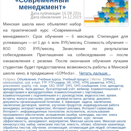
менеджмент»
Дата публикации:
16.08.2014
Дата обновления:
14.12.2019
Минская школа кино объявляет набор
на практический курс «Современный
менеджмент». Срок обучения — 6 месяцев. Стипендия для
успевающих — от 1 до 4 млн BYR/месяц. Стоимость обучения —
800 000 BYR/месяц. Зачисление по результатам
собеседования. Приглашение на собеседование — после
ознакомления с резюме. После окончания обучения лучшим
студентам будет предоставлена возможность работы в Минской
школе кино, в продакшене «10Media»…
Читать дальше…
Рубрика:
Объявления
,
Учебные курсы
,
Учебный процесс
|
Метки:
10Media
,
communication
,
cost
,
e-mail
,
FTP
,
FTP-сервер
,
HR
,
HTML
,
HTML-разметка
,
HTML5
,
procurement
,
quality
,
risk
,
scope
,
SEO
,
SERP
,
SMS
,
SMS-сообщения
,
time
,
арендатор
,
арендодатель
,
база данных
,
бухгалтерский учёт
,
вебинар
,
взаимоотношения с
арендаторами и арендодателями
,
взаимоотношения с партнёрами
,
взаимоотношения с подчинёнными и с руководством
,
видеохостинг
,
время
,
встреча
,
выпуск рассылки
,
группа
,
деловая встреча
,
договор
,
документ
,
документы организационной политики
,
ё
,
ёфикация
,
задача
,
заключение
,
заключение договоров
,
занятие
,
изучение продуктов
,
индивидуальная работа
менеджера
,
интернет-маркетинг
,
Интернет-реклама
,
Интернет-сервисами
,
Интернет»
,
информационные технологии
,
исполнитель
,
использование
программного обеспечения
,
исправление ошибок
,
календарь
,
кастинг
,
книга
продаж
,
команда
,
контроль выполнения
,
копирайтинг
,
курс
,
личная
эффективность
,
менеджмент
,
мероприятие
,
Минская школа кино
,
Минская школа
киноискусства
,
набор
,
написание текстов
,
новость
,
облако
,
облачное хранилище
,
обработка текстов
,
обучение
,
оптимизация
,
оптимизация для людей
,
оптимизация
для поисковых систем
,
организационная политика
,
организация
,
организация