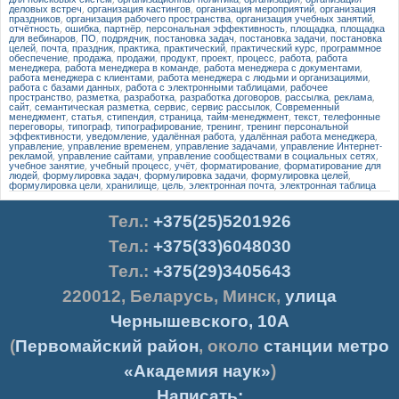
деловых встреч
,
организация кастингов
,
организация мероприятий
,
организация
праздников
,
организация рабочего пространства
,
организация учебных занятий
,
отчётность
,
ошибка
,
партнёр
,
персональная эффективность
,
площадка
,
площадка
для вебинаров
,
ПО
,
подрядчик
,
постановка задач
,
постановка задачи
,
постановка
целей
,
почта
,
праздник
,
практика
,
практический
,
практический курс
,
программное
обеспечение
,
продажа
,
продажи
,
продукт
,
проект
,
процесс
,
работа
,
работа
менеджера
,
работа менеджера в команде
,
работа менеджера с документами
,
работа менеджера с клиентами
,
работа менеджера с людьми и организациями
,
работа с базами данных
,
работа с электронными таблицами
,
рабочее
пространство
,
разметка
,
разработка
,
разработка договоров
,
рассылка
,
реклама
,
сайт
,
семантическая разметка
,
сервис
,
сервис рассылок
,
Современный
менеджмент
,
статья
,
стипендия
,
страница
,
тайм-менеджмент
,
текст
,
телефонные
переговоры
,
типограф
,
типографирование
,
тренинг
,
тренинг персональной
эффективности
,
уведомление
,
удалённая работа
,
удалённая работа менеджера
,
управление
,
управление временем
,
управление задачами
,
управление Интернет-
рекламой
,
управление сайтами
,
управление сообществами в социальных сетях
,
учебное занятие
,
учебный процесс
,
учёт
,
форматирование
,
форматирование для
людей
,
формулировка задач
,
формулировка задачи
,
формулировка целей
,
формулировка цели
,
хранилище
,
цель
,
электронная почта
,
электронная таблица
Тел.
:
+375(25)5201926
Тел.:
+375(33)6048030
Тел.:
+375(29)3405643
220012
,
Беларусь
,
Минск
,
улица
Чернышевского, 10А
(
Первомайский район
, около
станции метро
«Академия наук»
)
Написать: