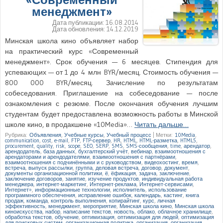
менеджмент»
Дата публикации:
16.08.2014
Дата обновления:
14.12.2019
Минская школа кино объявляет набор
на практический курс «Современный
менеджмент». Срок обучения — 6 месяцев. Стипендия для
успевающих — от 1 до 4 млн BYR/месяц. Стоимость обучения —
800 000 BYR/месяц. Зачисление по результатам
собеседования. Приглашение на собеседование — после
ознакомления с резюме. После окончания обучения лучшим
студентам будет предоставлена возможность работы в Минской
школе кино, в продакшене «10Media»…
Читать дальше…
Рубрика:
Объявления
,
Учебные курсы
,
Учебный процесс
|
Метки:
10Media
,
communication
,
cost
,
e-mail
,
FTP
,
FTP-сервер
,
HR
,
HTML
,
HTML-разметка
,
HTML5
,
procurement
,
quality
,
risk
,
scope
,
SEO
,
SERP
,
SMS
,
SMS-сообщения
,
time
,
арендатор
,
арендодатель
,
база данных
,
бухгалтерский учёт
,
вебинар
,
взаимоотношения с
арендаторами и арендодателями
,
взаимоотношения с партнёрами
,
взаимоотношения с подчинёнными и с руководством
,
видеохостинг
,
время
,
встреча
,
выпуск рассылки
,
группа
,
деловая встреча
,
договор
,
документ
,
документы организационной политики
,
ё
,
ёфикация
,
задача
,
заключение
,
заключение договоров
,
занятие
,
изучение продуктов
,
индивидуальная работа
менеджера
,
интернет-маркетинг
,
Интернет-реклама
,
Интернет-сервисами
,
Интернет»
,
информационные технологии
,
исполнитель
,
использование
программного обеспечения
,
исправление ошибок
,
календарь
,
кастинг
,
книга
продаж
,
команда
,
контроль выполнения
,
копирайтинг
,
курс
,
личная
эффективность
,
менеджмент
,
мероприятие
,
Минская школа кино
,
Минская школа
киноискусства
,
набор
,
написание текстов
,
новость
,
облако
,
облачное хранилище
,
обработка текстов
,
обучение
,
оптимизация
,
оптимизация для людей
,
оптимизация
для поисковых систем
,
организационная политика
,
организация
,
организация