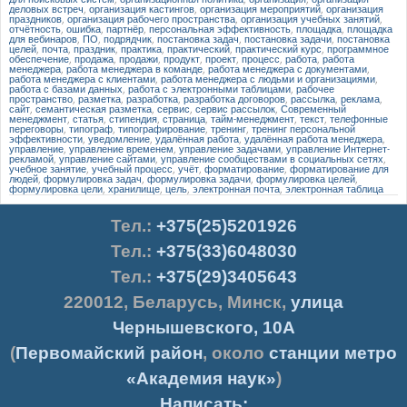
деловых встреч
,
организация кастингов
,
организация мероприятий
,
организация
праздников
,
организация рабочего пространства
,
организация учебных занятий
,
отчётность
,
ошибка
,
партнёр
,
персональная эффективность
,
площадка
,
площадка
для вебинаров
,
ПО
,
подрядчик
,
постановка задач
,
постановка задачи
,
постановка
целей
,
почта
,
праздник
,
практика
,
практический
,
практический курс
,
программное
обеспечение
,
продажа
,
продажи
,
продукт
,
проект
,
процесс
,
работа
,
работа
менеджера
,
работа менеджера в команде
,
работа менеджера с документами
,
работа менеджера с клиентами
,
работа менеджера с людьми и организациями
,
работа с базами данных
,
работа с электронными таблицами
,
рабочее
пространство
,
разметка
,
разработка
,
разработка договоров
,
рассылка
,
реклама
,
сайт
,
семантическая разметка
,
сервис
,
сервис рассылок
,
Современный
менеджмент
,
статья
,
стипендия
,
страница
,
тайм-менеджмент
,
текст
,
телефонные
переговоры
,
типограф
,
типографирование
,
тренинг
,
тренинг персональной
эффективности
,
уведомление
,
удалённая работа
,
удалённая работа менеджера
,
управление
,
управление временем
,
управление задачами
,
управление Интернет-
рекламой
,
управление сайтами
,
управление сообществами в социальных сетях
,
учебное занятие
,
учебный процесс
,
учёт
,
форматирование
,
форматирование для
людей
,
формулировка задач
,
формулировка задачи
,
формулировка целей
,
формулировка цели
,
хранилище
,
цель
,
электронная почта
,
электронная таблица
Тел.
:
+375(25)5201926
Тел.:
+375(33)6048030
Тел.:
+375(29)3405643
220012
,
Беларусь
,
Минск
,
улица
Чернышевского, 10А
(
Первомайский район
, около
станции метро
«Академия наук»
)
Написать: