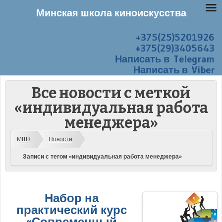
Минская школа киноискусства
+375(25)5201926
Перейти к содержанию
Меню
+375(29)3405643
Написать в Telegram
Написать в Viber
Все новости с меткой
«индивидуальная работа
менеджера»
МШК
Новости
Записи с тегом «индивидуальная работа менеджера»
Набор на
практический курс
«Современный