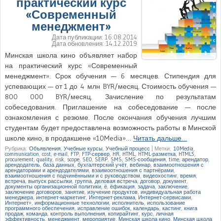
практический курс
«Современный
менеджмент»
Дата публикации:
16.08.2014
Дата обновления:
14.12.2019
Минская школа кино объявляет набор
на практический курс «Современный
менеджмент». Срок обучения — 6 месяцев. Стипендия для
успевающих — от 1 до 4 млн BYR/месяц. Стоимость обучения —
800 000 BYR/месяц. Зачисление по результатам
собеседования. Приглашение на собеседование — после
ознакомления с резюме. После окончания обучения лучшим
студентам будет предоставлена возможность работы в Минской
школе кино, в продакшене «10Media»…
Читать дальше…
Рубрика:
Объявления
,
Учебные курсы
,
Учебный процесс
|
Метки:
10Media
,
communication
,
cost
,
e-mail
,
FTP
,
FTP-сервер
,
HR
,
HTML
,
HTML-разметка
,
HTML5
,
procurement
,
quality
,
risk
,
scope
,
SEO
,
SERP
,
SMS
,
SMS-сообщения
,
time
,
арендатор
,
арендодатель
,
база данных
,
бухгалтерский учёт
,
вебинар
,
взаимоотношения с
арендаторами и арендодателями
,
взаимоотношения с партнёрами
,
взаимоотношения с подчинёнными и с руководством
,
видеохостинг
,
время
,
встреча
,
выпуск рассылки
,
группа
,
деловая встреча
,
договор
,
документ
,
документы организационной политики
,
ё
,
ёфикация
,
задача
,
заключение
,
заключение договоров
,
занятие
,
изучение продуктов
,
индивидуальная работа
менеджера
,
интернет-маркетинг
,
Интернет-реклама
,
Интернет-сервисами
,
Интернет»
,
информационные технологии
,
исполнитель
,
использование
программного обеспечения
,
исправление ошибок
,
календарь
,
кастинг
,
книга
продаж
,
команда
,
контроль выполнения
,
копирайтинг
,
курс
,
личная
эффективность
,
менеджмент
,
мероприятие
,
Минская школа кино
,
Минская школа