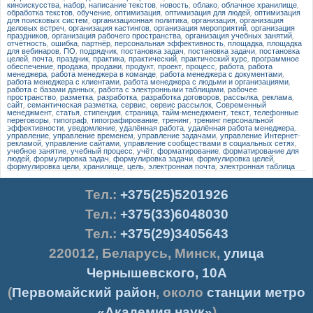
киноискусства
,
набор
,
написание текстов
,
новость
,
облако
,
облачное хранилище
,
обработка текстов
,
обучение
,
оптимизация
,
оптимизация для людей
,
оптимизация
для поисковых систем
,
организационная политика
,
организация
,
организация
деловых встреч
,
организация кастингов
,
организация мероприятий
,
организация
праздников
,
организация рабочего пространства
,
организация учебных занятий
,
отчётность
,
ошибка
,
партнёр
,
персональная эффективность
,
площадка
,
площадка
для вебинаров
,
ПО
,
подрядчик
,
постановка задач
,
постановка задачи
,
постановка
целей
,
почта
,
праздник
,
практика
,
практический
,
практический курс
,
программное
обеспечение
,
продажа
,
продажи
,
продукт
,
проект
,
процесс
,
работа
,
работа
менеджера
,
работа менеджера в команде
,
работа менеджера с документами
,
работа менеджера с клиентами
,
работа менеджера с людьми и организациями
,
работа с базами данных
,
работа с электронными таблицами
,
рабочее
пространство
,
разметка
,
разработка
,
разработка договоров
,
рассылка
,
реклама
,
сайт
,
семантическая разметка
,
сервис
,
сервис рассылок
,
Современный
менеджмент
,
статья
,
стипендия
,
страница
,
тайм-менеджмент
,
текст
,
телефонные
переговоры
,
типограф
,
типографирование
,
тренинг
,
тренинг персональной
эффективности
,
уведомление
,
удалённая работа
,
удалённая работа менеджера
,
управление
,
управление временем
,
управление задачами
,
управление Интернет-
рекламой
,
управление сайтами
,
управление сообществами в социальных сетях
,
учебное занятие
,
учебный процесс
,
учёт
,
форматирование
,
форматирование для
людей
,
формулировка задач
,
формулировка задачи
,
формулировка целей
,
формулировка цели
,
хранилище
,
цель
,
электронная почта
,
электронная таблица
Тел.
:
+375(25)5201926
Тел.:
+375(33)6048030
Тел.:
+375(29)3405643
220012
,
Беларусь
,
Минск
,
улица
Чернышевского, 10А
(
Первомайский район
, около
станции метро
«Академия наук»
)