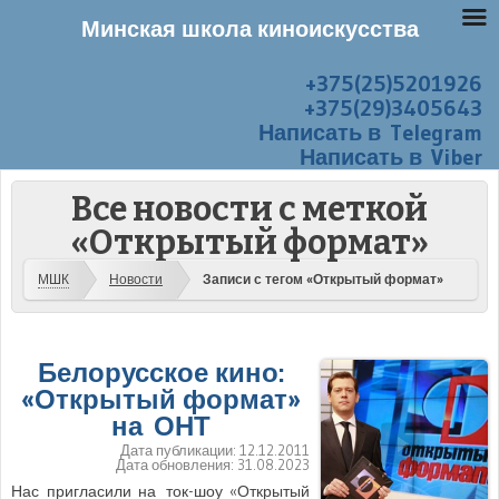
Минская школа киноискусства
+375(25)5201926
Перейти к содержанию
Меню
+375(29)3405643
Написать в Telegram
Написать в Viber
Все новости с меткой
«Открытый формат»
МШК
Новости
Записи с тегом «Открытый формат»
Белорусское кино:
«Открытый формат»
на ОНТ
Дата публикации:
12.12.2011
Дата обновления:
31.08.2023
Нас пригласили на ток-шоу «Открытый