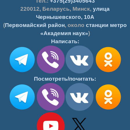
Тел.:
+375(29)3405643
220012
,
Беларусь
,
Минск
,
улица
Чернышевского, 10А
(
Первомайский район
, около
станции метро
«Академия наук»
)
Написать:
Посмотреть/почитать: