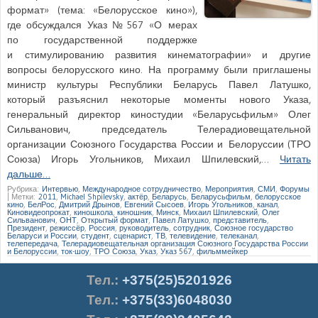
формат» (тема: «Белорусское кино»),
где обсуждался Указ № 567 «О мерах
по государственной поддержке
и стимулированию развития кинематографии» и другие
вопросы белорусского кино. На программу были приглашены
министр культуры Республики Беларусь Павел Латушко,
который разъяснил некоторые моменты нового Указа,
генеральный директор киностудии «Беларусьфильм» Олег
Сильванович, председатель Телерадиовещательной
организации Союзного Государства России и Белоруссии (ТРО
Союза) Игорь Угольников, Михаил Шпилевский,…
Читать
дальше…
Рубрика:
Интервью
,
Международное сотрудничество
,
Мероприятия
,
СМИ
,
Форумы
|
Метки:
2011
,
Michael Shpilevsky
,
актёр
,
Беларусь
,
Беларусьфильм
,
белорусское
кино
,
БелРос
,
Дмитрий Дрынов
,
Евгений Сысоев
,
Игорь Угольников
,
канал
,
Киновидеопрокат
,
киношкола
,
киношник
,
Минск
,
Михаил Шпилевский
,
Олег
Сильванович
,
ОНТ
,
Открытый формат
,
Павел Латушко
,
представитель
,
Президент
,
режиссёр
,
Россия
,
руководитель
,
сотрудник
,
Союзное государство
Беларуси и России
,
студент
,
сценарист
,
ТВ
,
телевидение
,
телеканал
,
телепередача
,
Телерадиовещательная организация Союзного Государства России
и Белоруссии
,
ток-шоу
,
ТРО Союза
,
Указ
,
Указ 567
,
фильммейкер
Тел.
:
+375(25)5201926
Тел.:
+375(33)6048030