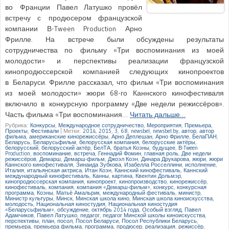
во Франции Павел Латушко провёл
встречу с продюсером французской
компании В-Tween Production Арно
Фрилле. На встрече были обсуждены результаты
сотрудничества по фильму «Три воспоминания из моей
молодости» и перспективы реализации французской
кинопродюссерской компанией следующих кинопроектов
в Беларуси. Фрилле рассказал, что фильм «Три воспоминания
из моей молодости» жюри 68-го Каннского кинофестиваля
включило в конкурсную программу «Две недели режиссёров».
Часть фильма «Три воспоминания…
Читать дальше…
Рубрика:
Конкурсы
,
Международное сотрудничество
,
Мероприятия
,
Премьера
,
Проекты
,
Фестивали
|
Метки:
2014
,
2015
,
3
,
68
,
newsbel
,
newsbel.by
,
автор
,
автор
фильма
,
американские кинорежиссёры
,
Арно Деплешан
,
Арно Фрилле
,
БелаПАН
,
Беларусь
,
Беларусьфильм
,
белорусская компания
,
белорусские актёры
,
белорусский
,
белорусский актёр
,
БелТА
,
братья Коэны
,
будущее
,
В-Tween
Production
,
воспоминание
,
встреча
,
Геннадий Фомин
,
главная роль
,
Две недели
режиссёров
,
Демарш
,
Демарш-фильм
,
Джоэл Коэн
,
Динара Друкарова
,
жюри
,
жюри
Каннского кинофестиваля
,
Зинаида Зубкова
,
Изабелла Росселлини
,
исполнение
,
Италия
,
итальянская актриса
,
Итан Коэн
,
Каннский кинофестиваль
,
Каннский
международный кинофестиваль
,
Канны
,
картина
,
Квентин Дольмэр
,
кинопродюссерская компания
,
кинопроект
,
кинопроизводство
,
кинорежиссёр
,
кинофестиваль
,
компания
,
компания «Демарш-фильм»
,
конкурс
,
конкурсная
программа
,
Коэны
,
Матьё Амальрик
,
международный фестиваль
,
министр
,
Министр культуры
,
Минск
,
Минская школа кино
,
Минская школа киноискусства
,
молодость
,
Национальная киностудия
,
Национальная киностудия
«Беларусьфильм»
,
обсуждение
,
октябрь 2014 года
,
Особый взгляд
,
Павел
Адамчиков
,
Павел Латушко
,
педагог
,
педагог Минской школы киноискусства
,
перспективы
,
план
,
посол
,
Посол Беларуси
,
Посол Республики Беларусь
,
премьера
,
премьера фильма
,
программа
,
продюсер
,
реализация
,
режиссёр
,