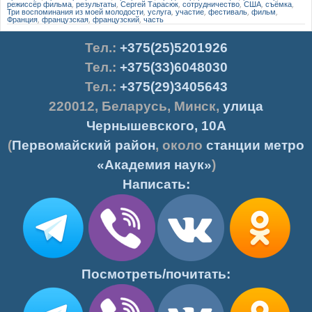
режиссёр фильма
,
результаты
,
Сергей Тарасюк
,
сотрудничество
,
США
,
съёмка
,
Три воспоминания из моей молодости
,
услуга
,
участие
,
фестиваль
,
фильм
,
Франция
,
французская
,
французский
,
часть
Тел.
:
+375(25)5201926
Тел.:
+375(33)6048030
Тел.:
+375(29)3405643
220012
,
Беларусь
,
Минск
,
улица
Чернышевского, 10А
(
Первомайский район
, около
станции метро
«Академия наук»
)
Написать:
Посмотреть/почитать: