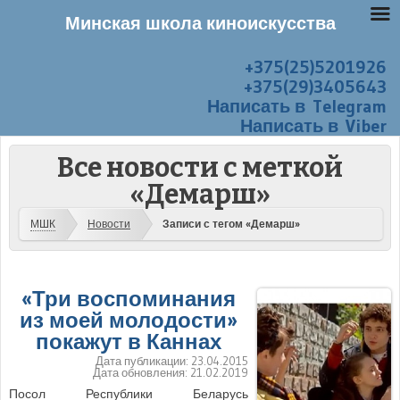
Минская школа киноискусства
+375(25)5201926
Перейти к содержанию
Меню
+375(29)3405643
Написать в Telegram
Написать в Viber
Все новости с меткой
«Демарш»
МШК
Новости
Записи с тегом «Демарш»
«Три воспоминания
из моей молодости»
покажут в Каннах
Дата публикации:
23.04.2015
Дата обновления:
21.02.2019
Посол Республики Беларусь