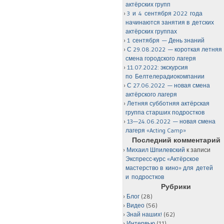
актёрских групп
3 и 4 сентября 2022 года
начинаются занятия в детских
актёрских группах
1 сентября — День знаний
С 29.08.2022 — короткая летняя
смена городского лагеря
11.07.2022: экскурсия
по Белтелерадиокомпании
С 27.06.2022 — новая смена
актёрского лагеря
Летняя субботняя актёрская
группа старших подростков
13—24.06.2022 — новая смена
лагеря «Acting Camp»
Последний комментарий
Михаил Шпилевский
к записи
Экспресс-курс «Актёрское
мастерство в кино» для детей
и подростков
Рубрики
Блог
(28)
Видео
(56)
Знай наших!
(62)
Интервью
(11)