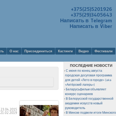
+375(25)5201926
+375(29)3405643
Написать в Telegram
Написать в Viber
ать
О нас
Присоединиться
Кастинги
Видео
Фестивали
ПОСЛЕДНИЕ НОВОСТИ
С июня по конец августа:
городская досуговая программа
для детей «Лето в городе» (aka
«Актёрский лагерь»)
Беларусьфильм объявляет
конкурс сценариев
В Белорусской государственной
академии искусств новый
руководитель
:
23.04.2015
:
21.02.2019
В Минске подвели итоги Минског