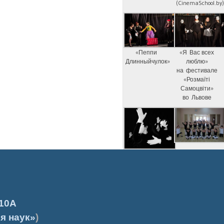
(CinemaSchool.by
«Пеппи
«Я Вас всех
Длинныйчулок»
люблю»
на фестивале
«Розмаїті
Самоцвіти»
во Львове
10А
я наук»
)