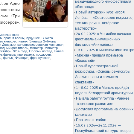
международного кинофестиваля
tion Арно
«Лiстапад»
рспективы
Новый авторский курс Игоря
ильм «Три
Ленёва — «Ораторское искусство,
иссёров».
техники речи и актёрское
мастерство»
24.09.2025: в Могилёве начался
мериканские
А
,
братья Коэны
,
будущее
,
В-Tween
фестиваль анимационных
го кинофестиваля
,
Зинаида Зубкова
,
фильмов «Анимаёвка»
н Дольмэр
,
кинопродюссерская компания
,
родный фестиваль
,
министр
,
Министр
18.09.2025 в минском кинотеатр
октябрь 2014 года
,
Особый взгляд
,
Павел
ра фильма
,
программа
,
продюсер
,
«Москва» прошла премьера
ь
,
фильм
,
Франция
,
французская
,
«Классной»
Новый курс театральной
режиссуры: «Основы режиссуры.
Анализ пьесы и замысел
спектакля»
1—6.04.2025 в Минске пройдёт
неделя белорусской драматургии
Начала работу группа «Раннее
творческое развитие»
Досуговая программа на осенних
каникулах
Про кино и собак
16.09.2024—24.11.2024 —
Республиканский конкурс чтецов