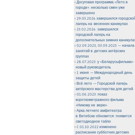
Досуговая программа «Лето в
городе»: несколько смен уже
завершено
29.03.2024 завершился городско
лагерь на весенних каникулах
23.02.2024: завершился
городской лагерь на
дополнительных зимних каникула
02.09.2023, 03.09.2023 — начала
занятий в детских актёрских
группах
28.07.2023: у «Беларусьфильма»
новый руководитель
1 июня — Международный день
защиты детей
Всё лето — Городской лагерь
актёрского мастерства для детей
01.06.2023: показ
короткометражного фильма
«Никому не верю»
Арка летнего амфитеатра
в Витебске обновится: появится
светодиодное табло
C 01.10.2022 изменено
расписание субботних детских