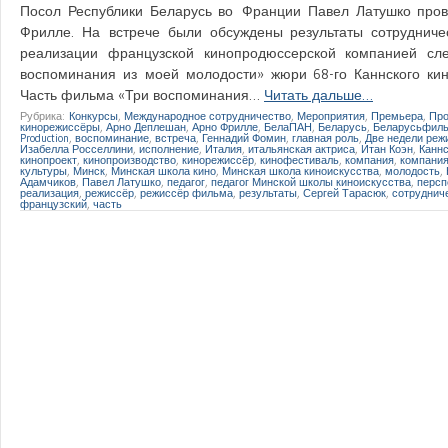
Посол Республики Беларусь во Франции Павел Латушко пров
Фрилле. На встрече были обсуждены результаты сотруднич
реализации французской кинопродюссерской компанией сл
воспоминания из моей молодости» жюри 68-го Каннского ки
Часть фильма «Три воспоминания…
Читать дальше…
Рубрика:
Конкурсы
,
Международное сотрудничество
,
Мероприятия
,
Премьера
,
Про
кинорежиссёры
,
Арно Деплешан
,
Арно Фрилле
,
БелаПАН
,
Беларусь
,
Беларусьфил
Production
,
воспоминание
,
встреча
,
Геннадий Фомин
,
главная роль
,
Две недели реж
Изабелла Росселлини
,
исполнение
,
Италия
,
итальянская актриса
,
Итан Коэн
,
Канн
кинопроект
,
кинопроизводство
,
кинорежиссёр
,
кинофестиваль
,
компания
,
компани
культуры
,
Минск
,
Минская школа кино
,
Минская школа киноискусства
,
молодость
,
Адамчиков
,
Павел Латушко
,
педагог
,
педагог Минской школы киноискусства
,
персп
реализация
,
режиссёр
,
режиссёр фильма
,
результаты
,
Сергей Тарасюк
,
сотруднич
французский
,
часть