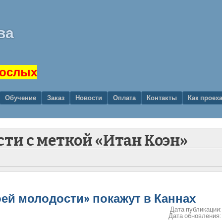
ва
рослых
Обучение
Заказ
Новости
Оплата
Контакты
Как проех
сти с меткой «Итан Коэн»
ей молодости» покажут в Каннах
Дата публикации
Дата обновления