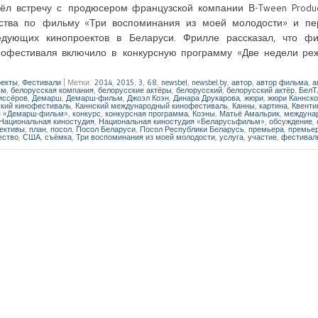
ёл встречу с продюсером французской компании В-Tween Produc
ества по фильму «Три воспоминания из моей молодости» и пе
едующих кинопроектов в Беларуси. Фрилле рассказал, что ф
нофестиваля включило в конкурсную программу «Две недели реж
екты
,
Фестивали
|
Метки:
2014
,
2015
,
3
,
68
,
newsbel
,
newsbel.by
,
автор
,
автор фильма
,
а
ьм
,
белорусская компания
,
белорусские актёры
,
белорусский
,
белорусский актёр
,
БелТ
иссёров
,
Демарш
,
Демарш-фильм
,
Джоэл Коэн
,
Динара Друкарова
,
жюри
,
жюри Каннско
ский кинофестиваль
,
Каннский международный кинофестиваль
,
Канны
,
картина
,
Квенти
я «Демарш-фильм»
,
конкурс
,
конкурсная программа
,
Коэны
,
Матьё Амальрик
,
междуна
Национальная киностудия
,
Национальная киностудия «Беларусьфильм»
,
обсуждение
,
ективы
,
план
,
посол
,
Посол Беларуси
,
Посол Республики Беларусь
,
премьера
,
премье
ество
,
США
,
съёмка
,
Три воспоминания из моей молодости
,
услуга
,
участие
,
фестивал