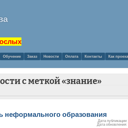
ва
рослых
Обучение
Заказ
Новости
Оплата
Контакты
Как проех
вости с меткой «знание»
аль неформального образования
Дата публикации
Дата обновления