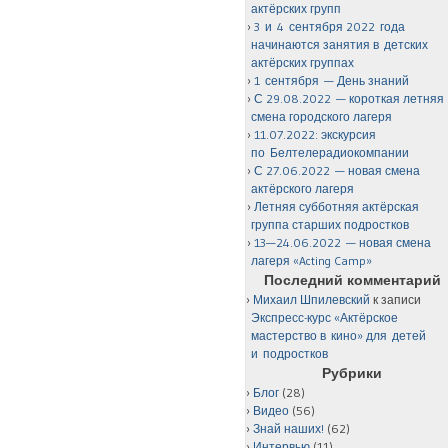
актёрских групп
3 и 4 сентября 2022 года
начинаются занятия в детских
актёрских группах
1 сентября — День знаний
С 29.08.2022 — короткая летняя
смена городского лагеря
11.07.2022: экскурсия
по Белтелерадиокомпании
С 27.06.2022 — новая смена
актёрского лагеря
Летняя субботняя актёрская
группа старших подростков
13—24.06.2022 — новая смена
лагеря «Acting Camp»
Последний комментарий
Михаил Шпилевский
к записи
Экспресс-курс «Актёрское
мастерство в кино» для детей
и подростков
Рубрики
Блог
(28)
Видео
(56)
Знай наших!
(62)
Интервью
(11)