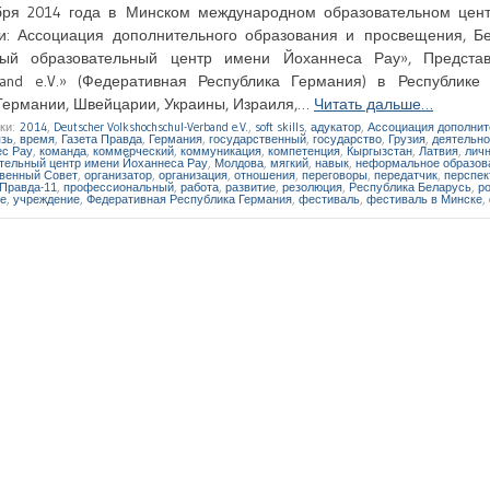
ря 2014 года в Минском международном образовательном цен
и: Ассоциация дополнительного образования и просвещения, Бе
ый образовательный центр имени Йоханнеса Рау», Представ
rband e.V.» (Федеративная Республика Германия) в Республике 
 Германии, Швейцарии, Украины, Израиля,…
Читать дальше…
ки:
2014
,
Deutscher Volkshochschul-Verband e.V.
,
soft skills
,
адукатор
,
Ассоциация дополнит
зь
,
время
,
Газета Правда
,
Германия
,
государственный
,
государство
,
Грузия
,
деятельно
с Рау
,
команда
,
коммерческий
,
коммуникация
,
компетенция
,
Кыргызстан
,
Латвия
,
лич
тельный центр имени Йоханнеса Рау
,
Молдова
,
мягкий
,
навык
,
неформальное образов
венный Совет
,
организатор
,
организация
,
отношения
,
переговоры
,
передатчик
,
перспек
 Правда-11
,
профессиональный
,
работа
,
развитие
,
резолюция
,
Республика Беларусь
,
р
е
,
учреждение
,
Федеративная Республика Германия
,
фестиваль
,
фестиваль в Минске
,