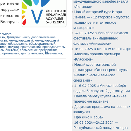
международного кинофестиваля
тре имени
«Лiстапад»
лорусско-
Новый авторский курс Игоря
ительство
Ленёва — «Ораторское искусство,
Беларусь.
техники речи и актёрское
мастерство»
24.09.2025: в Могилёве начался
ельного
сть
,
Дмитрий Зицер
,
дополнительное
фестиваль анимационных
ность
,
международный
,
международный
фильмов «Анимаёвка»
ание
,
образование
,
образовательный
,
тива
,
подход
,
практический
,
преподаватель
,
18.09.2025 в минском кинотеатр
оль
,
система
,
совместное предприятие
,
формальный
,
центр
,
человек
,
Швейцария
,
«Москва» прошла премьера
«Классной»
Новый курс театральной
режиссуры: «Основы режиссуры.
Анализ пьесы и замысел
спектакля»
1—6.04.2025 в Минске пройдёт
неделя белорусской драматургии
Начала работу группа «Раннее
творческое развитие»
Досуговая программа на осенних
каникулах
Про кино и собак
16.09.2024—24.11.2024 —
Республиканский конкурс чтецов