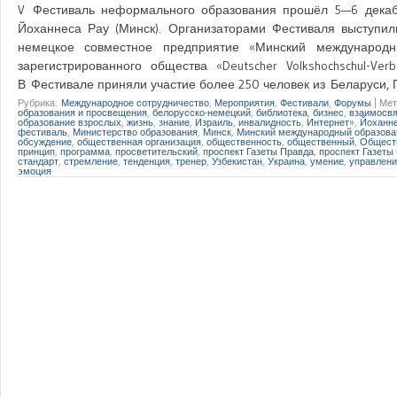
V Фестиваль неформального образования прошёл 5—6 декаб
Йоханнеса Рау (Минск). Организаторами Фестиваля выступил
немецкое совместное предприятие «Минский международн
зарегистрированного общества «Deutscher Volkshochschul-Ve
В Фестивале приняли участие более 250 человек из Беларуси,
Рубрика:
Международное сотрудничество
,
Мероприятия
,
Фестивали
,
Форумы
|
Мет
образования и просвещения
,
белорусско-немецкий
,
библиотека
,
бизнес
,
взаимосвя
образование взрослых
,
жизнь
,
знание
,
Израиль
,
инвалидность
,
Интернет»
,
Йоханне
фестиваль
,
Министерство образования
,
Минск
,
Минский международный образова
обсуждение
,
общественная организация
,
общественность
,
общественный
,
Общест
принцип
,
программа
,
просветительский
,
проспект Газеты Правда
,
проспект Газеты
стандарт
,
стремление
,
тенденция
,
тренер
,
Узбекистан
,
Украина
,
умение
,
управлени
эмоция