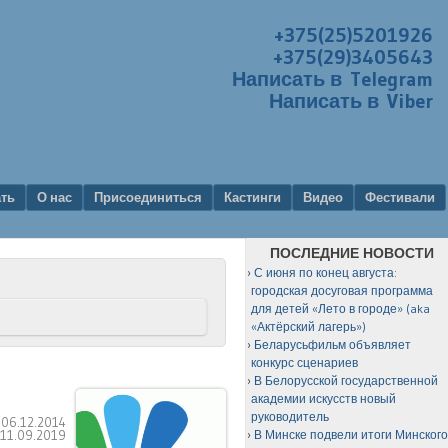
+375(25)5201926
+375(29)3405643
Написать в Telegram
Написать в Viber
ать
О нас
Присоединиться
Кастинги
Видео
Фестивали
ПОСЛЕДНИЕ НОВОСТИ
С июня по конец августа:
городская досуговая программа
для детей «Лето в городе» (aka
«Актёрский лагерь»)
Беларусьфильм объявляет
конкурс сценариев
В Белорусской государственной
академии искусств новый
руководитель
:
06.12.2014
:
11.09.2019
В Минске подвели итоги Минског