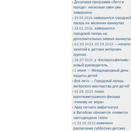
Досуговая программа «Лето в
городе»: несколько смен уже
завершено
29.03.2024 завершился городско
лагерь на весенних каникулах
23.02.2024: завершился
городской лагерь на
дополнительных зимних каникула
02.09.2023, 03.09.2023 — начала
занятий в детских актёрских
группах
28.07.2023: у «Беларусьфильма»
новый руководитель
1 июня — Международный день
защиты детей
Всё лето — Городской лагерь
актёрского мастерства для детей
01.06.2023: показ
короткометражного фильма
«Никому не верю»
Арка летнего амфитеатра
в Витебске обновится: появится
светодиодное табло
C 01.10.2022 изменено
расписание субботних детских