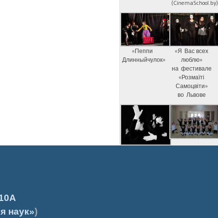
(CinemaSchool.by
«Пеппи
«Я Вас всех
Длинныйчулок»
люблю»
на фестивале
«Розмаїті
Самоцвіти»
во Львове
10А
я наук»
)