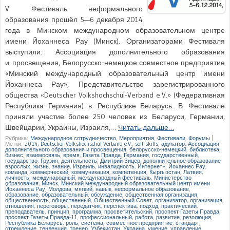
V Фестиваль неформального
образования прошёл 5—6 декабря 2014
года в Минском международном образовательном центре
имени Йоханнеса Рау (Минск). Организаторами Фестиваля
выступили: Ассоциация дополнительного образования
и просвещения, Белорусско-немецкое совместное предприятие
«Минский международный образовательный центр имени
Йоханнеса Рау», Представительство зарегистрированного
общества «Deutscher Volkshochschul-Verband e.V.» (Федеративная
Республика Германия) в Республике Беларусь. В Фестивале
приняли участие более 250 человек из Беларуси, Германии,
Швейцарии, Украины, Израиля,…
Читать дальше…
Рубрика:
Международное сотрудничество
,
Мероприятия
,
Фестивали
,
Форумы
|
Метки:
2014
,
Deutscher Volkshochschul-Verband e.V.
,
soft skills
,
адукатор
,
Ассоциация
дополнительного образования и просвещения
,
белорусско-немецкий
,
библиотека
,
бизнес
,
взаимосвязь
,
время
,
Газета Правда
,
Германия
,
государственный
,
государство
,
Грузия
,
деятельность
,
Дмитрий Зицер
,
дополнительное образование
взрослых
,
жизнь
,
знание
,
Израиль
,
инвалидность
,
Интернет»
,
Йоханнес Рау
,
команда
,
коммерческий
,
коммуникация
,
компетенция
,
Кыргызстан
,
Латвия
,
личность
,
международный
,
международный фестиваль
,
Министерство
образования
,
Минск
,
Минский международный образовательный центр имени
Йоханнеса Рау
,
Молдова
,
мягкий
,
навык
,
неформальное образование
,
образование
,
образовательный
,
обсуждение
,
общественная организация
,
общественность
,
общественный
,
Общественный Совет
,
организатор
,
организация
,
отношения
,
переговоры
,
передатчик
,
перспектива
,
подход
,
практический
,
преподаватель
,
принцип
,
программа
,
просветительский
,
проспект Газеты Правда
,
проспект Газеты Правда-11
,
профессиональный
,
работа
,
развитие
,
резолюция
,
Республика Беларусь
,
роль
,
система
,
совместное предприятие
,
стандарт
,
стремление
,
тенденция
,
тренер
,
Узбекистан
,
Украина
,
умение
,
управление
,