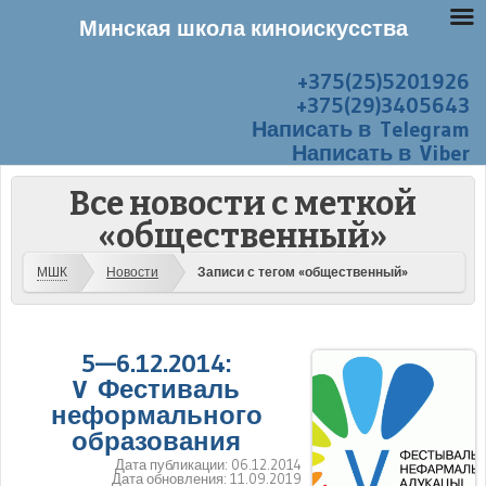
Минская школа киноискусства
+375(25)5201926
Перейти к содержанию
Меню
+375(29)3405643
Написать в Telegram
Написать в Viber
Все новости с меткой
«общественный»
МШК
Новости
Записи с тегом «общественный»
5—6.12.2014:
V Фестиваль
неформального
образования
Дата публикации:
06.12.2014
Дата обновления:
11.09.2019