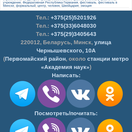
учреждение
,
Федеративная Республика Германия
,
фестиваль
,
фестиваль в
Минске
,
формальный
,
центр
,
человек
,
Швейцария
,
эмоция
Тел.
:
+375(25)5201926
Тел.:
+375(33)6048030
Тел.:
+375(29)3405643
220012
,
Беларусь
,
Минск
,
улица
Чернышевского, 10А
(
Первомайский район
, около
станции метро
«Академия наук»
)
Написать:
Посмотреть/почитать: