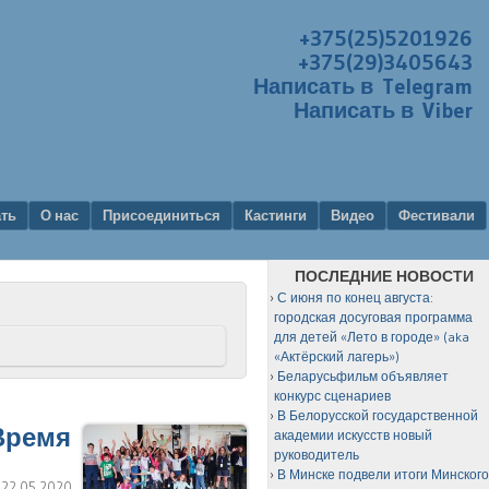
+375(25)5201926
+375(29)3405643
Написать в Telegram
Написать в Viber
ать
О нас
Присоединиться
Кастинги
Видео
Фестивали
ПОСЛЕДНИЕ НОВОСТИ
С июня по конец августа:
городская досуговая программа
для детей «Лето в городе» (aka
«Актёрский лагерь»)
Беларусьфильм объявляет
конкурс сценариев
В Белорусской государственной
Время
академии искусств новый
руководитель
В Минске подвели итоги Минског
:
22.05.2020