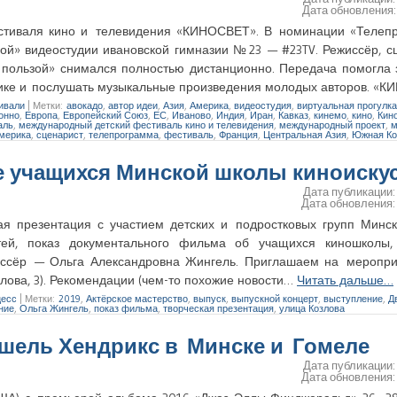
Дата обновления
естиваля кино и телевидения «КИНОСВЕТ». В номинации «Телеп
й» видеостудии ивановской гимназии № 23 — #23TV. Режиссёр, с
 пользой» снимался полностью дистанционно. Передача помогла 
ннике и послушать музыкальные произведения молодых авторов. 
ивали
|
Метки:
авокадо
,
автор идеи
,
Азия
,
Америка
,
видеостудия
,
виртуальная прогулка
онно
,
Европа
,
Европейский Союз
,
ЕС
,
Иваново
,
Индия
,
Иран
,
Кавказ
,
кинемо
,
кино
,
Кин
аль
,
международный детский фестиваль кино и телевидения
,
международный проект
,
м
мерика
,
сценарист
,
телепрограмма
,
фестиваль
,
Франция
,
Центральная Азия
,
Южная Ко
ие учащихся Минской школы киноиску
Дата публикации
Дата обновления
кая презентация с участием детских и подростковых групп Минс
тей, показ документального фильма об учащихся киношколы,
жиссёр — Ольга Александровна Жингель. Приглашаем на меропри
лова, 3). Рекомендации (чем-то похожие новости…
Читать дальше…
цесс
|
Метки:
2019
,
Актёрское мастерство
,
выпуск
,
выпускной концерт
,
выступление
,
Д
ние
,
Ольга Жингель
,
показ фильма
,
творческая презентация
,
улица Козлова
ишель Хендрикс в Минске и Гомеле
Дата публикации
Дата обновления