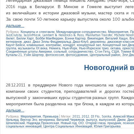
Легендарная джазовая певица Мишель Хендрикс (Нью-йорк, 
2016 года в Беларуси. В Минске и Гомеле выступит леге
из величайших в истории джазовой музыки, мастер скэта и г
За свою почти 50-летнюю карьеру выпустила около 100 альбо
дальше…
Рубрика:
Концерты и спектакли
,
Международное сотрудничество
,
Мероприятия
,
Пр
JazzClub.by
,
JazzinMinsk
,
Lambert & Hendricks & Ross
,
Manhattan Transfer
,
Michele Hendr
билет
,
Билли Харт
,
Бобби МакФеррин
,
Бэнни Картер
,
Википедия
,
Виталий Хацук
,
Вл
ветеранов
,
джаз
,
Джаз Эллы Фицджеральд
,
Джаз-Клуб
,
джазмены
,
джазовая класси
Каунт Бейси
,
клавишные
,
контрабас
,
концерт
,
концертный зал
,
Концертный зал Дво
группа
,
музыканты XX века
,
Немига
,
Нью-Йорк
,
Нью-Йоркское трио
,
октава
,
оркест
Соединённые штаты Америки
,
сольный
,
сотрудничество
,
Стэн Гетц
,
США
,
Томми Ф
Купалы-21
,
Уэйн Шортер
,
фотосессия
,
фотохудожник
,
Центральный район
,
Элл Дж
Новогодний в
28.12.2011 в преддверии Нового года киношкола на один ден
компании своих студентов, преподавателей и дорогих гост
выпускной у закончивших курсы студентов разных групп. Кажд
мероприятия была разделена на три блока, в каждом из кото
дальше…
Рубрика:
Мероприятия
,
Премьера
|
Метки:
2011
,
2012
,
DJ Flo.
,
Sonika
,
Алексей Мак
бильярд
,
Вектор Эго
,
вечеринка
,
Виталий Червяков
,
выпуск
,
выпускной
,
Джем
,
Дми
Шпилевский
,
Надежда Прокопская
,
Новый год
,
ОО
,
Открой глаза
,
праздник
,
психол
социальных инноваций
,
Центра Социальных Инноваций
,
Юлия Григорьева