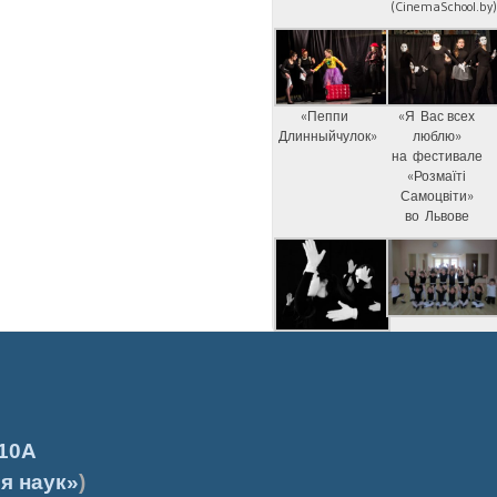
(CinemaSchool.by
«Пеппи
«Я Вас всех
Длинныйчулок»
люблю»
на фестивале
«Розмаїті
Самоцвіти»
во Львове
10А
я наук»
)