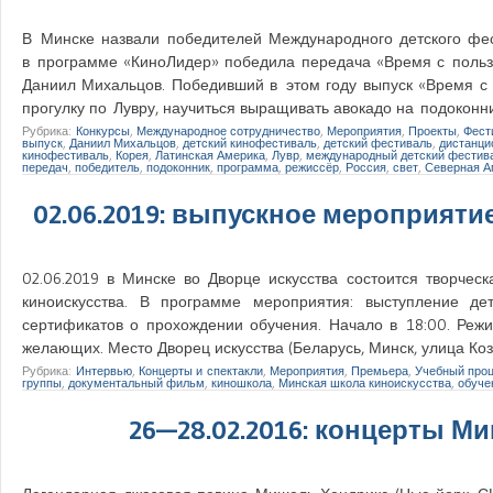
В Минске назвали победителей Международного детского ф
в программе «КиноЛидер» победила передача «Время с пользо
Даниил Михальцов. Победивший в этом году выпуск «Время с
прогулку по Лувру, научиться выращивать авокадо на подоко
Рубрика:
Конкурсы
,
Международное сотрудничество
,
Мероприятия
,
Проекты
,
Фест
выпуск
,
Даниил Михальцов
,
детский кинофестиваль
,
детский фестиваль
,
дистанци
кинофестиваль
,
Корея
,
Латинская Америка
,
Лувр
,
международный детский фестив
передач
,
победитель
,
подоконник
,
программа
,
режиссёр
,
Россия
,
свет
,
Северная А
02.06.2019: выпускное мероприят
02.06.2019 в Минске во Дворце искусства состоится творчес
киноискусства. В программе мероприятия: выступление де
сертификатов о прохождении обучения. Начало в 18:00. Ре
желающих. Место Дворец искусства (Беларусь, Минск, улица Коз
Рубрика:
Интервью
,
Концерты и спектакли
,
Мероприятия
,
Премьера
,
Учебный про
группы
,
документальный фильм
,
киношкола
,
Минская школа киноискусства
,
обуче
26—28.02.2016: концерты М