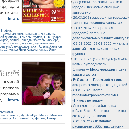
8 февраля
Досуговая программа «Лето в
ица, одна
городе»: несколько смен уже
и октавы.
завершено
29.03.2024 завершился городско
тве…
Читать
лагерь на весенних каникулах
23.02.2024: завершился
а Блэйки
,
городской лагерь на
кт
,
аудиоальбом
,
барабаны
,
Беларусь
,
вой диапазон
,
Гомель
,
группа
,
ГЦК
,
Дворец
дополнительных зимних каникула
миров
,
запись
,
звезда
,
зритель
,
карьера
,
ель Хендрикс
,
музыка
,
музыкальная
02.09.2023, 03.09.2023 — начала
Сергей Александров
,
скэт
,
Слайд Хэмптон
,
занятий в детских актёрских
га-12
,
улица Янки Купалы
,
улица Янки
группах
28.07.2023: у «Беларусьфильма»
новый руководитель
1 июня — Международный день
:
07.01.2012
защиты детей
:
14.12.2019
Всё лето — Городской лагерь
 в шумной
актёрского мастерства для детей
е провела
01.06.2023: показ
 Программа
короткометражного фильма
ов,…
Читать
«Никому не верю»
Арка летнего амфитеатра
в Витебске обновится: появится
сьфильм
,
нид Калитеня
,
ЛунАриКум
,
Минск
,
Михаил
светодиодное табло
я
,
улица Восточная-139
,
фильм
,
Центр
C 01.10.2022 изменено
расписание субботних детских