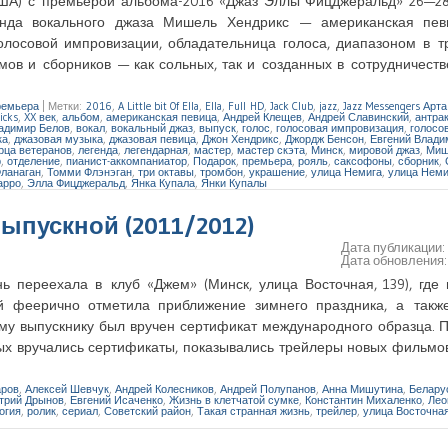
США) с премьерой альбома-2016 «Джаз Эллы Фицджеральд» 26—2
нда вокального джаза Мишель Хендрикс — американская пев
олосовой импровизации, обладательница голоса, диапазоном в тр
мов и сборников — как сольных, так и созданных в сотрудничес
емьера
|
Метки:
2016
,
A Little bit Of Ella
,
Ella
,
Full HD
,
Jack Club
,
jazz
,
Jazz Messengers Арт
icks
,
XX век
,
альбом
,
американская певица
,
Андрей Клещев
,
Андрей Славинский
,
антра
адимир Белов
,
вокал
,
вокальный джаз
,
выпуск
,
голос
,
голосовая импровизация
,
голосо
ка
,
джазовая музыка
,
джазовая певица
,
Джон Хендрикс
,
Джордж Бенсон
,
Евгений Влади
рца ветеранов
,
легенда
,
легендарная
,
мастер
,
мастер скэта
,
Минск
,
мировой джаз
,
Миш
р
,
отделение
,
пианист-аккомпаниатор
,
Подарок
,
премьера
,
рояль
,
саксофоны
,
сборник
,
ланаган
,
Томми Флэнэган
,
три октавы
,
тромбон
,
украшение
,
улица Немига
,
улица Неми
арро
,
Элла Фицджеральд
,
Янка Купала
,
Янки Купалы
ыпускной (2011/2012)
Дата публикации
Дата обновления
ь переехала в клуб «Джем» (Минск, улица Восточная, 139), где
ей феерично отметила приближение зимнего праздника, а такж
ому выпускнику был вручен сертификат международного образца.
рых вручались сертификаты, показывались трейлеры новых фильм
аров
,
Алексей Шевчук
,
Андрей Колесников
,
Андрей Полупанов
,
Анна Мишутина
,
Белару
трий Дрынов
,
Евгений Исаченко
,
Жизнь в клетчатой сумке
,
Константин Михаленко
,
Лео
огия
,
ролик
,
сериал
,
Советский район
,
Такая странная жизнь
,
трейлер
,
улица Восточна