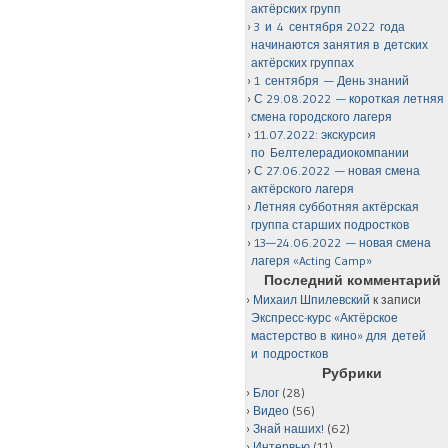
актёрских групп
3 и 4 сентября 2022 года
начинаются занятия в детских
актёрских группах
1 сентября — День знаний
С 29.08.2022 — короткая летняя
смена городского лагеря
11.07.2022: экскурсия
по Белтелерадиокомпании
С 27.06.2022 — новая смена
актёрского лагеря
Летняя субботняя актёрская
группа старших подростков
13—24.06.2022 — новая смена
лагеря «Acting Camp»
Последний комментарий
Михаил Шпилевский
к записи
Экспресс-курс «Актёрское
мастерство в кино» для детей
и подростков
Рубрики
Блог
(28)
Видео
(56)
Знай наших!
(62)
Интервью
(11)