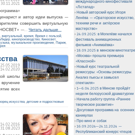
международного кинофестиваля
:
30.11.2021
«Лiстапад»
рограмма»
Новый авторский курс Игоря
ценарист и автор идеи выпуска —
Ленёва — «Ораторское искусство,
зрителям совершить виртуальную
техники речи и актёрское
мастерство»
«КИНОСВЕТ» —…
Читать дальше…
24.09.2025: в Могилёве начался
,
виртуальный
,
время
,
Время с пользой
,
оЛидер
,
кинопроизводство
,
Киносвет
,
фестиваль анимационных
узыка
,
музыкальное произведение
,
Париж
,
фильмов «Анимаёвка»
рея
18.09.2025 в минском кинотеатр
«Москва» прошла премьера
сства
«Классной»
:
25.05.2019
Новый курс театральной
:
14.02.2020
режиссуры: «Основы режиссуры.
кой школы
Анализ пьесы и замысел
 вручение
спектакля»
1—6.04.2025 в Минске пройдёт
ятие всех
неделя белорусской драматургии
Начала работу группа «Раннее
ворец искусства
,
детские и подростковые
творческое развитие»
Досуговая программа на осенних
каникулах
Про кино и собак
:
14.02.2016
16.09.2024—24.11.2024 —
:
31.08.2023
Республиканский конкурс чтецов