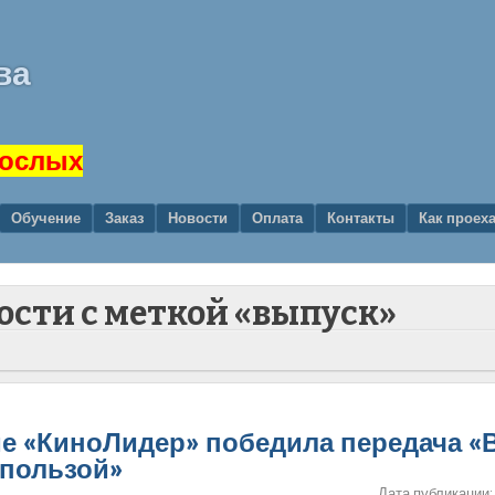
ва
рослых
Обучение
Заказ
Новости
Оплата
Контакты
Как проех
вости с меткой «выпуск»
ме «КиноЛидер» победила передача «
 пользой»
Дата публикации