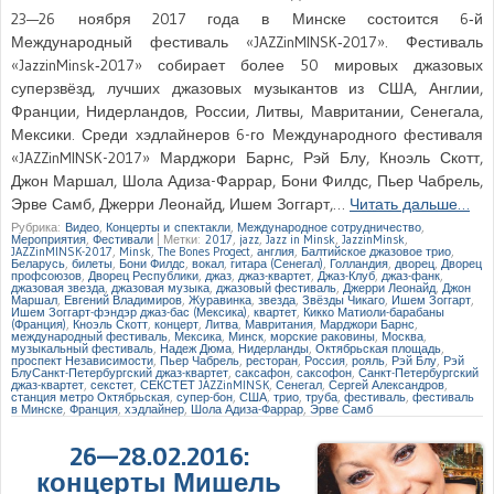
23—26 ноября 2017 года в Минске состоится 6‑й
Международный фестиваль «JAZZinMINSK‑2017». Фестиваль
«JazzinMinsk‑2017» собирает более 50 мировых джазовых
суперзвёзд, лучших джазовых музыкантов из США, Англии,
Франции, Нидерландов, России, Литвы, Мавритании, Сенегала,
Мексики. Среди хэдлайнеров 6-го Международного фестиваля
«JAZZinMINSK-2017» Марджори Барнс, Рэй Блу, Кноэль Скотт,
Джон Маршал, Шола Адиза-Фаррар, Бони Филдс, Пьер Чабрель,
Эрве Самб, Джерри Леонайд, Ишем Зоггарт,…
Читать дальше…
Рубрика:
Видео
,
Концерты и спектакли
,
Международное сотрудничество
,
Мероприятия
,
Фестивали
|
Метки:
2017
,
jazz
,
Jazz in Minsk
,
JazzinMinsk
,
JAZZinMINSK-2017
,
Minsk
,
The Bones Progect
,
англия
,
Балтийское джазовое трио
,
Беларусь
,
билеты
,
Бони Филдс
,
вокал
,
гитара (Сенегал)
,
Голландия
,
дворец
,
Дворец
профсоюзов
,
Дворец Республики
,
джаз
,
джаз-квартет
,
Джаз-Клуб
,
джаз-фанк
,
джазовая звезда
,
джазовая музыка
,
джазовый фестиваль
,
Джерри Леонайд
,
Джон
Маршал
,
Евгений Владимиров
,
Журавинка
,
звезда
,
Звёзды Чикаго
,
Ишем Зоггарт
,
Ишем Зоггарт-фэндэр джаз-бас (Мексика)
,
квартет
,
Кикко Матиоли-барабаны
(Франция)
,
Кноэль Скотт
,
концерт
,
Литва
,
Мавритания
,
Марджори Барнс
,
международный фестиваль
,
Мексика
,
Минск
,
морские раковины
,
Москва
,
музыкальный фестиваль
,
Надеж Дюма
,
Нидерланды
,
Октябрьская площадь
,
проспект Независимости
,
Пьер Чабрель
,
ресторан
,
Россия
,
рояль
,
Рэй Блу
,
Рэй
БлуСанкт-Петербургский джаз-квартет
,
саксафон
,
саксофон
,
Санкт-Петербургский
джаз-квартет
,
секстет
,
СЕКСТЕТ JAZZinMINSK
,
Сенегал
,
Сергей Александров
,
станция метро Октябрьская
,
супер-бон
,
США
,
трио
,
труба
,
фестиваль
,
фестиваль
в Минске
,
Франция
,
хэдлайнер
,
Шола Адиза-Фаррар
,
Эрве Самб
26—28.02.2016:
концерты Мишель