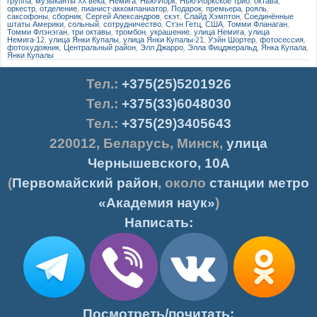
группа
,
музыканты XX века
,
Немига
,
Нью-Йорк
,
Нью-Йоркское трио
,
октава
,
оркестр
,
отделение
,
пианист-аккомпаниатор
,
Подарок
,
премьера
,
рояль
,
саксофоны
,
сборник
,
Сергей Александров
,
скэт
,
Слайд Хэмптон
,
Соединённые
штаты Америки
,
сольный
,
сотрудничество
,
Стэн Гетц
,
США
,
Томми Фланаган
,
Томми Флэнэган
,
три октавы
,
тромбон
,
украшение
,
улица Немига
,
улица
Немига-12
,
улица Янки Купалы
,
улица Янки Купалы-21
,
Уэйн Шортер
,
фотосессия
,
фотохудожник
,
Центральный район
,
Элл Джарро
,
Элла Фицджеральд
,
Янка Купала
,
Янки Купалы
Тел.
:
+375(25)5201926
Тел.:
+375(33)6048030
Тел.:
+375(29)3405643
220012
,
Беларусь
,
Минск
,
улица
Чернышевского, 10А
(
Первомайский район
, около
станции метро
«Академия наук»
)
Написать:
Посмотреть/почитать: