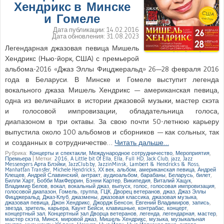
Хендрикс в Минске
и Гомеле
Дата публикации:
14.02.2016
Дата обновления:
31.08.2023
Легендарная джазовая певица Мишель
Хендрикс (Нью-йорк, США) с премьерой
альбома-2016 «Джаз Эллы Фицджеральд» 26—28 февраля 2016
года в Беларуси. В Минске и Гомеле выступит легенда
вокального джаза Мишель Хендрикс — американская певица,
одна из величайших в истории джазовой музыки, мастер скэта
и голосовой импровизации, обладательница голоса,
диапазоном в три октавы. За свою почти 50-летнюю карьеру
выпустила около 100 альбомов и сборников — как сольных, так
и созданных в сотрудничестве…
Читать дальше…
Рубрика:
Концерты и спектакли
,
Международное сотрудничество
,
Мероприятия
,
Премьера
|
Метки:
2016
,
A Little bit Of Ella
,
Ella
,
Full HD
,
Jack Club
,
jazz
,
Jazz
Messengers Арта Блэйки
,
JazzClub.by
,
JazzinMinsk
,
Lambert & Hendricks & Ross
,
Manhattan Transfer
,
Michele Hendricks
,
XX век
,
альбом
,
американская певица
,
Андрей
Клещев
,
Андрей Славинский
,
антракт
,
аудиоальбом
,
барабаны
,
Беларусь
,
билет
,
Билли Харт
,
Бобби МакФеррин
,
Бэнни Картер
,
Википедия
,
Виталий Хацук
,
Владимир Белов
,
вокал
,
вокальный джаз
,
выпуск
,
голос
,
голосовая импровизация
,
голосовой диапазон
,
Гомель
,
группа
,
ГЦК
,
Дворец ветеранов
,
джаз
,
Джаз Эллы
Фицджеральд
,
Джаз-Клуб
,
джазмены
,
джазовая классика
,
джазовая музыка
,
джазовая певица
,
Джон Хендрикс
,
Джордж Бенсон
,
Евгений Владимиров
,
запись
,
звезда
,
зритель
,
карьера
,
Каунт Бейси
,
клавишные
,
контрабас
,
концерт
,
концертный зал
,
Концертный зал Дворца ветеранов
,
легенда
,
легендарная
,
мастер
,
мастер скэта
,
Минск
,
мировой джаз
,
Мишель Хендрикс
,
музыка
,
музыкальная