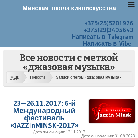
Минская школа киноискусства
+375(25)5201926
Перейти к содержанию
Меню
+375(29)3405643
Написать в Telegram
Написать в Viber
Все новости с меткой
«джазовая музыка»
МШК
Новости
Записи с тегом «джазовая музыка»
23—26.11.2017: 6‑й
Международный
фестиваль
«JAZZinMINSK‑2017»
Дата публикации:
12.11.2017
Дата обновления:
31.08.2023