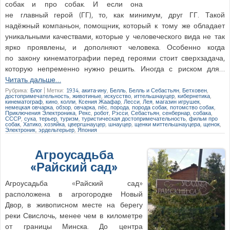
собак и про собак. И если она
не главный герой (ГГ), то, как минимум, друг ГГ. Такой
надёжный компаньон, помощник, который к тому же обладает
уникальными качествами, которые у человеческого вида не так
ярко проявлены, и дополняют человека. Особенно когда
по закону кинематографии перед героями стоит сверхзадача,
которую непременно нужно решить. Иногда с риском для…
Читать дальше…
Рубрика:
Блог
|
Метки:
1934
,
акита-ину
,
Белль
,
Белль и Себастьян
,
Бетховен
,
достопримечательность
,
животиные
,
искусство
,
иттельшнауцер
,
кибернетика
,
кинематограф
,
кино
,
колли
,
Ксения Жаафар
,
Лесси
,
Лея
,
магазин игрушек
,
немецкая овчарка
,
обзор
,
овчарка
,
пёс
,
порода
,
порода собак
,
потомство собак
,
Приключения Электроника
,
Рекс
,
робот
,
Рэсси
,
Себастьян
,
сенбернар
,
собака
,
СССР
,
сука
,
терьер
,
туризм
,
туристическая достопримечательность
,
фильм про
собак
,
Хатико
,
хозяйка
,
цвергшнауцер
,
шнауцер
,
щенки миттельшнауцера
,
щенок
,
Электроник
,
эрдельтерьер
,
Япония
Агроусадьба
«Райский сад»
Агроусадьба «Райский сад»
расположена в агрогородке Новый
Двор, в живописном месте на берегу
реки Свислочь, менее чем в километре
от границы Минска. До центра