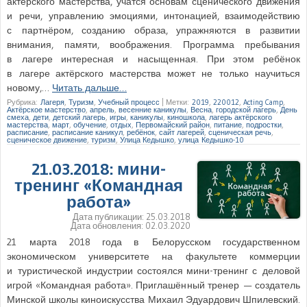
актёрского мастерства, учатся основам сценического движения
и речи, управлению эмоциями, интонацией, взаимодействию
с партнёром, созданию образа, упражняются в развитии
внимания, памяти, воображения. Программа пребывания
в лагере интересная и насыщенная. При этом ребёнок
в лагере актёрского мастерства может не только научиться
новому,…
Читать дальше…
Рубрика:
Лагеря
,
Туризм
,
Учебный процесс
|
Метки:
2019
,
220012
,
Acting Camp
,
Актёрское мастерство
,
апрель
,
весенние каникулы
,
Весна
,
городской лагерь
,
День
смеха
,
дети
,
детский лагерь
,
игры
,
каникулы
,
киношкола
,
лагерь актёрского
мастерства
,
март
,
обучение
,
отдых
,
Первомайский район
,
питание
,
подростки
,
расписание
,
расписание каникул
,
ребёнок
,
сайт лагерей
,
сценическая речь
,
сценическое движение
,
туризм
,
Улица Кедышко
,
улица Кедышко-10
21.03.2018: мини-
тренинг «Командная
работа»
Дата публикации:
25.03.2018
Дата обновления:
02.03.2020
21 марта 2018 года в Белорусском государственном
экономическом университете на факультете коммерции
и туристической индустрии состоялся мини-тренинг с деловой
игрой «Командная работа». Приглашённый тренер — создатель
Минской школы киноискусства Михаил Эдуардович Шпилевский.