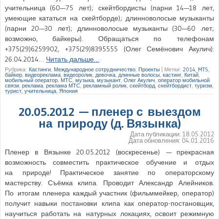
учительница (60—75 лет); скейтбордисты (парни 14—18 лет,
умеющие кататься на скейтборде); длинноволосые музыканты
(парни 20—30 лет); длинноволосые музыканты (30—60 лет;
возможно, байкеры). Обращаться по телефонам
+375(29)6259902, +375(29)8395555 (Олег Семёнович Акулич):
26.04.2014…
Читать дальше…
Рубрика:
Кастинги
,
Международное сотрудничество
,
Проекты
|
Метки:
2014
,
MTS
,
байкер
,
видеореклама
,
видеоролик
,
девочка
,
длинные волосы
,
кастинг
,
Китай
,
мобильный оператор
,
МТС
,
музыка
,
музыкант
,
Олег Акулич
,
оператор мобильной
связи
,
реклама
,
реклама МТС
,
рекламный ролик
,
скейтборд
,
скейтбордист
,
туризм
,
турист
,
учительница
,
Япония
20.05.2012 — пленер с выездом
на природу (д. Вязынка)
Дата публикации:
18.05.2012
Дата обновления:
04.01.2016
Пленер в Вязынке 20.05.2012 (воскресенье) — прекрасная
возможность совместить практическое обучение и отдых
на природе! Практическое занятие по операторскому
мастерству. Съёмка клипа. Проводит Александр Алейников.
По итогам пленера каждый участник (фильммейкер, оператор)
получит навыки постановки клипа как оператор-постановщик,
научиться работать на натурных локациях, освоит режимную