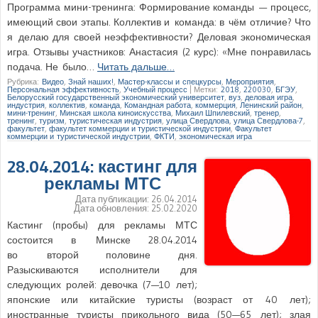
Программа мини-тренинга: Формирование команды — процесс,
имеющий свои этапы. Коллектив и команда: в чём отличие? Что
я делаю для своей неэффективности? Деловая экономическая
игра. Отзывы участников: Анастасия (2 курс): «Мне понравилась
подача. Не было…
Читать дальше…
Рубрика:
Видео
,
Знай наших!
,
Мастер-классы и спецкурсы
,
Мероприятия
,
Персональная эффективность
,
Учебный процесс
|
Метки:
2018
,
220030
,
БГЭУ
,
Белорусский государственный экономический университет
,
вуз
,
деловая игра
,
индустрия
,
коллектив
,
команда
,
Командная работа
,
коммерция
,
Ленинский район
,
мини-тренинг
,
Минская школа киноискусства
,
Михаил Шпилевский
,
тренер
,
тренинг
,
туризм
,
туристическая индустрия
,
улица Свердлова
,
улица Свердлова-7
,
факультет
,
факультет коммерции и туристической индустрии
,
Факультет
коммерции и туристической индустрии
,
ФКТИ
,
экономическая игра
28.04.2014: кастинг для
рекламы МТС
Дата публикации:
26.04.2014
Дата обновления:
25.02.2020
Кастинг (пробы) для рекламы МТС
состоится в Минске 28.04.2014
во второй половине дня.
Разыскиваются исполнители для
следующих ролей: девочка (7—10 лет);
японские или китайские туристы (возраст от 40 лет);
иностранные туристы прикольного вида (50—65 лет); злая