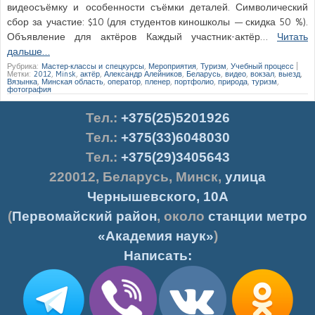
видеосъёмку и особенности съёмки деталей. Символический
сбор за участие: $10 (для студентов киношколы — скидка 50 %).
Объявление для актёров Каждый участник-актёр…
Читать
дальше…
Рубрика:
Мастер-классы и спецкурсы
,
Мероприятия
,
Туризм
,
Учебный процесс
|
Метки:
2012
,
Minsk
,
актёр
,
Александр Алейников
,
Беларусь
,
видео
,
вокзал
,
выезд
,
Вязынка
,
Минская область
,
оператор
,
пленер
,
портфолио
,
природа
,
туризм
,
фотография
Тел.
:
+375(25)5201926
Тел.:
+375(33)6048030
Тел.:
+375(29)3405643
220012
,
Беларусь
,
Минск
,
улица
Чернышевского, 10А
(
Первомайский район
, около
станции метро
«Академия наук»
)
Написать: