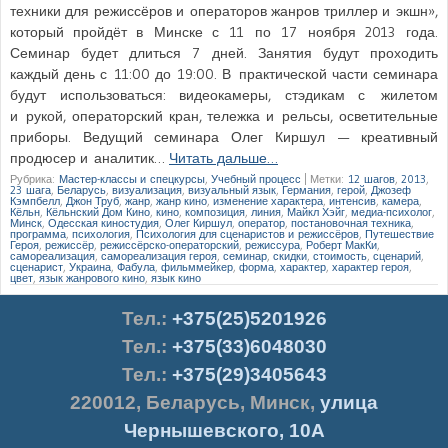
техники для режиссёров и операторов жанров триллер и экшн»,
который пройдёт в Минске с 11 по 17 ноября 2013 года.
Семинар будет длиться 7 дней. Занятия будут проходить
каждый день с 11:00 до 19:00. В практической части семинара
будут использоваться: видеокамеры, стэдикам с жилетом
и рукой, операторский кран, тележка и рельсы, осветительные
приборы. Ведущий семинара Олег Киршул — креативный
продюсер и аналитик…
Читать дальше…
Рубрика:
Мастер-классы и спецкурсы
,
Учебный процесс
|
Метки:
12 шагов
,
2013
,
23 шага
,
Беларусь
,
визуализация
,
визуальный язык
,
Германия
,
герой
,
Джозеф
Кэмпбелл
,
Джон Труб
,
жанр
,
жанр кино
,
изменение характера
,
интенсив
,
камера
,
Кёльн
,
Кёльнский Дом Кино
,
кино
,
композиция
,
линия
,
Майкл Хэйг
,
медиа-психолог
,
Минск
,
Одесская киностудия
,
Олег Киршул
,
оператор
,
постановочная техника
,
программа
,
психология
,
Психология для сценаристов и режиссёров
,
Путешествие
Героя
,
режиссёр
,
режиссёрско-операторский
,
режиссура
,
Роберт МакКи
,
самореализация
,
самореализация героя
,
семинар
,
скидки
,
стоимость
,
сценарий
,
сценарист
,
Украина
,
Фабула
,
фильммейкер
,
форма
,
характер
,
характер героя
,
цвет
,
язык жанрового кино
,
язык кино
Тел.
:
+375(25)5201926
Тел.:
+375(33)6048030
Тел.:
+375(29)3405643
220012
,
Беларусь
,
Минск
,
улица
Чернышевского, 10А