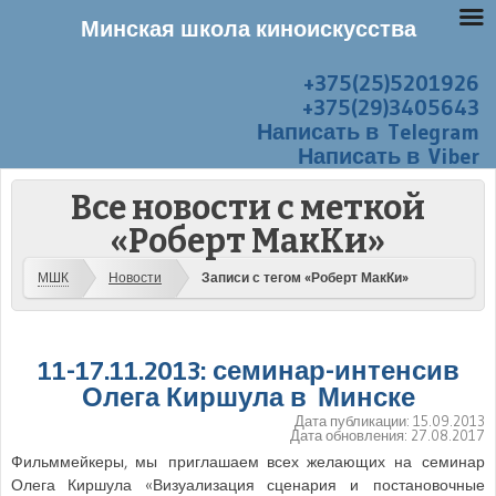
Минская школа киноискусства
+375(25)5201926
Перейти к содержанию
Меню
+375(29)3405643
Написать в Telegram
Написать в Viber
Все новости с меткой
«Роберт МакКи»
МШК
Новости
Записи с тегом «Роберт МакКи»
11-17.11.2013: семинар-интенсив
Олега Киршула в Минске
Дата публикации:
15.09.2013
Дата обновления:
27.08.2017
Фильммейкеры, мы приглашаем всех желающих на семинар
Олега Киршула «Визуализация сценария и постановочные