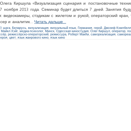
лега Киршула «Визуализация сценария и постановочные техник
7 ноября 2013 года. Семинар будет длиться 7 дней. Занятия буд
я: видеокамеры, стэдикам с жилетом и рукой, операторский кран,
юсер и аналитик…
Читать дальше…
3 шага
,
Беларусь
,
визуализация
,
визуальный язык
,
Германия
,
герой
,
Джозеф Кэмпбелл
,
Майкл Хэйг
,
медиа-психолог
,
Минск
,
Одесская киностудия
,
Олег Киршул
,
оператор
,
по
ссёр
,
режиссёрско-операторский
,
режиссура
,
Роберт МакКи
,
самореализация
,
самореал
героя
,
цвет
,
язык жанрового кино
,
язык кино