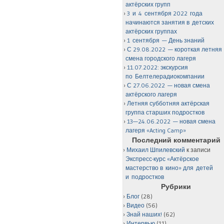
актёрских групп
3 и 4 сентября 2022 года
начинаются занятия в детских
актёрских группах
1 сентября — День знаний
С 29.08.2022 — короткая летняя
смена городского лагеря
11.07.2022: экскурсия
по Белтелерадиокомпании
С 27.06.2022 — новая смена
актёрского лагеря
Летняя субботняя актёрская
группа старших подростков
13—24.06.2022 — новая смена
лагеря «Acting Camp»
Последний комментарий
Михаил Шпилевский
к записи
Экспресс-курс «Актёрское
мастерство в кино» для детей
и подростков
Рубрики
Блог
(28)
Видео
(56)
Знай наших!
(62)
Интервью
(11)