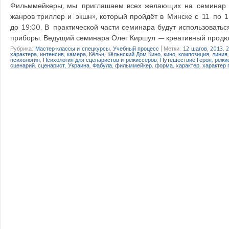
Фильммейкеры, мы приглашаем всех желающих на семинар О
жанров триллер и экшн», который пройдёт в Минске с 11 по 1
до 19:00. В практической части семинара будут использоватьс
приборы. Ведущий семинара Олег Киршул — креативный прод
Рубрика:
Мастер-классы и спецкурсы
,
Учебный процесс
|
Метки:
12 шагов
,
2013
,
2
характера
,
интенсив
,
камера
,
Кёльн
,
Кёльнский Дом Кино
,
кино
,
композиция
,
линия
психология
,
Психология для сценаристов и режиссёров
,
Путешествие Героя
,
режи
сценарий
,
сценарист
,
Украина
,
Фабула
,
фильммейкер
,
форма
,
характер
,
характер 