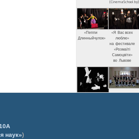
(CinemaSchool.by
«Пеппи
«Я Вас всех
Длинныйчулок»
люблю»
на фестивале
«Розмаїті
Самоцвіти»
во Львове
10А
я наук»
)