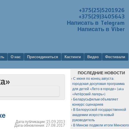
+375(25)5201926
+375(29)3405643
Написать в Telegram
Написать в Viber
ать
О нас
Присоединиться
Кастинги
Видео
Фестивали
ПОСЛЕДНИЕ НОВОСТИ
С июня по конец августа:
ка»
городская досуговая программа
для детей «Лето в городе» (aka
«Актёрский лагерь»)
Беларусьфильм объявляет
конкурс сценариев
В Белорусской государственной
ке
академии искусств новый
руководитель
Дата публикации:
15.09.2013
Дата обновления:
27.08.2017
В Минске подвели итоги Минског