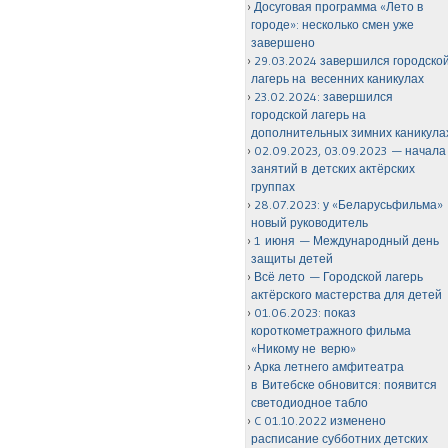
Досуговая программа «Лето в
городе»: несколько смен уже
завершено
29.03.2024 завершился городско
лагерь на весенних каникулах
23.02.2024: завершился
городской лагерь на
дополнительных зимних каникула
02.09.2023, 03.09.2023 — начала
занятий в детских актёрских
группах
28.07.2023: у «Беларусьфильма»
новый руководитель
1 июня — Международный день
защиты детей
Всё лето — Городской лагерь
актёрского мастерства для детей
01.06.2023: показ
короткометражного фильма
«Никому не верю»
Арка летнего амфитеатра
в Витебске обновится: появится
светодиодное табло
C 01.10.2022 изменено
расписание субботних детских