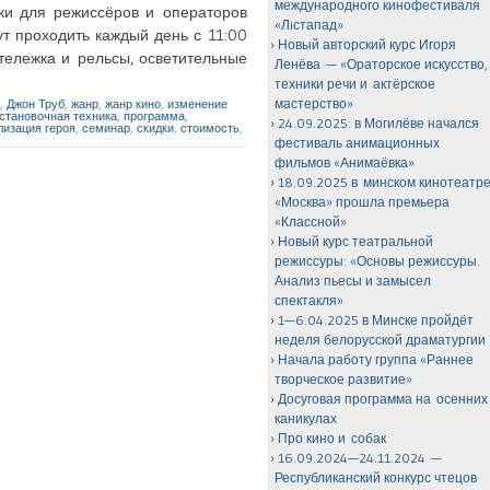
международного кинофестиваля
и для режиссёров и операторов
«Лiстапад»
ут проходить каждый день с 11:00
Новый авторский курс Игоря
 тележка и рельсы, осветительные
Ленёва — «Ораторское искусство,
техники речи и актёрское
мастерство»
,
Джон Труб
,
жанр
,
жанр кино
,
изменение
становочная техника
,
программа
,
24.09.2025: в Могилёве начался
изация героя
,
семинар
,
скидки
,
стоимость
,
фестиваль анимационных
фильмов «Анимаёвка»
18.09.2025 в минском кинотеатр
«Москва» прошла премьера
«Классной»
Новый курс театральной
режиссуры: «Основы режиссуры.
Анализ пьесы и замысел
спектакля»
1—6.04.2025 в Минске пройдёт
неделя белорусской драматургии
Начала работу группа «Раннее
творческое развитие»
Досуговая программа на осенних
каникулах
Про кино и собак
16.09.2024—24.11.2024 —
Республиканский конкурс чтецов