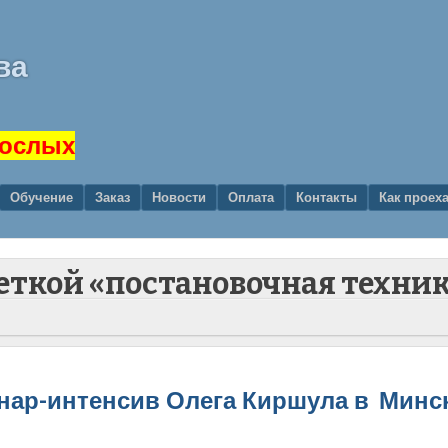
ва
рослых
Обучение
Заказ
Новости
Оплата
Контакты
Как проех
меткой «постановочная техни
минар-интенсив Олега Киршула в Минс