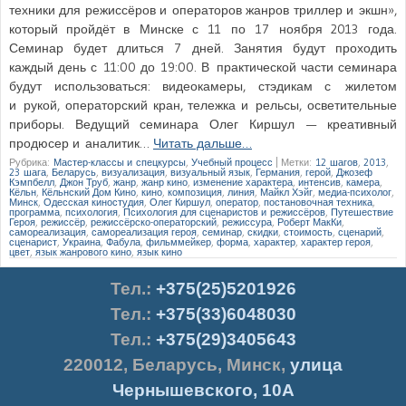
техники для режиссёров и операторов жанров триллер и экшн»,
который пройдёт в Минске с 11 по 17 ноября 2013 года.
Семинар будет длиться 7 дней. Занятия будут проходить
каждый день с 11:00 до 19:00. В практической части семинара
будут использоваться: видеокамеры, стэдикам с жилетом
и рукой, операторский кран, тележка и рельсы, осветительные
приборы. Ведущий семинара Олег Киршул — креативный
продюсер и аналитик…
Читать дальше…
Рубрика:
Мастер-классы и спецкурсы
,
Учебный процесс
|
Метки:
12 шагов
,
2013
,
23 шага
,
Беларусь
,
визуализация
,
визуальный язык
,
Германия
,
герой
,
Джозеф
Кэмпбелл
,
Джон Труб
,
жанр
,
жанр кино
,
изменение характера
,
интенсив
,
камера
,
Кёльн
,
Кёльнский Дом Кино
,
кино
,
композиция
,
линия
,
Майкл Хэйг
,
медиа-психолог
,
Минск
,
Одесская киностудия
,
Олег Киршул
,
оператор
,
постановочная техника
,
программа
,
психология
,
Психология для сценаристов и режиссёров
,
Путешествие
Героя
,
режиссёр
,
режиссёрско-операторский
,
режиссура
,
Роберт МакКи
,
самореализация
,
самореализация героя
,
семинар
,
скидки
,
стоимость
,
сценарий
,
сценарист
,
Украина
,
Фабула
,
фильммейкер
,
форма
,
характер
,
характер героя
,
цвет
,
язык жанрового кино
,
язык кино
Тел.
:
+375(25)5201926
Тел.:
+375(33)6048030
Тел.:
+375(29)3405643
220012
,
Беларусь
,
Минск
,
улица
Чернышевского, 10А