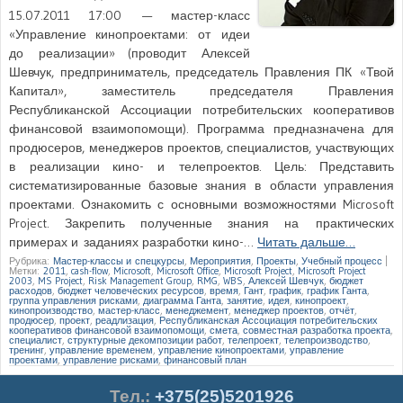
15.07.2011 17:00 — мастер-класс
«Управление кинопроектами: от идеи
до реализации» (проводит Алексей
Шевчук, предприниматель, председатель Правления ПК «Твой
Капитал», заместитель председателя Правления
Республиканской Ассоциации потребительских кооперативов
финансовой взаимопомощи). Программа предназначена для
продюсеров, менеджеров проектов, специалистов, участвующих
в реализации кино- и телепроектов. Цель: Представить
систематизированные базовые знания в области управления
проектами. Ознакомить с основными возможностями Microsoft
Project. Закрепить полученные знания на практических
примерах и заданиях разработки кино-…
Читать дальше…
Рубрика:
Мастер-классы и спецкурсы
,
Мероприятия
,
Проекты
,
Учебный процесс
|
Метки:
2011
,
cash-flow
,
Microsoft
,
Microsoft Office
,
Microsoft Project
,
Microsoft Project
2003
,
MS Project
,
Risk Management Group
,
RMG
,
WBS
,
Алексей Шевчук
,
бюджет
расходов
,
бюджет человеческих ресурсов
,
время
,
Гант
,
график
,
график Ганта
,
группа управления рисками
,
диаграмма Ганта
,
занятие
,
идея
,
кинопроект
,
кинопроизводство
,
мастер-класс
,
менеджемент
,
менеджер проектов
,
отчёт
,
продюсер
,
проект
,
реадлизация
,
Республиканская Ассоциация потребительских
кооперативов финансовой взаимопомощи
,
смета
,
совместная разработка проекта
,
специалист
,
структурные декомпозиции работ
,
телепроект
,
телепроизводство
,
тренинг
,
управление временем
,
управление кинопроектами
,
управление
проектами
,
управление рисками
,
финансовый план
Тел.
:
+375(25)5201926