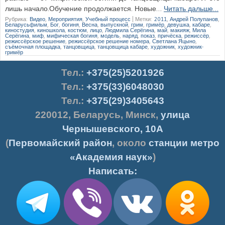
лишь начало.Обучение продолжается. Новые…
Читать дальше…
Рубрика:
Видео
,
Мероприятия
,
Учебный процесс
|
Метки:
2011
,
Андрей Полупанов
,
Беларусьфильм
,
Бог
,
богиня
,
Весна
,
выпускной
,
грим
,
гримёр
,
девушка
,
кабаре
,
киностудия
,
киношкола
,
костюм
,
лицо
,
Людмила Серёгина
,
май
,
макияж
,
Мила
Серёгина
,
миф
,
мифическая богиня
,
модель
,
наряд
,
показ
,
причёска
,
режиссёр
,
режиссёрское решение
,
режиссёрское решение номера
,
Светлана Яцыно
,
съёмочная площадка
,
танцовщица
,
танцовщица кабаре
,
художник
,
художник-
гримёр
Тел.
:
+375(25)5201926
Тел.:
+375(33)6048030
Тел.:
+375(29)3405643
220012
,
Беларусь
,
Минск
,
улица
Чернышевского, 10А
(
Первомайский район
, около
станции метро
«Академия наук»
)
Написать: