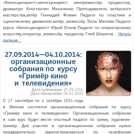
«Киносценарист»,киносценарист, кинорежиссёр, продюссер,
драматург Константин Михаленко Преподаватель актёрского
мастерства,актёр Геннадий Фомин Педагог по пластике и
сценическому движению,актёр, режиссёр Элла Милова Педагог
курса «Киносценарист» Юрий Елхов Педагог по операторскому
искусству,оператор, режиссёр, продюсер Глеб Шпригов…
Читать
дальше…
27.09.2014—04.10.2014:
организационные
собрания по курсу
«Гримёр кино
и телевидения»
Дата публикации:
25.09.2014
Дата обновления:
04.02.2020
С 27 сентября по 4 октября 2014 года
в Минске состоятся организационные собрания по курсу
«Гримёр кино и телевидения». Организационные собрание
и сам курс будет вести опытный педагог по гриму, художник-
гримёр. Для участия в организационном собрании нужно
предварительно зарегистрироваться по телефонам