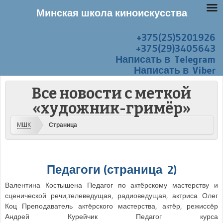
Минская школа киноискусства
+375(25)5201926
Перейти к содержанию
Меню
+375(29)3405643
Написать в Telegram
Написать в Viber
Все новости с меткой
«художник-гримёр»
МШК
Страница
Педагоги (страница 2)
Валентина Костышена Педагог по актёрскому мастерству и
сценической речи,телеведущая, радиоведущая, актриса Олег
Коц Преподаватель актёрского мастерства, актёр, режиссёр
Андрей Курейчик Педагог курса