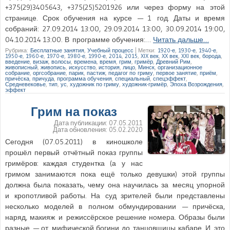
+375(29)3405643, +375(25)5201926 или через форму на этой
странице. Срок обучения на курсе — 1 год. Даты и время
собраний: 27.09.2014 13:00, 29.09.2014 13:00, 30.09.2014 19:00,
04.10.2014 13:00. В программе обучения:…
Читать дальше…
Рубрика:
Бесплатные занятия
,
Учебный процесс
|
Метки:
1920-е
,
1930-е
,
1940-е
,
1950-е
,
1960-е
,
1970-е
,
1980-е
,
1990-е
,
2014
,
2015
,
XIX век
,
XX век
,
XXI век
,
борода
,
введение
,
визаж
,
волосы
,
времена
,
время
,
грим
,
гримёр
,
Древний Рим
,
живописный
,
живопись
,
искусство
,
история
,
лицо
,
Минск
,
организационное
собрание
,
оргсобрание
,
парик
,
пастиж
,
педагог по гриму
,
первое занятие
,
приём
,
причёска
,
причуда
,
программа обучения
,
специальный
,
спецэффект
,
Средневековье
,
тип
,
ус
,
художник по гриму
,
художник-гримёр
,
Эпоха Возрождения
,
эффект
Грим на показ
Дата публикации:
07.05.2011
Дата обновления:
05.02.2020
Сегодня (07.05.2011) в киношколе
прошёл первый отчётный показ группы
гримёров: каждая студентка (а у нас
гримом занимаются пока ещё только девушки) этой группы
должна была показать, чему она научилась за месяц упорной
и кропотливой работы. На суд зрителей были представлены
несколько моделей в полном обмундировании — причёска,
наряд, макияж и режиссёрское решение номера. Образы были
разные — от мифической богини до танцовщицы кабаре. И это