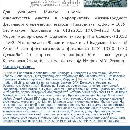
Дата публикации:
30.11.2015
Дата обновления:
22.05.2021
Для учащихся Минской школы
киноискусства участие в мероприятиях Международного
фестиваля студенческих театров «Тэатральны куфар – 2015»
бесплатное. Программа на 01.12.2015 10:00—12:30 Kufar-in-
Motion (мастер-класс А. Савченко; @ театр «На балконе») 10:00
—12:30 Мастер-класс «Живой интерактив» (Владимир Галак; @
Актовый зал филологического факультета БГУ) 10:00—12:30
ДрамаЛаб: 1-я встреча — на истфаке БГУ — все (улица
Красноармейская, 6); затем: Дариуш @ Истфак БГУ, Эдвард…
Читать дальше…
Рубрика:
Бесплатные занятия
,
Блог
,
Конкурсы
,
Концерты и спектакли
,
Мастер-
классы и спецкурсы
,
Международное сотрудничество
,
Мероприятия
,
Объявления
,
Проекты
,
Учебный процесс
,
Фестивали
,
Форумы
|
Метки:
2015
,
Kufar-in-Motion
,
motion
,
Skyline
,
актовый зал
,
арт-кафе
,
балкон
,
БГУ
,
Беларусь
,
бесплатно
,
бесплатное
,
бесплатный
,
Близость
,
Борисов
,
вечер пластических спектаклей
,
Владимир Галак
,
встреча
,
Гудвин
,
Дариуш
,
дискуссионный клуб
,
ДрамаЛаб
,
Живой
интерактив
,
зерно
,
исторический факультет
,
исторический факультет БГУ
,
История
Мушки
,
истфак
,
Калев
,
Киев
,
клуб
,
конкурс
,
Красноармейская
,
Куфар
,
Ленинский
район
,
Лицей
,
Лицей БГУ
,
мастер-класс
,
мастер-класс Савченко
,
международный
фестиваль
,
мероприятие
,
Минск
,
Минская школа киноискусства
,
Мюзик-холл
,
На
балконе
,
пластический спектакль
,
Поярков
,
программа
,
Программа мероприятий
,
проект
,
просвещение
,
расписание
,
Рассказ о семи повешенных
,
спектакль
,
театр
,
театральный фестиваль
,
Тэатральны куфар
,
Украина
,
улица Красноармейская
,
улица Красноармейская-6
,
участие
,
учащийся
,
факультет
,
факультет БГУ
,
фестиваль
,
фестиваль в Минске
,
фестивальный клуб
,
филологический факультет
,
филологический факультет БГУ
,
ФПМ БГУ
,
ФПМИ
,
ФПМИ БГУ
,
Чехов
,
Эдвард