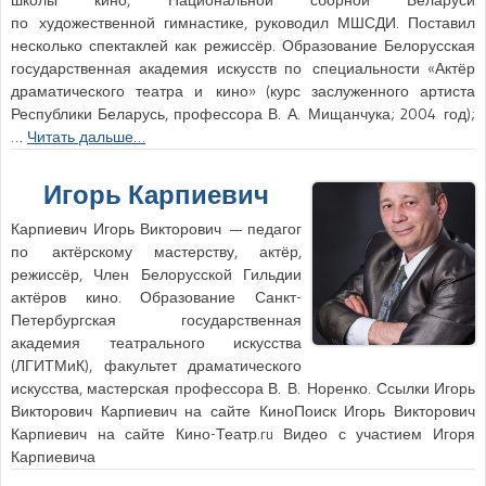
школы кино, Национальной сборной Беларуси
по художественной гимнастике, руководил МШСДИ. Поставил
несколько спектаклей как режиссёр. Образование Белорусская
государственная академия искусств по специальности «Актёр
драматического театра и кино» (курс заслуженного артиста
Республики Беларусь, профессора В. А. Мищанчука; 2004 год);
…
Читать дальше…
Игорь Карпиевич
Карпиевич Игорь Викторович — педагог
по актёрскому мастерству, актёр,
режиссёр, Член Белорусской Гильдии
актёров кино. Образование Санкт-
Петербургская государственная
академия театрального искусства
(ЛГИТМиК), факультет драматического
искусства, мастерская профессора В. В. Норенко. Ссылки Игорь
Викторович Карпиевич на сайте КиноПоиск Игорь Викторович
Карпиевич на сайте Кино-Театр.ru Видео с участием Игоря
Карпиевича