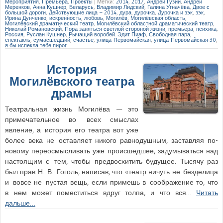
Мероприятия
,
Премьера
,
Проекты
|
Метки:
2014
,
2017
,
Андрей Гузий
,
Андрей
Меренков
,
Анна Кушнер
,
Беларусь
,
Владимир Лидский
,
Галина Угначёва
,
Двое с
большой дороги
,
Действующие лица – 2014
,
дура
,
дурочка
,
Дурочка и зэк
,
зэк
,
Ирина Дунченко
,
искренность
,
любовь
,
Могилёв
,
Могилёвская область
,
Могилёвский драматический театр
,
Могилёвский областной драматический театр
,
Николай Романовский
,
Пора заняться светлой стороной жизни
,
премьера
,
психика
,
Россия
,
Руслан Кушнер
,
Рычащий воробей. Эдит Пиаф
,
Свободная пара
,
спектакль
,
сумасшедший
,
счастье
,
улица Первомайская
,
улица Первомайская-30
,
я бы испекла тебе пирог
История
Могилёвского театра
драмы
Театральная жизнь Могилёва — это
примечательное во всех смыслах
явление, а история его театра вот уже
более века не оставляет никого равнодушным, заставляя по-
новому переосмысливать уже происшедшее, задумываться над
настоящим с тем, чтобы предвосхитить будущее. Тысячу раз
был прав Н. В. Гоголь, написав, что «театр ничуть не безделица
и вовсе не пустая вещь, если примешь в соображение то, что
в нем может поместиться вдруг толпа, и что вся…
Читать
дальше…