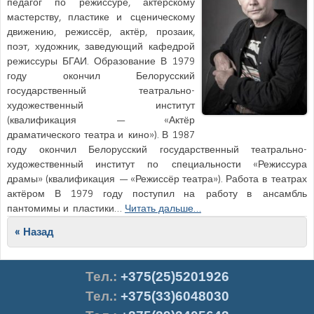
педагог по режиссуре, актёрскому
мастерству, пластике и сценическому
движению, режиссёр, актёр, прозаик,
поэт, художник, заведующий кафедрой
режиссуры БГАИ. Образование В 1979
году окончил Белорусский
государственный театрально-
художественный институт
(квалификация — «Актёр
драматического театра и кино»). В 1987
году окончил Белорусский государственный театрально-
художественный институт по специальности «Режиссура
драмы» (квалификация — «Режиссёр театра»). Работа в театрах
актёром В 1979 году поступил на работу в ансамбль
пантомимы и пластики…
Читать дальше…
Post navigation
« Назад
Тел.
:
+375(25)5201926
Тел.:
+375(33)6048030