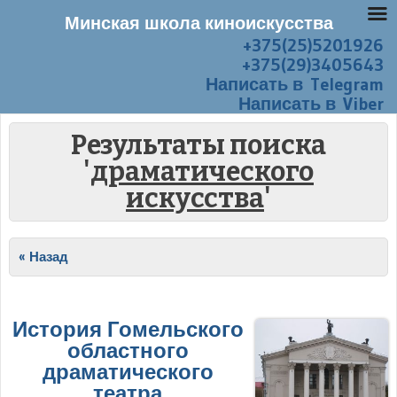
Минская школа киноискусства
+375(25)5201926
Перейти к содержанию
Меню
+375(29)3405643
Написать в Telegram
Написать в Viber
Результаты поиска
'
драматического
искусства
'
Post navigation
« Назад
История Гомельского
областного
драматического
театра