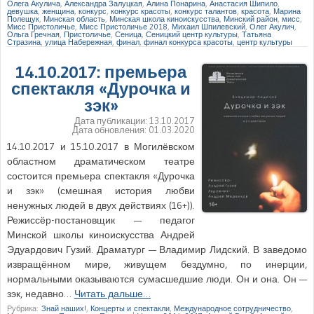
Олега Акулича
,
Александра Залуцкая
,
Алина Понарина
,
Анастасия Шипило
,
девушка
,
женщина
,
конкурс
,
конкурс красоты
,
конкурс талантов
,
красота
,
Марина
Полещук
,
Минская область
,
Минская школа киноискусства
,
Минский район
,
мисс
,
Мисс Пристоличье
,
Мисс Пристоличье 2018
,
Михаил Шпилевский
,
Олег Акулич
,
Ольга Гречная
,
Пристоличье
,
Сеница
,
Сеницкий центр культуры
,
Татьяна
Стразина
,
улица Набережная
,
финал
,
финал конкурса красоты
,
центр культуры
14.10.2017: премьера
спектакля «Дурочка и
зэк»
Дата публикации:
13.10.2017
Дата обновления:
01.03.2020
14.10.2017 и 15.10.2017 в Могилёвском
областном драматическом театре
состоится премьера спектакля «Дурочка
и зэк» (смешная история любви
ненужных людей в двух действиях (16+)).
Режиссёр-постановщик — педагог
Минской школы киноискусства Андрей
Эдуардович Гузий. Драматург — Владимир Лидский. В заведомо
извращённом мире, живущем бездумно, по инерции,
нормальными оказываются сумасшедшие люди. Он и она. Он —
зэк, недавно…
Читать дальше…
Рубрика:
Знай наших!
,
Концерты и спектакли
,
Международное сотрудничество
,