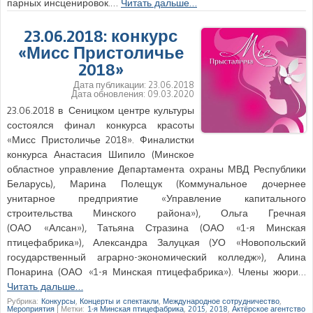
парных инсценировок.…
Читать дальше…
23.06.2018: конкурс
«Мисс Пристоличье
2018»
Дата публикации:
23.06.2018
Дата обновления:
09.03.2020
23.06.2018 в Сеницком центре культуры
состоялся финал конкурса красоты
«Мисс Пристоличье 2018». Финалистки
конкурса Анастасия Шипило (Минское
областное управление Департамента охраны МВД Республики
Беларусь), Марина Полещук (Коммунальное дочернее
унитарное предприятие «Управление капитального
строительства Минского района»), Ольга Гречная
(ОАО «Алсан»), Татьяна Стразина (ОАО «1-я Минская
птицефабрика»), Александра Залуцкая (УО «Новопольский
государственный аграрно-экономический колледж»), Алина
Понарина (ОАО «1-я Минская птицефабрика»). Члены жюри…
Читать дальше…
Рубрика:
Конкурсы
,
Концерты и спектакли
,
Международное сотрудничество
,
Мероприятия
|
Метки:
1-я Минская птицефабрика
,
2015
,
2018
,
Актёрское агентство