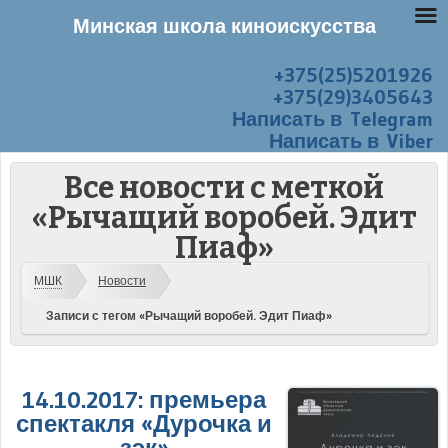
Минская школа киноискусства
+375(25)5201926
Перейти к содержанию
Меню
+375(29)3405643
Написать в Telegram
Написать в Viber
Все новости с меткой
«Рычащий воробей. Эдит
Пиаф»
МШК
Новости
Записи с тегом «Рычащий воробей. Эдит Пиаф»
14.10.2017: премьера
спектакля «Дурочка и
зэк»