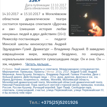
Дата публикации:
13.10.2017
Дата обновления:
01.03.2020
14.10.2017 и 15.10.2017 в Могилёвском
областном драматическом театре
состоится премьера спектакля «Дурочка
и зэк» (смешная история любви
ненужных людей в двух действиях (16+)).
Режиссёр-постановщик — педагог
Минской школы киноискусства Андрей
Эдуардович Гузий. Драматург — Владимир Лидский. В заведомо
извращённом мире, живущем бездумно, по инерции,
нормальными оказываются сумасшедшие люди. Он и она. Он —
зэк, недавно…
Читать дальше…
Рубрика:
Знай наших!
,
Концерты и спектакли
,
Международное сотрудничество
,
Мероприятия
,
Премьера
,
Проекты
|
Метки:
2014
,
2017
,
Андрей Гузий
,
Андрей
Меренков
,
Анна Кушнер
,
Беларусь
,
Владимир Лидский
,
Галина Угначёва
,
Двое с
большой дороги
,
Действующие лица – 2014
,
дура
,
дурочка
,
Дурочка и зэк
,
зэк
,
Ирина Дунченко
,
искренность
,
любовь
,
Могилёв
,
Могилёвская область
,
Могилёвский драматический театр
,
Могилёвский областной драматический театр
,
Николай Романовский
,
Пора заняться светлой стороной жизни
,
премьера
,
психика
,
Россия
,
Руслан Кушнер
,
Рычащий воробей. Эдит Пиаф
,
Свободная пара
,
спектакль
,
сумасшедший
,
счастье
,
улица Первомайская
,
улица Первомайская-30
,
я бы испекла тебе пирог
Тел.
:
+375(25)5201926