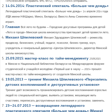
+375(33)6048030 (отправить SMS; МТС), +375(25)5201926 (отправить...
14.04.2014: Пластический спектакль «Больше чем дождь»
Легендарный пластический спектакль «Больше чем дождь»: 14 апреля 2014 года
(РДК имени Н.Ф.Шарко, Минск, Беларусь). Вместо Анны Семеняко временно
играет...
Главная
Всё лето по будням — Городские досуговые программы для детей
«Лето в городе» Минская школа киноискусства приглашает детей провести лето...
Михаил Шпилевский
Михаил Эдуардович Шпилевский — режиссёр,
продюсер, бизнесмен, учёный, педагог, психолог, бизнес-тренер, коуч,
учредитель и генеральный директор «Центра Шпилевского», директор Минской
школы киноискусства....
25.09.2015: мастер-класс по тайм-менеджменту
25.09.2015
в Минске в Национальной библиотеке Беларуси на Международном форуме
студенческой и учащейся молодёжи «Первый шаг в науку — 2015» прошёл
мастер-класс по тайм-менеджменту от создателя Минской школы...
19.05.2013 — тренинг Михаила Шпилевского «Перезапись
детских воспоминаний и деструктивных установок»
Тренинг даёт возможность проанализировать детские воспоминания взрослых
людей по специальной методике, выявить установки, мешающие жить
счастливо, переписать деструктивные воспоминания и установки, заменить...
23—24.07.2013 — возвращение легендарного
пластического спектакля «Больше чем дождь» (Минск)