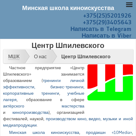
Минская школа киноискусства
+375(25)5201926
Перейти к содержанию
Меню
+375(29)3405643
Написать в Telegram
Написать в Viber
Центр Шпилевского
МШК
О нас
Центр Шпилевского
Частное предприятие «
Центр
Шпилевского
»
занимается
образованием (
тренинги личной
эффективности, бизнес-тренинги,
корпоративные тренинги
,
учебные
лагеря
, образование в сфере
актёрского мастерства
и
кинопроизводства
), организацией
фестивалей, наукой,
производством кино, видео, музыки и иной
медиапродукции
.
Минская школа киноискусства
,
продакшн «
10Media
»
,