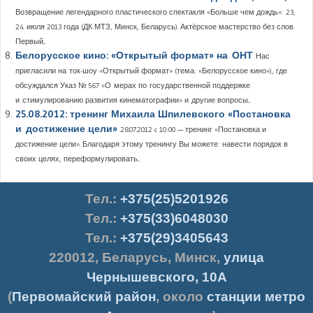
Возвращение легендарного пластического спектакля «Больше чем дождь»: 23,
24 июля 2013 года (ДК МТЗ, Минск, Беларусь). Актёрское мастерство без слов.
Первый...
Белорусское кино: «Открытый формат» на ОНТ
Нас
пригласили на ток-шоу «Открытый формат» (тема: «Белорусское кино»), где
обсуждался Указ № 567 «О мерах по государственной поддержке
и стимулированию развития кинематографии» и другие вопросы...
25.08.2012: тренинг Михаила Шпилевского «Постановка
и достижение цели»
28.07.2012 c 10:00 — тренинг «Постановка и
достижение цели». Благодаря этому тренингу Вы можете: навести порядок в
своих целях, переформулировать...
Тел.
:
+375(25)5201926
Тел.:
+375(33)6048030
Тел.:
+375(29)3405643
220012
,
Беларусь
,
Минск
,
улица
Чернышевского, 10А
(
Первомайский район
, около
станции метро