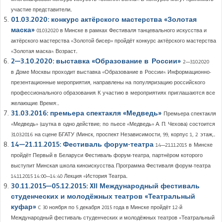
участие представители...
01.03.2020: конкурс актёрского мастерства «Золотая
маска»
01.03.2020 в Минске в рамках Фестиваля танцевального искусства и
актёрского мастерства «Золотой бисер» пройдёт конкурс актёрского мастерства
«Золотая маска». Возраст...
2—3.10.2020: выставка «Образование в России»
2—3.10.2020
в Доме Москвы проходит выставка «Образование в России». Информационно-
презентационные мероприятия, направлены на популяризацию российского
профессионального образования. К участию в мероприятиях приглашаются все
желающие. Время:...
31.03.2016: премьера спектакля «Медведь»
Премьера спектакля
«Медведь» (шутка в одно действие; по пьесе «Медведь» А. П. Чехова) состоится
31.03.2016 на сцене БГАТУ (Минск, проспект Независимости, 99, корпус 1, 2 этаж,...
14—21.11.2015: Фестиваль форум-театра
14—21.11.2015 в Минске
пройдёт Первый в Беларуси Фестиваль форум-театра, партнёром которого
выступит Минская школа киноискусства. Программа Фестиваля форум-театра
14.11.2015 14:00—14:40 Лекция «История Театра...
30.11.2015—05.12.2015: XІI Международный фестиваль
студенческих и молодёжных театров «Театральный
куфар»
C 30 ноября по 5 декабря 2015 года в Минске пройдёт 12-й
Международный фестиваль студенческих и молодёжных театров «Театральный