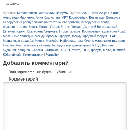
куфар»,...
Рубрика:
Мероприятия
,
Фестивали
,
Форумы
|
Метки:
2020
,
Belarus Open
,
Fatum
,
Александр Марченко
,
Анна Корзик
,
арт
,
АРТ Корпорейшн
,
Без пудры
,
Беларусь
,
Белорусский республиканский театр юного зрителя
,
белорусский театр
,
бракосочетание
,
Брест
,
Гоголь
,
Гоголь.Fatum
,
Гомель
,
Дмитрий Богославский
,
Евгений Корняг
,
Екатерина Аверкова
,
Игорь Казаков
,
Корпорейшн
,
культурный хаб
,
Маленькие трагедии
,
Международный форум
,
международный форум ТЕАРТ
,
Мещанская свадьба
,
Минск
,
Могилёв
,
Нейропластика
,
Очень маленькие трагедии
,
Пушкин
,
Республиканский театр белорусской драматургии
,
РТБД
,
Руслан
Кудашов
,
свадьба
,
Серёжа
,
Сотников
,
ТЕАРТ
,
театр
,
ТЮЗ
,
форум
,
шлюб
,
Юбилей
,
Юбилейный
|
Комментарии
|
Permalink
Добавить комментарий
Ваш адрес email не будет опубликован.
Комментарий