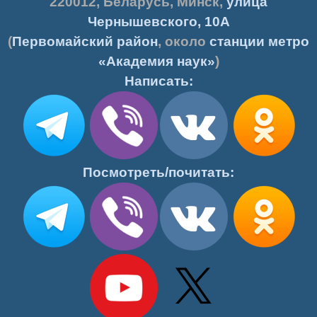
220012
,
Беларусь
,
Минск
,
улица
Чернышевского, 10А
(
Первомайский район
, около
станции метро
«Академия наук»
)
Написать:
Посмотреть/почитать: