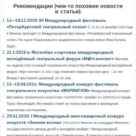
Рекомендации (чем-то похожие новости
и статьи):
14—18.12.2018: XII Международный фестиваль
«Петербургский театральный сезон»
С 14 по 18 декабря 2018 года
в Минске проходит XII Международный фестиваль «Петербургский театральный
сезон». На сцене Национального академического театра имени Янки Купалы
будут...
21.3.2016 в Могилёве стартовал международный
молодёжный театральный форум «М@rt.контакт»
Могилёв
на неделю стал столицей театрального искусства. Международный молодёжный
форум «М@rt.контакт» в 2016 году отмечает первую круглую дату — 10 лет.
Возраст фестиваля скромный, но он уже...
15—19.08.2014: Международный конкурс-фестиваль
театрального искусства «INSPIRATION»
Международный конкурс-
фестиваль театрального искусства «INSPIRATION» пройдёт 15—19.08.2014 в городе
Турку (Финляндия). Фестиваль станет не только красивым и зрелищным
творческим состязанием,...
29.02.2020: I Международный многожанровый конкурс
искусств «Зимняя волна»
29.02.2020 в Минске на площадке Минского
государственного дворца детей и молодёжи пройдёт I Международный
многожанровый конкурс искусств «Зимняя волна». В конкурсе могут принимать