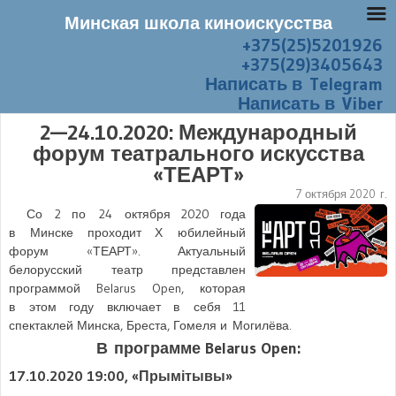
Минская школа киноискусства
+375(25)5201926
Перейти к содержанию
Меню
+375(29)3405643
Написать в Telegram
Написать в Viber
2—24.10.2020: Международный
форум театрального искусства
«ТЕАРТ»
7 октября 2020 г.
Со 2 по 24 октября 2020 года
в Минске проходит Х юбилейный
форум «ТЕАРТ». Актуальный
белорусский театр представлен
программой Belarus Open, которая
в этом году включает в себя 11
спектаклей Минска, Бреста, Гомеля и Могилёва.
В программе Belarus Open:
17.10.2020 19:00
, «Прымітывы»