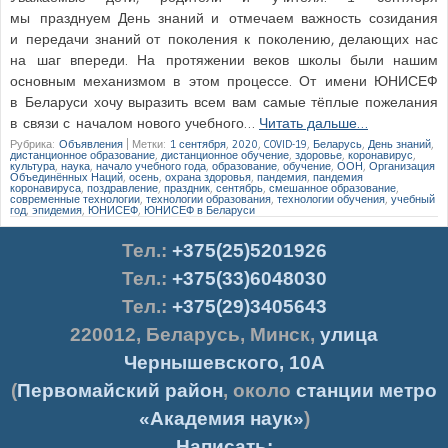
мы празднуем День знаний и отмечаем важность созидания
и передачи знаний от поколения к поколению, делающих нас
на шаг впереди. На протяжении веков школы были нашим
основным механизмом в этом процессе. От имени ЮНИСЕФ
в Беларуси хочу выразить всем вам самые тёплые пожелания
в связи с началом нового учебного…
Читать дальше…
Рубрика:
Объявления
|
Метки:
1 сентября
,
2020
,
COVID-19
,
Беларусь
,
День знаний
,
дистанционное образование
,
дистанционное обучение
,
здоровье
,
коронавирус
,
культура
,
наука
,
начало учебного года
,
образование
,
обучение
,
ООН
,
Организация
Объединённых Наций
,
осень
,
охрана здоровья
,
пандемия
,
пандемия
коронавируса
,
поздравление
,
праздник
,
сентябрь
,
смешанное образование
,
современные технологии
,
технологии образования
,
технологии обучения
,
учебный
год
,
эпидемия
,
ЮНИСЕФ
,
ЮНИСЕФ в Беларуси
Тел.
:
+375(25)5201926
Тел.:
+375(33)6048030
Тел.:
+375(29)3405643
220012
,
Беларусь
,
Минск
,
улица
Чернышевского, 10А
(
Первомайский район
, около
станции метро
«Академия наук»
)
Написать: