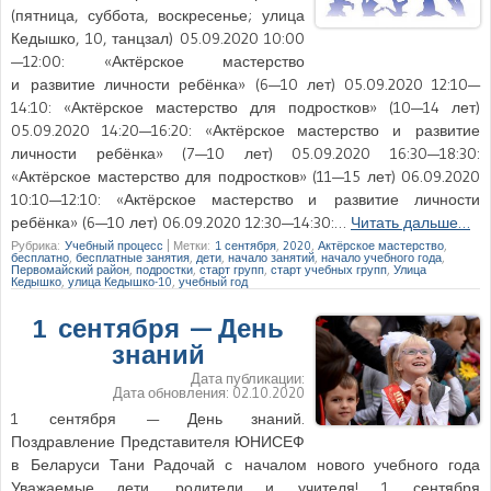
(пятница, суббота, воскресенье; улица
Кедышко, 10, танцзал) 05.09.2020 10:00
—12:00: «Актёрское мастерство
и развитие личности ребёнка» (6—10 лет) 05.09.2020 12:10—
14:10: «Актёрское мастерство для подростков» (10—14 лет)
05.09.2020 14:20—16:20: «Актёрское мастерство и развитие
личности ребёнка» (7—10 лет) 05.09.2020 16:30—18:30:
«Актёрское мастерство для подростков» (11—15 лет) 06.09.2020
10:10—12:10: «Актёрское мастерство и развитие личности
ребёнка» (6—10 лет) 06.09.2020 12:30—14:30:…
Читать дальше…
Рубрика:
Учебный процесс
|
Метки:
1 сентября
,
2020
,
Актёрское мастерство
,
бесплатно
,
бесплатные занятия
,
дети
,
начало занятий
,
начало учебного года
,
Первомайский район
,
подростки
,
старт групп
,
старт учебных групп
,
Улица
Кедышко
,
улица Кедышко-10
,
учебный год
1 сентября — День
знаний
Дата публикации:
Дата обновления:
02.10.2020
1 сентября — День знаний.
Поздравление Представителя ЮНИСЕФ
в Беларуси Тани Радочай с началом нового учебного года
Уважаемые дети, родители и учителя! 1 сентября