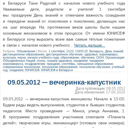
в Беларуси Тани Радочай с началом нового учебного года
Уважаемые дети, родители и учителя! 1 сентября
мы празднуем День знаний и отмечаем важность созидания
и передачи знаний от поколения к поколению, делающих нас
на шаг впереди. На протяжении веков школы были нашим
основным механизмом в этом процессе. От имени ЮНИСЕФ
в Беларуси хочу выразить всем вам самые тёплые пожелания
в связи с началом нового учебного…
Читать дальше…
Рубрика:
Объявления
|
Метки:
1 сентября
,
2020
,
COVID-19
,
Беларусь
,
День знаний
,
дистанционное образование
,
дистанционное обучение
,
здоровье
,
коронавирус
,
культура
,
наука
,
начало учебного года
,
образование
,
обучение
,
ООН
,
Организация
Объединённых Наций
,
осень
,
охрана здоровья
,
пандемия
,
пандемия
коронавируса
,
поздравление
,
праздник
,
сентябрь
,
смешанное образование
,
современные технологии
,
технологии образования
,
технологии обучения
,
учебный
год
,
эпидемия
,
ЮНИСЕФ
,
ЮНИСЕФ в Беларуси
‎09.05.2012 — вечеринка-капустник
Дата публикации:
08.05.2012
Дата обновления:
17.06.2020
‎09.05.2012 — вечеринка-капустник киношколы. Начало в 15:00.
Будем рады видеть выпускников, студентов и бывших студентов,
педагогов. Место проведения — Минск, улица Аннаева, 1.
В программе: поздравления участников спектакля «Планета
детей»; творческие игры; миниконцерт (готовьте свои номера);