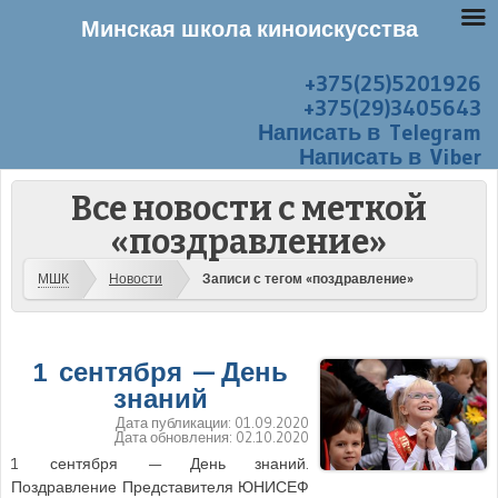
Минская школа киноискусства
+375(25)5201926
Перейти к содержанию
Меню
+375(29)3405643
Написать в Telegram
Написать в Viber
Все новости с меткой
«поздравление»
МШК
Новости
Записи с тегом «поздравление»
1 сентября — День
знаний
Дата публикации:
01.09.2020
Дата обновления:
02.10.2020
1 сентября — День знаний.
Поздравление Представителя ЮНИСЕФ