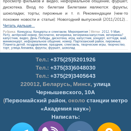
просмотр фильмов и видео; неформальное общение; фуршет;
дискотека. Вход по билетам Билетами являются: фрукты;
шоколадки; торты; пирожные и т. п. Рекомендации (чем-то
похожие новости и статьи): Новогодний выпускной (2011/2012)…
Читать дальше…
Рубрика:
Конкурсы
,
Концерты и спектакли
,
Мероприятия
|
Метки:
2012
,
9 Мая
,
Party
,
актёрский номер
,
бесплатно
,
вечеринка
,
вечеринка-капустник
,
вечеринка?
капустник
,
видео
,
День Победы
,
дискотека
,
игра
,
капустник
,
концерт
,
коттедж
,
май
,
миниконцерт
,
неформальное общение
,
номер
,
Партизанский район
,
пирожные
,
Планета детей
,
поздравление
,
праздник
,
спектакль
,
творческие игры
,
творчество
,
торт
,
улица Аннаева
,
фрукты
,
фуршет
,
шоколад
Тел.
:
+375(25)5201926
Тел.:
+375(33)6048030
Тел.:
+375(29)3405643
220012
,
Беларусь
,
Минск
,
улица
Чернышевского, 10А
(
Первомайский район
, около
станции метро
«Академия наук»
)
Написать: