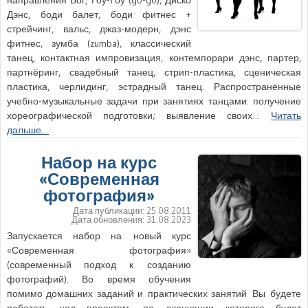
Дэнс, боди балет, боди фитнес +
стрейчинг, вальс, джаз-модерн, дэнс
фитнес, зумба (zumba), классический
танец, контактная импровизация, контемпорари дэнс, партер,
партнёринг, свадебный танец, стрип-пластика, сценическая
пластика, черлидинг, эстрадный танец. Распространённые
учебно-музыкальные задачи при занятиях танцами: получение
хореографической подготовки; выявление своих…
Читать
дальше…
Набор на курс
«Современная
фотография»
Дата публикации:
25.08.2011
Дата обновления:
31.08.2023
Запускается набор на новый курс
«Современная фотография»
(современный подход к созданию
фотографий). Во время обучения
помимо домашних заданий и практических занятий Вы будете
работать над проектом, по окончании которого будет