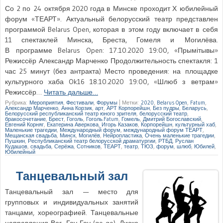
Со 2 по 24 октября 2020 года в Минске проходит Х юбилейный
форум «ТЕАРТ». Актуальный белорусский театр представлен
программой Belarus Open, которая в этом году включает в себя
11 спектаклей Минска, Бреста, Гомеля и Могилёва.
В программе Belarus Open: 17.10.2020 19:00, «Прымітывы»
Режиссёр Александр Марченко Продолжительность спектакля: 1
час 25 минут (без антракта) Место проведения: на площадке
культурного хаба Ok16 18.10.2020 19:00, «Шлюб з ветрам»
Режиссёр…
Читать дальше…
Рубрика:
Мероприятия
,
Фестивали
,
Форумы
|
Метки:
2020
,
Belarus Open
,
Fatum
,
Александр Марченко
,
Анна Корзик
,
арт
,
АРТ Корпорейшн
,
Без пудры
,
Беларусь
,
Белорусский республиканский театр юного зрителя
,
белорусский театр
,
бракосочетание
,
Брест
,
Гоголь
,
Гоголь.Fatum
,
Гомель
,
Дмитрий Богославский
,
Евгений Корняг
,
Екатерина Аверкова
,
Игорь Казаков
,
Корпорейшн
,
культурный хаб
,
Маленькие трагедии
,
Международный форум
,
международный форум ТЕАРТ
,
Мещанская свадьба
,
Минск
,
Могилёв
,
Нейропластика
,
Очень маленькие трагедии
,
Пушкин
,
Республиканский театр белорусской драматургии
,
РТБД
,
Руслан
Кудашов
,
свадьба
,
Серёжа
,
Сотников
,
ТЕАРТ
,
театр
,
ТЮЗ
,
форум
,
шлюб
,
Юбилей
,
Юбилейный
Танцевальный зал
Танцевальный зал — место для
групповых и индивидуальных занятий
танцами, хореографией. Танцевальные
направления Вог, Гоу-Гоу (go-go), Диско