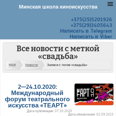
Минская школа киноискусства
+375(25)5201926
Перейти к содержанию
Меню
+375(29)3405643
Написать в Telegram
Написать в Viber
Все новости с меткой
«свадьба»
МШК
Новости
Записи с тегом «свадьба»
2—24.10.2020:
Международный
форум театрального
искусства «ТЕАРТ»
Дата публикации:
07.10.2020
Дата обновления:
02.09.2023