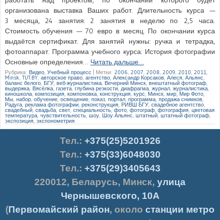
организована выставка Ваших работ. Длительность курса —
3 месяца, 24 занятия: 2 занятия в неделю по 2,5 часа.
Стоимость обучения — 70 евро в месяц. По окончании курса
выдаётся сертификат. Для занятий нужны: ручка и тетрадка,
фотоаппарат. Программа учебного курса: История фотографии
Основные определения…
Читать дальше…
Рубрика:
Видео
,
Учебный процесс
|
Метки:
2006
,
2007
,
2008
,
2009
,
2010
,
2011
,
Minsk
,
TUT.BY
,
авторское право
,
агентство
,
Александр Корсаков
,
Алеся
,
Альянс
,
баланс белого
,
БГУ
,
веб-журналистика
,
Вечерний Минск
,
внештатный фотограф
,
выдержка
,
Вясёлка
,
газета
,
глубина резкости
,
диафрагма
,
журнал
,
журналистика
,
киношкола
,
композиция
,
компоновка
,
конструкция
,
курс
,
Минск
,
мир
,
Мир Фото
,
Мы
,
набор
,
обучение
,
освещение
,
показ
,
портал
,
программа
,
продажа снимков
,
Радуга
,
реклама фотографии
,
реконструкция
,
РИВШ БГУ
,
свадебное агентство
,
свадебный
,
свадьба
,
свет
,
специальность
,
фото
,
фотограф
,
фотография
,
цветовая
температура
,
чувствительность
,
шоу
,
Шоу Альянс
,
штатный
,
штатный фотограф
,
экспозиция
,
экспонометрия
Тел.
:
+375(25)5201926
Тел.:
+375(33)6048030
Тел.:
+375(29)3405643
220012
,
Беларусь
,
Минск
,
улица
Чернышевского, 10А
(
Первомайский район
, около
станции метро