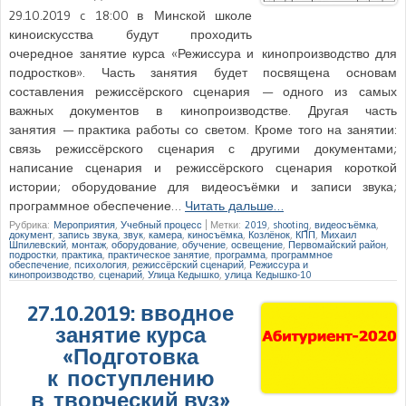
29.10.2019 c 18:00 в Минской школе
киноискусства будут проходить
очередное занятие курса «Режиссура и кинопроизводство для
подростков». Часть занятия будет посвящена основам
составления режиссёрского сценария — одного из самых
важных документов в кинопроизводстве. Другая часть
занятия — практика работы со светом. Кроме того на занятии:
связь режиссёрского сценария с другими документами;
написание сценария и режиссёрского сценария короткой
истории; оборудование для видеосъёмки и записи звука;
программное обеспечение…
Читать дальше…
Рубрика:
Мероприятия
,
Учебный процесс
|
Метки:
2019
,
shooting
,
видеосъёмка
,
документ
,
запись звука
,
звук
,
камера
,
киносъёмка
,
Козлёнок
,
КПП
,
Михаил
Шпилевский
,
монтаж
,
оборудование
,
обучение
,
освещение
,
Первомайский район
,
подростки
,
практика
,
практическое занятие
,
программа
,
программное
обеспечение
,
психология
,
режиссёрский сценарий
,
Режиссура и
кинопроизводство
,
сценарий
,
Улица Кедышко
,
улица Кедышко-10
27.10.2019: вводное
занятие курса
«Подготовка
к поступлению
в творческий вуз»