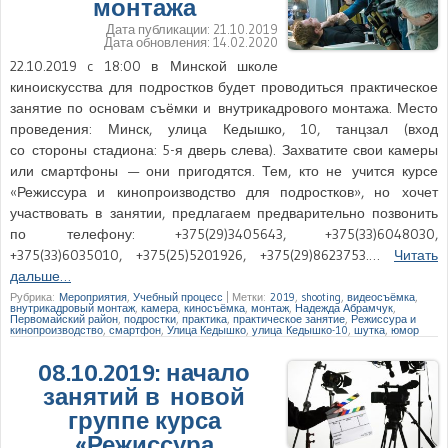
монтажа
Дата публикации:
21.10.2019
Дата обновления:
14.02.2020
22.10.2019 c 18:00 в Минской школе
киноискусства для подростков будет проводиться практическое
занятие по основам съёмки и внутрикадрового монтажа. Место
проведения: Минск, улица Кедышко, 10, танцзал (вход
со стороны стадиона: 5-я дверь слева). Захватите свои камеры
или смартфоны — они пригодятся. Тем, кто не учится курсе
«Режиссура и кинопроизводство для подростков», но хочет
участвовать в занятии, предлагаем предварительно позвонить
по телефону: +375(29)3405643, +375(33)6048030,
+375(33)6035010, +375(25)5201926, +375(29)8623753.…
Читать
дальше…
Рубрика:
Мероприятия
,
Учебный процесс
|
Метки:
2019
,
shooting
,
видеосъёмка
,
внутрикадровый монтаж
,
камера
,
киносъёмка
,
монтаж
,
Надежда Абрамчук
,
Первомайский район
,
подростки
,
практика
,
практическое занятие
,
Режиссура и
кинопроизводство
,
смартфон
,
Улица Кедышко
,
улица Кедышко-10
,
шутка
,
юмор
08.10.2019: начало
занятий в новой
группе курса
«Режиссура