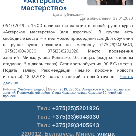
«Актёрское
мастерство»
Дата публикации:
Дата обновления:
12.04.2020
05.10.2019 в 15:00 начинаются занятия в новой группе курса
«Актёрское мастерство» (для взрослых). В группе есть
свободные места — к ней можно присоединиться. Для обучения
в группе нужно позвонить по телефону: +375(29)3405643,
+375(33)6048030, +375(25)5201926. Место проведения
занятий: Минск, улица Кедышко, 10, танцзал(вход со стороны
стадиона: 5-я дверь слева). Стоимость обучения: 90 BYN/месяц.
Подать заявку: Рекомендации (чем-то похожие новости
и статьи): 18.02.2018: начало занятий в новой группе…
Читать
дальше…
Рубрика:
Учебный процесс
|
Метки:
2019
,
220012
,
Актёрское мастерство
,
начало
занятий
,
Первомайский район
,
Улица Кедышко
,
улица Кедышко-10
,
учебный
процесс
Тел.
:
+375(25)5201926
Тел.:
+375(33)6048030
Тел.:
+375(29)3405643
220012
,
Беларусь
,
Минск
,
улица