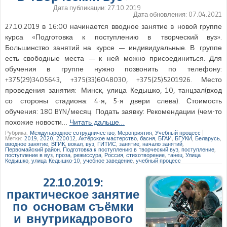
Дата публикации:
27.10.2019
Дата обновления:
07.04.2021
27.10.2019 в 16:00 начинается вводное занятие в новой группе
курса «Подготовка к поступлению в творческий вуз».
Большинство занятий на курсе — индивидуальные. В группе
есть свободные места — к ней можно присоединиться. Для
обучения в группе нужно позвонить по телефону:
+375(29)3405643, +375(33)6048030, +375(25)5201926. Место
проведения занятия: Минск, улица Кедышко, 10, танцзал(вход
со стороны стадиона: 4-я, 5-я двери слева). Стоимость
обучения: 180 BYN/месяц. Подать заявку: Рекомендации (чем-то
похожие новости…
Читать дальше…
Рубрика:
Международное сотрудничество
,
Мероприятия
,
Учебный процесс
|
Метки:
2019
,
2020
,
220012
,
Актёрское мастерство
,
басня
,
БГАИ
,
БГУКИ
,
Беларусь
,
вводное занятие
,
ВГИК
,
вокал
,
вуз
,
ГИТИС
,
занятие
,
начало занятий
,
Первомайский район
,
Подготовка к поступлению в творческий вуз
,
поступление
,
поступление в вуз
,
проза
,
режиссура
,
Россия
,
стихотворение
,
танец
,
Улица
Кедышко
,
улица Кедышко-10
,
учебное заведение
,
учебный процесс
22.10.2019:
практическое занятие
по основам съёмки
и внутрикадрового