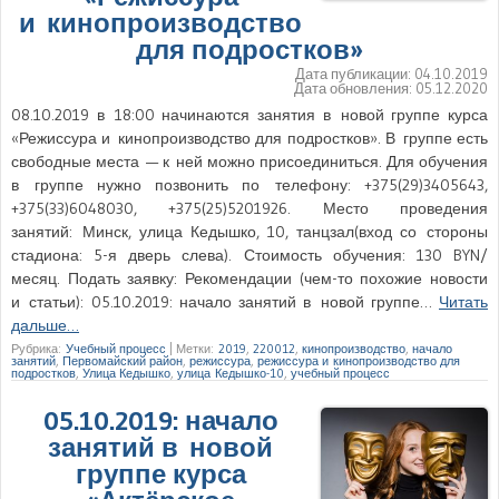
и кинопроизводство
для подростков»
Дата публикации:
04.10.2019
Дата обновления:
05.12.2020
08.10.2019 в 18:00 начинаются занятия в новой группе курса
«Режиссура и кинопроизводство для подростков». В группе есть
свободные места — к ней можно присоединиться. Для обучения
в группе нужно позвонить по телефону: +375(29)3405643,
+375(33)6048030, +375(25)5201926. Место проведения
занятий: Минск, улица Кедышко, 10, танцзал(вход со стороны
стадиона: 5-я дверь слева). Стоимость обучения: 130 BYN/
месяц. Подать заявку: Рекомендации (чем-то похожие новости
и статьи): 05.10.2019: начало занятий в новой группе…
Читать
дальше…
Рубрика:
Учебный процесс
|
Метки:
2019
,
220012
,
кинопроизводство
,
начало
занятий
,
Первомайский район
,
режиссура
,
режиссура и кинопроизводство для
подростков
,
Улица Кедышко
,
улица Кедышко-10
,
учебный процесс
05.10.2019: начало
занятий в новой
группе курса