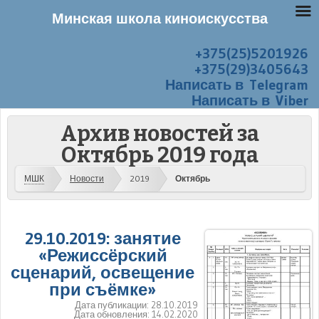
Минская школа киноискусства
+375(25)5201926
Перейти к содержанию
Меню
+375(29)3405643
Написать в Telegram
Написать в Viber
Архив новостей за
Октябрь 2019 года
МШК
Новости
2019
Октябрь
29.10.2019: занятие
«Режиссёрский
сценарий, освещение
при съёмке»
Дата публикации:
28.10.2019
Дата обновления:
14.02.2020