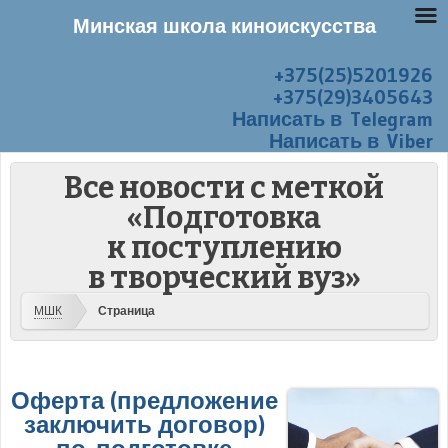
Минская школа киноискусства
+375(25)5201926
Перейти к содержанию
Меню
+375(29)3405643
Написать в Telegram
Написать в Viber
Все новости с меткой
«Подготовка
к поступлению
в творческий вуз»
МШК
Страница
Оферта (предложение
заключить договор)