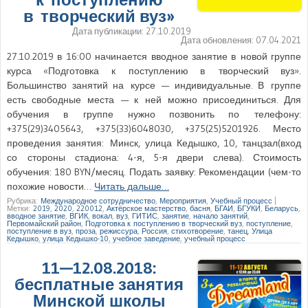
в творческий вуз»
Дата публикации:
27.10.2019
Дата обновления:
07.04.2021
27.10.2019 в 16:00 начинается вводное занятие в новой группе
курса «Подготовка к поступлению в творческий вуз».
Большинство занятий на курсе — индивидуальные. В группе
есть свободные места — к ней можно присоединиться. Для
обучения в группе нужно позвонить по телефону:
+375(29)3405643, +375(33)6048030, +375(25)5201926. Место
проведения занятия: Минск, улица Кедышко, 10, танцзал(вход
со стороны стадиона: 4-я, 5-я двери слева). Стоимость
обучения: 180 BYN/месяц. Подать заявку: Рекомендации (чем-то
похожие новости…
Читать дальше…
Рубрика:
Международное сотрудничество
,
Мероприятия
,
Учебный процесс
|
Метки:
2019
,
2020
,
220012
,
Актёрское мастерство
,
басня
,
БГАИ
,
БГУКИ
,
Беларусь
,
вводное занятие
,
ВГИК
,
вокал
,
вуз
,
ГИТИС
,
занятие
,
начало занятий
,
Первомайский район
,
Подготовка к поступлению в творческий вуз
,
поступление
,
поступление в вуз
,
проза
,
режиссура
,
Россия
,
стихотворение
,
танец
,
Улица
Кедышко
,
улица Кедышко-10
,
учебное заведение
,
учебный процесс
11—12.08.2018:
бесплатные занятия
Минской школы