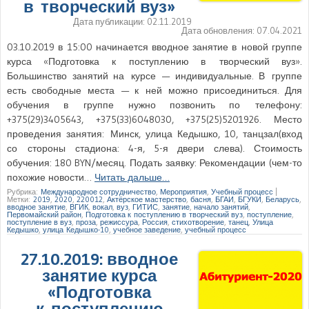
в творческий вуз»
Дата публикации:
02.11.2019
Дата обновления:
07.04.2021
03.10.2019 в 15:00 начинается вводное занятие в новой группе
курса «Подготовка к поступлению в творческий вуз».
Большинство занятий на курсе — индивидуальные. В группе
есть свободные места — к ней можно присоединиться. Для
обучения в группе нужно позвонить по телефону:
+375(29)3405643, +375(33)6048030, +375(25)5201926. Место
проведения занятия: Минск, улица Кедышко, 10, танцзал(вход
со стороны стадиона: 4-я, 5-я двери слева). Стоимость
обучения: 180 BYN/месяц. Подать заявку: Рекомендации (чем-то
похожие новости…
Читать дальше…
Рубрика:
Международное сотрудничество
,
Мероприятия
,
Учебный процесс
|
Метки:
2019
,
2020
,
220012
,
Актёрское мастерство
,
басня
,
БГАИ
,
БГУКИ
,
Беларусь
,
вводное занятие
,
ВГИК
,
вокал
,
вуз
,
ГИТИС
,
занятие
,
начало занятий
,
Первомайский район
,
Подготовка к поступлению в творческий вуз
,
поступление
,
поступление в вуз
,
проза
,
режиссура
,
Россия
,
стихотворение
,
танец
,
Улица
Кедышко
,
улица Кедышко-10
,
учебное заведение
,
учебный процесс
27.10.2019: вводное
занятие курса
«Подготовка
к поступлению