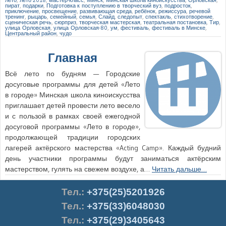
пират
,
подарки
,
Подготовка к поступлению в творческий вуз
,
подросток
,
приключение
,
просвещение
,
развивающая среда
,
ребёнок
,
режиссура
,
речевой
тренинг
,
рыцарь
,
семейный
,
семья
,
Слайд
,
следопыт
,
спектакль
,
стихотворение
,
сценическая речь
,
сюрприз
,
творческая мастерская
,
театральная постановка
,
Тир
,
улица Орловская
,
улица Орловская-80
,
ум
,
фестиваль
,
фестиваль в Минске
,
Центральный район
,
чудо
Главная
Всё лето по будням — Городские
досуговые программы для детей «Лето
в городе» Минская школа киноискусства
приглашает детей провести лето весело
и с пользой в рамках своей ежегодной
досуговой программы «Лето в городе»,
продолжающей традиции городских
лагерей актёрского мастерства «Acting Camp». Каждый будний
день участники программы будут заниматься актёрским
мастерством, гулять на свежем воздухе, а…
Читать дальше…
Тел.
:
+375(25)5201926
Тел.:
+375(33)6048030
Тел.:
+375(29)3405643