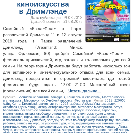
киноискусства
в Дримлэнде
Дата публикации:
09.08.2018
Дата обновления:
31.08.2023
Семейный «Квест-Фест» в Парке
развлечений Дримлэнд 11 и 12 августа
2018 года в Парке развлечений
Дримлэнд (Dreamland; Минск,
улица Орловская, 80) пройдёт Семейный «Квест-Фест» —
фестиваль приключений, игр, загадок и головоломок для всей
семьи. На территории Дримлэнда будут работать несколько зон
для активного и интеллектуального отдыха для всей семьи.
Дримлэнд превратится в огромный квест-парк, где гостей
фестиваля будут ждать: 12:00—21:00 Масштабный квест
(приключения) для всей семьи,…
Читать дальше…
Рубрика:
Бесплатные занятия
,
Конкурсы
,
Концерты и спектакли
,
Мастер-классы
и спецкурсы
,
Мероприятия
,
Учебный процесс
,
Фестивали
|
Метки:
2018
,
220053
,
Acting Camp
,
Dreamland
,
август
,
август 2018
,
азбука
,
Азбука Ума
,
аквапарк
,
Аквапарк «Дримлэнд»
,
актёр
,
актёрский тренинг
,
Актёрское мастерство
,
батут
,
бесплатно
,
бесплатное занятие
,
Верёвочный городок
,
взрослые
,
взрослый
,
видеовизитка
,
вышка свободного падения
,
гигантская горка
,
головоломка
,
головоломки
,
горка
,
городской лагерь
,
детектив
,
дети
,
детский лагерь
,
для
любознательных
,
Дримлэнд
,
загадки
,
занятия по актёрскому мастерству
,
записать
ребёнка
,
запись на курс
,
звукорежиссура
,
игра
,
индивидуальное занятие
,
квест
,
квест-парк
,
квест-фест
,
кинопроизводство
,
компьютерная музыка
,
концерт
,
Лавка
Чудес
,
лагерь актёрского мастерства
,
лагерь дневного пребывания
,
летний лагерь
,
лето
,
лето 2018
,
мастер-класс
,
Минск
,
Минская школа киноискусства
,
Орловская
,