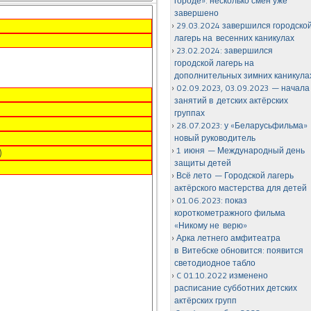
городе»: несколько смен уже
завершено
29.03.2024 завершился городско
лагерь на весенних каникулах
23.02.2024: завершился
городской лагерь на
дополнительных зимних каникула
02.09.2023, 03.09.2023 — начала
занятий в детских актёрских
группах
28.07.2023: у «Беларусьфильма»
новый руководитель
1 июня — Международный день
защиты детей
Всё лето — Городской лагерь
актёрского мастерства для детей
01.06.2023: показ
короткометражного фильма
«Никому не верю»
Арка летнего амфитеатра
в Витебске обновится: появится
светодиодное табло
C 01.10.2022 изменено
расписание субботних детских
актёрских групп