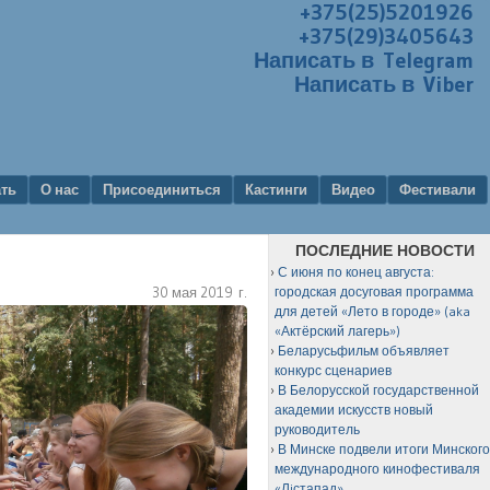
+375(25)5201926
+375(29)3405643
Написать в Telegram
Написать в Viber
ать
О нас
Присоединиться
Кастинги
Видео
Фестивали
ПОСЛЕДНИЕ НОВОСТИ
С июня по конец августа:
30 мая 2019 г.
городская досуговая программа
для детей «Лето в городе» (aka
«Актёрский лагерь»)
Беларусьфильм объявляет
конкурс сценариев
В Белорусской государственной
академии искусств новый
руководитель
В Минске подвели итоги Минског
международного кинофестиваля
«Лiстапад»