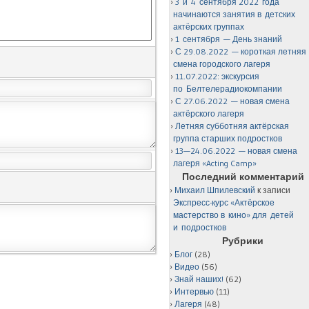
3 и 4 сентября 2022 года
начинаются занятия в детских
актёрских группах
1 сентября — День знаний
С 29.08.2022 — короткая летняя
смена городского лагеря
11.07.2022: экскурсия
по Белтелерадиокомпании
С 27.06.2022 — новая смена
актёрского лагеря
Летняя субботняя актёрская
группа старших подростков
13—24.06.2022 — новая смена
лагеря «Acting Camp»
Последний комментарий
Михаил Шпилевский
к записи
Экспресс-курс «Актёрское
мастерство в кино» для детей
и подростков
Рубрики
Блог
(28)
Видео
(56)
Знай наших!
(62)
Интервью
(11)
Лагеря
(48)