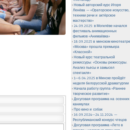
Новый авторский курс Игоря
Ленёва — «Ораторское искусство,
техники речи и актёрское
мастерство»
24.09.2025: в Могилёве начался
фестиваль анимационных
фильмов «Анимаёвка»
18.09.2025 в минском кинотеатр
«Москва» прошла премьера
«Классной»
Новый курс театральной
режиссуры: «Основы режиссуры.
Анализ пьесы и замысел
спектакля»
1—6.04.2025 в Минске пройдёт
неделя белорусской драматургии
Начала работу группа «Раннее
творческое развитие»
Досуговая программа на осенних
каникулах
Про кино и собак
16.09.2024—24.11.2024 —
Республиканский конкурс чтецов
Досуговая программа «Лето в