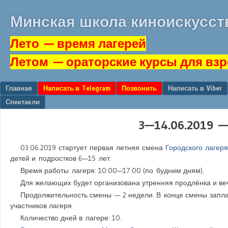
Минская школа киноискусст
Лето
— время лагерей
Летом
— ораторские курсы для вз
Перейти к содержанию
Главная
Написать в Telegram
Позвонить
Написать в Viber
Меню
Спектакли
3—14.06.2019 —
03.06.2019
стартует первая летняя смена
Городского лагеря
детей и подростков 6—15 лет.
Время работы лагеря:
10:00
—
17:00
(по будним дням).
Для желающих будет организована утренняя продлёнка и ве
Продолжительность смены — 2 недели. В конце смены запла
участников лагеря.
Количество дней в лагере: 10.