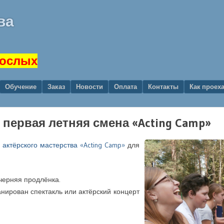
ва
рослых
Обучение
Заказ
Новости
Оплата
Контакты
Как проех
 первая летняя смена «Acting Camp»
 актёрского мастерства «Acting Camp»
для
черняя продлёнка.
нирован спектакль или актёрский концерт