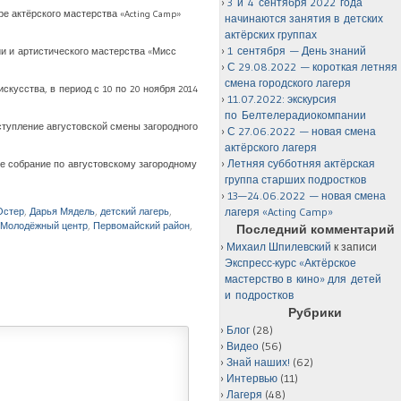
3 и 4 сентября 2022 года
ере актёрского мастерства «Acting Camp»
начинаются занятия в детских
актёрских группах
1 сентября — День знаний
ии и артистического мастерства «Мисс
С 29.08.2022 — короткая летняя
смена городского лагеря
кусства, в период с 10 по 20 ноября 2014
11.07.2022: экскурсия
по Белтелерадиокомпании
тупление августовской смены загородного
С 27.06.2022 — новая смена
актёрского лагеря
Летняя субботняя актёрская
ное собрание по августовскому загородному
группа старших подростков
13—24.06.2022 — новая смена
лагеря «Acting Camp»
Остер
,
Дарья Мядель
,
детский лагерь
,
Молодёжный центр
,
Первомайский район
,
Последний комментарий
Михаил Шпилевский
к записи
Экспресс-курс «Актёрское
мастерство в кино» для детей
и подростков
Рубрики
Блог
(28)
Видео
(56)
Знай наших!
(62)
Интервью
(11)
Лагеря
(48)