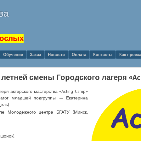
ва
рослых
Обучение
Заказ
Новости
Оплата
Контакты
Как проех
й летней смены Городского лагеря «Ac
еря актёрского мастерства «Acting Camp»
дагог младшей подгруппы — Екатерина
ель).
але Молодёжного центра
БГАТУ
(Минск,
шонок).