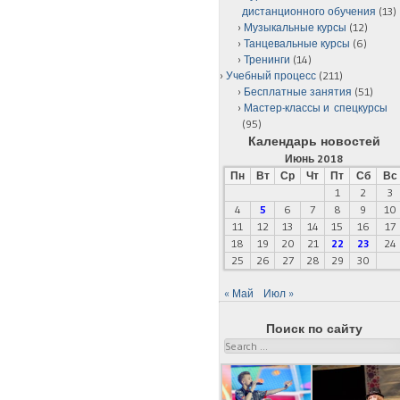
дистанционного обучения
(13)
Музыкальные курсы
(12)
Танцевальные курсы
(6)
Тренинги
(14)
Учебный процесс
(211)
Бесплатные занятия
(51)
Мастер-классы и спецкурсы
(95)
Календарь новостей
Июнь 2018
Пн
Вт
Ср
Чт
Пт
Сб
Вс
1
2
3
4
5
6
7
8
9
10
11
12
13
14
15
16
17
18
19
20
21
22
23
24
25
26
27
28
29
30
« Май
Июл »
Поиск по сайту
Search