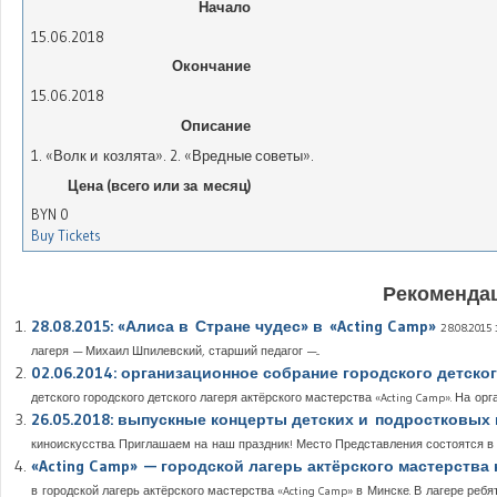
Начало
15.06.2018
Окончание
15.06.2018
Описание
1. «Волк и козлята». 2. «Вредные советы».
Цена (всего или за месяц)
BYN
0
Buy Tickets
Рекомендац
28.08.2015: «Алиса в Стране чудес» в «Acting Camp»
28.08.201
лагеря — Михаил Шпилевский, старший педагог —...
02.06.2014: организационное собрание городского детског
детского городского детского лагеря актёрского мастерства «Acting Camp». На орг
26.05.2018: выпускные концерты детских и подростковых 
киноискусства. Приглашаем на наш праздник! Место Представления состоятся в а
«Acting Camp» — городской лагерь актёрского мастерства 
в городской лагерь актёрского мастерства «Acting Camp» в Минске. В лагере ребята