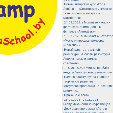
Новый авторский курс Игоря
Ленёва — «Ораторское искусство,
техники речи и актёрское
мастерство»
24.09.2025: в Могилёве начался
фестиваль анимационных
фильмов «Анимаёвка»
18.09.2025 в минском кинотеатр
«Москва» прошла премьера
«Классной»
Новый курс театральной
режиссуры: «Основы режиссуры.
Анализ пьесы и замысел
спектакля»
1—6.04.2025 в Минске пройдёт
неделя белорусской драматургии
Начала работу группа «Раннее
творческое развитие»
Досуговая программа на осенних
каникулах
Про кино и собак
16.09.2024—24.11.2024 —
Республиканский конкурс чтецов
Досуговая программа «Лето в