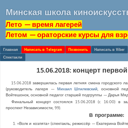
Минская школа киноискусст
Лето
— время лагерей
Летом
— ораторские курсы для вз
Перейти к содержанию
Главная
Написать в Telegram
Позвонить
Написать в Viber
Меню
Спектакли
15.06.2018: концерт перво
15.06.2018
завершилась первая летняя смена городского лаг
(руководитель лагеря —
Михаил Шпилевский
, основной пе
Войтешонок, основной педагог старшей подгруппы — Дарья Мяд
Финальный концерт состоялся
15.06.2018
(c
16:00
) в з
проспект Независимости, 99).
В программе:
«Волк и козлята» (спектакль; режиссёр — Екатерина Войте