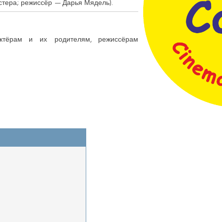
стера; режиссёр — Дарья Мядель).
актёрам и их родителям, режиссёрам