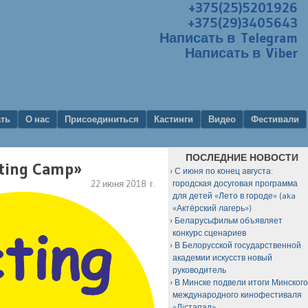
+375(25)5201926
+375(29)3405643
Написать в Telegram
Написать в Viber
ать
О нас
Присоединиться
Кастинги
Видео
Фестивали
ПОСЛЕДНИЕ НОВОСТИ
ting Camp»
С июня по конец августа:
22 июня 2018 г.
городская досуговая программа
для детей «Лето в городе» (aka
«Актёрский лагерь»)
Беларусьфильм объявляет
конкурс сценариев
В Белорусской государственной
академии искусств новый
руководитель
В Минске подвели итоги Минског
международного кинофестиваля
«Лiстапад»