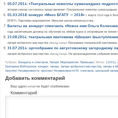
05.07.2014: «Театральные новеллы сумасшедших подростко
(вторая смена) состоялось представление «Театральные новеллы сумасшедших по
01.03.2018: конкурс «Мисс БГАТУ — 2018»
1 марта 2018 года в Б
БГАТУ». Партнёры мероприятия: Минская школа киноискусства;...
Билеты на концерт-спектакль «Новое имя Ольга Колесни
года заключившие договор на обучение на любом курсе и оплатившие не менее од
23.08.2014: театральная пантомима «Шишки» (выступление 
лагеря актёрского мастерства «Acting Camp». Программа театральной пантомимы
31.07.2014: оргсобрание по августовскому загородному ла
лагерю актёрского мастерства «Acting Camp». На организационном собрании можн
Рубрика:
Концерты и спектакли
,
Лагеря
,
Мероприятия
,
Премьера
|
Метки:
220012
,
Екатерина Войтешонок
,
концерт
,
лагерь
,
лагерь актёрского мастерства
,
лагерь в М
проспект Независимости
,
проспект Независимости-99
,
спектакль
,
школьный лагер
Добавить комментарий
Ваш адрес email не будет опубликован.
Комментарий