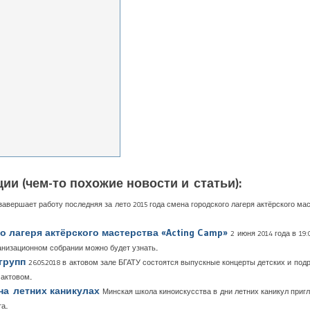
ии (чем-то похожие новости и статьи):
5 завершает работу последняя за лето 2015 года смена городского лагеря актёрского ма
о лагеря актёрского мастерства «Acting Camp»
2 июня 2014 года в 19
анизационном собрании можно будет узнать...
групп
26.05.2018 в актовом зале БГАТУ состоятся выпускные концерты детских и по
ктовом...
на летних каникулах
Минская школа киноискусства в дни летних каникул пригл
...