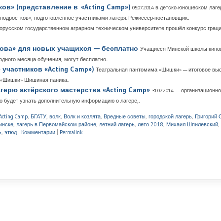
в» (представление в «Acting Camp»)
05.07.2014 в детско-юношеском лаг
дростков», подготовленное участниками лагеря. Режиссёр-постановщик...
елорусском государственном аграрном техническом университете прошёл конкурс грац
кова» для новых учащихся — бесплатно
Учащиеся Минской школы киноис
ного месяца обучения, могут бесплатно...
участников «Acting Camp»)
Театральная пантомима «Шишки» — итоговое выс
 «Шишки» Шишиная паника...
герю актёрского мастерства «Acting Camp»
31.07.2014 — организацион
о будет узнать дополнительную информацию о лагере,...
Acting Camp
,
БГАТУ
,
волк
,
Волк и козлята
,
Вредные советы
,
городской лагерь
,
Григорий 
инске
,
лагерь в Первомайском районе
,
летний лагерь
,
лето 2018
,
Михаил Шпилевский
,
ь
,
этюд
|
Комментарии
|
Permalink