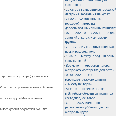
городе»: несколько смен уже
завершено
29.03.2024 завершился городско
лагерь на весенних каникулах
23.02.2024: завершился
городской лагерь на
дополнительных зимних каникула
02.09.2023, 03.09.2023 — начала
занятий в детских актёрских
группах
28.07.2023: у «Беларусьфильма»
новый руководитель
1 июня — Международный день
защиты детей
Всё лето — Городской лагерь
актёрского мастерства для детей
01.06.2023: показ
стерства «Acting Camp» (руководитель
короткометражного фильма
«Никому не верю»
:00 состоится организационное собрание
Арка летнего амфитеатра
в Витебске обновится: появится
светодиодное табло
дростковых групп Минской школы
C 01.10.2022 изменено
расписание субботних детских
ашает детей и подростков 6—16 лет
актёрских групп