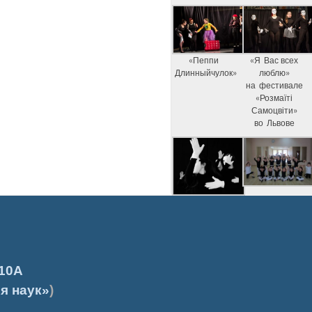
«Пеппи
«Я Вас всех
Длинныйчулок»
люблю»
на фестивале
«Розмаїті
Самоцвіти»
во Львове
10А
я наук»
)