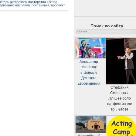
лагерь актёрского мастерства «Acting
ервомайский район
,
постановка
,
проспект
Поиск по сайту
Search
Александр
Минёнок
в финале
Детского
Евровидения
Стефания
Смирнова,
Лучшее соло
на фестивале
во Львове
Молодёжный