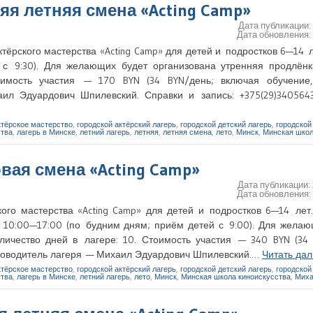
яя летняя смена «Acting Camp»
Дата публикации
Дата обновления
тёрского мастерства «Acting Camp» для детей и подростков 6—14 
с 9:30). Для желающих будет организована утренняя продлёнка
имость участия — 170 BYN (34 BYN/день; включая обучение,
аил Эдуардович Шпилевский. Справки и запись: +375(29)34056
ктёрское мастерство
,
городской актёрский лагерь
,
городской детский лагерь
,
городской
ства
,
лагерь в Минске
,
летний лагерь
,
летняя
,
летняя смена
,
лето
,
Минск
,
Минская школ
овая смена «Acting Camp»
Дата публикации:
Дата обновления
кого мастерства «Acting Camp» для детей и подростков 6—14 лет
 10:00—17:00 (по будним дням; приём детей с 9:00). Для желаю
личество дней в лагере: 10. Стоимость участия — 340 BYN (34 
уководитель лагеря — Михаил Эдуардович Шпилевский.…
Читать да
ктёрское мастерство
,
городской актёрский лагерь
,
городской детский лагерь
,
городской
ства
,
лагерь в Минске
,
летний лагерь
,
лето
,
Минск
,
Минская школа киноискусства
,
Миха