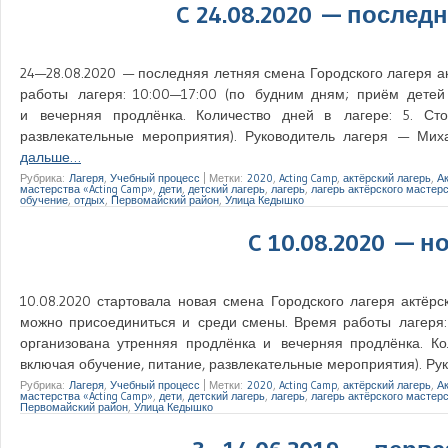
C 24.08.2020 — последн
24—28.08.2020 — последняя летняя смена Городского лагеря ак
работы лагеря: 10:00—17:00 (по будним дням; приём детей 
и вечерняя продлёнка. Количество дней в лагере: 5. Сто
развлекательные мероприятия). Руководитель лагеря — Мих
дальше…
Рубрика:
Лагеря
,
Учебный процесс
|
Метки:
2020
,
Acting Camp
,
актёрский лагерь
,
А
мастерства «Acting Camp»
,
дети
,
детский лагерь
,
лагерь
,
лагерь актёрского мастер
обучение
,
отдых
,
Первомайский район
,
Улица Кедышко
C 10.08.2020 — н
10.08.2020 стартовала новая смена Городского лагеря актёрс
можно присоединиться и среди смены. Время работы лагеря:
организована утренняя продлёнка и вечерняя продлёнка. Ко
включая обучение, питание, развлекательные мероприятия). Р
Рубрика:
Лагеря
,
Учебный процесс
|
Метки:
2020
,
Acting Camp
,
актёрский лагерь
,
А
мастерства «Acting Camp»
,
дети
,
детский лагерь
,
лагерь
,
лагерь актёрского мастер
Первомайский район
,
Улица Кедышко