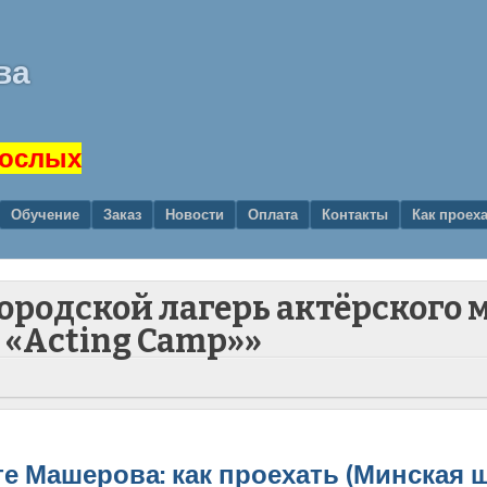
ва
рослых
Обучение
Заказ
Новости
Оплата
Контакты
Как проех
городской лагерь актёрского 
«Acting Camp»»
е Машерова: как проехать (Минская 