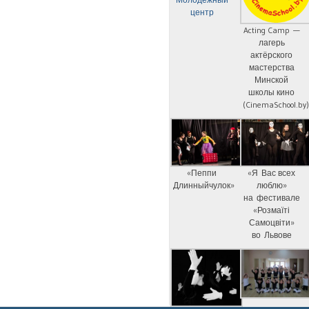
центр
Acting Camp —
лагерь
актёрского
мастерства
Минской
школы кино
(CinemaSchool.by
«Пеппи
«Я Вас всех
Длинныйчулок»
люблю»
на фестивале
«Розмаїті
Самоцвіти»
во Львове