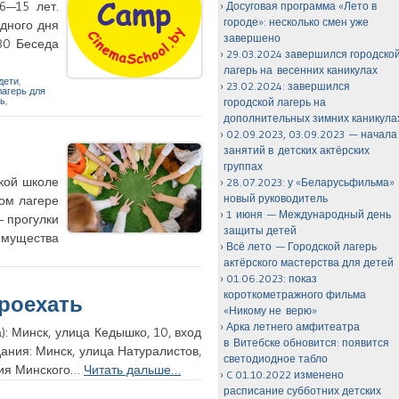
6—15 лет.
Досуговая программа «Лето в
городе»: несколько смен уже
дного дня
завершено
030 Беседа
29.03.2024 завершился городско
лагерь на весенних каникулах
дети
,
23.02.2024: завершился
лагерь для
рь
,
городской лагерь на
дополнительных зимних каникула
02.09.2023, 03.09.2023 — начала
занятий в детских актёрских
группах
ской школе
28.07.2023: у «Беларусьфильма»
новый руководитель
ном лагере
1 июня — Международный день
— прогулки
защиты детей
еимущества
Всё лето — Городской лагерь
актёрского мастерства для детей
01.06.2023: показ
короткометражного фильма
проехать
«Никому не верю»
Арка летнего амфитеатра
: Минск, улица Кедышко, 10, вход
в Витебске обновится: появится
дания: Минск, улица Натуралистов,
светодиодное табло
ния Минского…
Читать дальше…
C 01.10.2022 изменено
расписание субботних детских