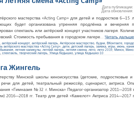
я летняя смена «Acting Camp»
Дата публикации
Дата обновления
ктёрского мастерства «Acting Camp» для детей и подростков 6—15 
ющих будет организована утренняя продлёнка и вечерняя п
ован спектакль или актёрский концерт участников лагеря. Колич
евский. Стоимость пребывания в городском лагере…
Читать дальш
,
актёрский концерт
,
актёрский лагерь
,
Актёрское мастерство
,
будни
,
ВКонтакте
,
городс
рь актёрского мастерства «Acting Camp»
,
дети
,
детский лагерь
,
заявка
,
игры
,
июнь
,
кани
ебывания
,
летние каникулы
,
летний лагерь
,
летняя смена
,
лето
,
лето 2019
,
Минск
,
Минс
а
,
спектакль
,
творческий лагерь
,
Улица Кедышко
,
улица Кедышко-10
га Жингель
ерству Минской школы киноискусства (детские, подростковые и
 речи для детей, театральный режиссёр, сценарист, актриса. О
ния «Гимназия № 32 г. Минска» Педагог-организатор 2011—2018 г
и) 2016—2018 гг. Театр для детей «Камелот» Актриса 2014—2017 г