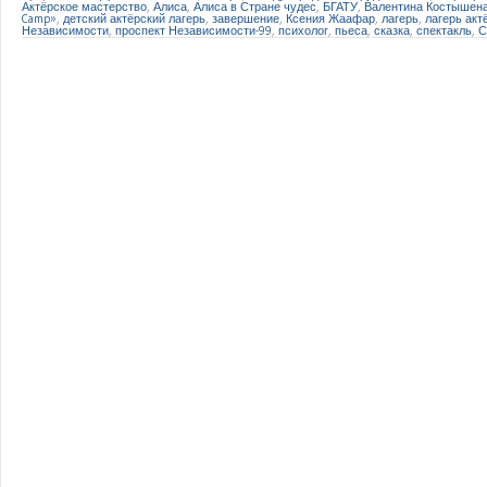
Актёрское мастерство
,
Алиса
,
Алиса в Стране чудес
,
БГАТУ
,
Валентина Костышен
Camp»
,
детский актёрский лагерь
,
завершение
,
Ксения Жаафар
,
лагерь
,
лагерь акт
Независимости
,
проспект Независимости-99
,
психолог
,
пьеса
,
сказка
,
спектакль
,
С