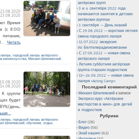
актёрских групп
3 и 4 сентября 2022 года
:
23.08.2020
начинаются занятия в детских
:
23.08.2020
актёрских группах
лет. Время
1 сентября — День знаний
 (с 8:00)
С 29.08.2022 — короткая летняя
 питание,
смена городского лагеря
43…
Читать
11.07.2022: экскурсия
по Белтелерадиокомпании
С 27.06.2022 — новая смена
 лагерь
,
городской лагерь актёрского
актёрского лагеря
а киноискусства
,
Михаил Шпилевский
,
Летняя субботняя актёрская
группа старших подростков
13—24.06.2022 — новая смена
лагеря «Acting Camp»
10.08.2020
:
14.08.2020
Последний комментарий
. К группе
Михаил Шпилевский
к записи
Экспресс-курс «Актёрское
щих будет
мастерство в кино» для детей
BYN/день;
и подростков
льше…
Рубрики
 лагерь
,
городской лагерь актёрского
Блог
(28)
ил Шпилевский
,
обучение
,
отдых
,
Видео
(56)
Знай наших!
(62)
Интервью
(11)