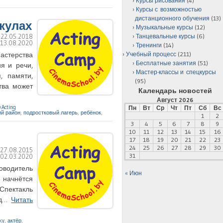
Курсы рисования
(4)
Курсы с возможностью
дистанционного обучения
(13)
икулах
Музыкальные курсы
(12)
Танцевальные курсы
(6)
:
22.05.2018
:
13.08.2020
Тренинги
(14)
Учебный процесс
(211)
мастерства
Бесплатные занятия
(51)
ия и речи,
Мастер-классы и спецкурсы
, памяти,
(95)
тва может
Календарь новостей
Август 2026
Acting
Пн
Вт
Ср
Чт
Пт
Сб
Вс
й район
,
подростковый лагерь
,
ребёнок
,
1
2
3
4
5
6
7
8
9
10
11
12
13
14
15
16
17
18
19
20
21
22
23
24
25
26
27
28
29
30
:
27.08.2015
31
:
02.03.2020
ководитель
« Июн
 начнётся
Спектакль
ход…
Читать
ky
,
актёр
,