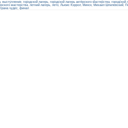
а
,
выступление
,
городской лагерь
,
городской лагерь актёрского мастерства
,
городской 
ёрского мастерства
,
летний лагерь
,
лето
,
Льюис Кэррол
,
Минск
,
Михаил Шпилевский
,
П
трана чудес
,
финал