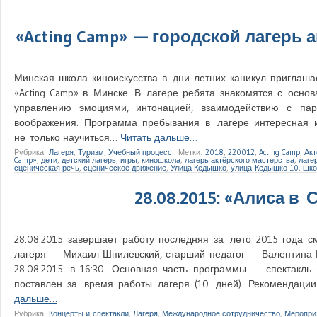
«Acting Camp» — городской лагерь 
Минская школа киноискусства в дни летних каникул приглашае
«Acting Camp» в Минске. В лагере ребята знакомятся с основ
управлению эмоциями, интонацией, взаимодействию с пар
воображения. Программа пребывания в лагере интересная 
не только научиться…
Читать дальше…
Рубрика:
Лагеря
,
Туризм
,
Учебный процесс
|
Метки:
2018
,
220012
,
Acting Camp
,
Акт
Camp»
,
дети
,
детский лагерь
,
игры
,
киношкола
,
лагерь актёрского мастерства
,
лаге
сценическая речь
,
сценическое движение
,
Улица Кедышко
,
улица Кедышко-10
,
шко
28.08.2015: «Алиса в 
28.08.2015 завершает работу последняя за лето 2015 года см
лагеря — Михаил Шпилевский, старший педагог — Валентина 
28.08.2015 в 16:30. Основная часть программы — спектакль
поставлен за время работы лагеря (10 дней). Рекомендации 
дальше…
Рубрика:
Концерты и спектакли
,
Лагеря
,
Международное сотрудничество
,
Меропри