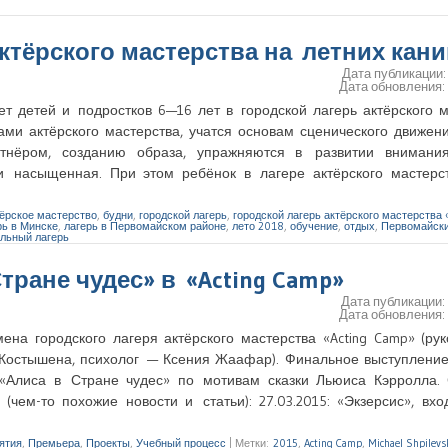
актёрского мастерства на летних кан
Дата публикации
Дата обновления
т детей и подростков 6—16 лет в городской лагерь актёрского 
ами актёрского мастерства, учатся основам сценического движен
тнёром, созданию образа, упражняются в развитии внимания
и насыщенная. При этом ребёнок в лагере актёрского мастерс
ёрское мастерство
,
будни
,
городской лагерь
,
городской лагерь актёрского мастерства «
рь в Минске
,
лагерь в Первомайском районе
,
лето 2018
,
обучение
,
отдых
,
Первомайски
льный лагерь
Стране чудес» в «Acting Camp»
Дата публикации
Дата обновления
ена городского лагеря актёрского мастерства «Acting Camp» (ру
Костышена, психолог — Ксения Жаафар). Финальное выступление
 «Алиса в Стране чудес» по мотивам сказки Льюиса Кэрролла. 
(чем-то похожие новости и статьи): 27.03.2015: «Экзерсис», в
ятия
,
Премьера
,
Проекты
,
Учебный процесс
|
Метки:
2015
,
Acting Camp
,
Michael Shpilevs