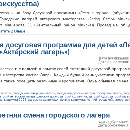
оискусства)
ства и на базу Досуговой программы «Лето в городе» (обучени
 Городских лагерей актёрского мастерства «Acting Camp» Минс
ект Машерова, 11 (Центральный район Минска)). Проезд на общ
итать дальше…
ая досуговая программа для детей «Л
 «Актёрский лагерь»)
Дата публикации:
Дата обновления:
весело и с пользой в рамках своей ежегодной досуговой програм
 мастерства «Acting Camp». Каждый будний день участники прогр
, а также посещать различные мероприятия. Одна обычная смена
стерство
,
городской актёрский лагерь
,
городской детский лагерь
,
городской лагерь
,
гор
етский актёрский лагерь
,
детский досуг
,
детский коллектив
,
детский курс
,
детский лаге
де
,
каникулы-2026
,
лагерь на каникулах
,
летние каникулы
,
летний городской лагерь
,
лет
 летняя смена городского лагеря
Дата публикации
Дата обновления