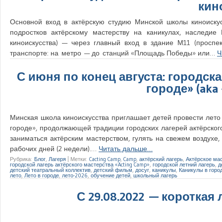
кин
Основной вход в актёрскую студию Минской школы киноискус
подростков актёрскому мастерству на каникулах, наследие
киноискусства) — через главный вход в здание М11 (просп
транспорте: на метро — до станций «Площадь Победы» или…
Ч
С июня по конец августа: городск
городе» (aka
Минская школа киноискусства приглашает детей провести лето 
городе», продолжающей традиции городских лагерей актёрского
заниматься актёрским мастерством, гулять на свежем воздухе
рабочих дней (2 недели).…
Читать дальше…
Рубрика:
Блог
,
Лагеря
|
Метки:
Cacting Camp
,
Camp
,
актёрский лагерь
,
Актёрское ма
городской лагерь актёрского мастерства «Acting Camp»
,
городской летний лагерь
,
д
детский театральный коллектив
,
детский фильм
,
досуг
,
каникулы
,
Каникулы в горо
лето
,
Лето в городе
,
лето-2026
,
обучение детей
,
школьный лагерь
С 29.08.2022 — короткая