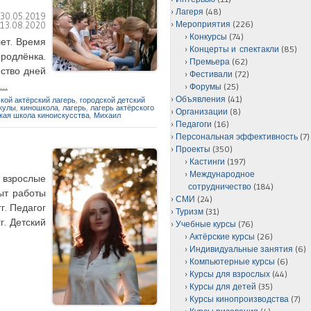
Лагеря
(48)
:
30.05.2019
Мероприятия
(226)
:
13.08.2020
Конкурсы
(74)
лет. Время
Концерты и спектакли
(85)
родлёнка.
Премьера
(62)
ество дней
Фестивали
(72)
е…
Форумы
(25)
Объявления
(41)
кой актёрский лагерь
,
городской детский
кулы
,
киношкола
,
лагерь
,
лагерь актёрского
Организации
(8)
кая школа киноискусства
,
Михаил
Педагоги
(16)
Персональная эффективность
(7)
Проекты
(350)
Кастинги
(197)
Международное
 взрослые
сотрудничество
(184)
пыт работы
СМИ
(24)
г. Педагог
Туризм
(31)
г. Детский
Учебные курсы
(76)
Актёрские курсы
(26)
Индивидуальные занятия
(6)
Компьютерные курсы
(6)
Курсы для взрослых
(44)
Курсы для детей
(35)
Курсы кинопроизводства
(7)