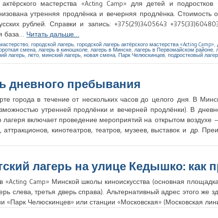
актёрского мастерства «Acting Camp» для детей и подростков 
изована утренняя продлёнка и вечерняя продлёнка. Стоимость о
сских рублей. Справки и запись: +375(29)3405643 +375(33)6048
ая база…
Читать дальше…
 мастерство
,
городской лагерь
,
городской лагерь актёрского мастерства «Acting Camp»
,
ороткая смена
,
лагерь в киношколе
,
лагерь в Минске
,
лагерь в Первомайском районе
,
ний лагерь
,
лето
,
минский лагерь
,
новая смена
,
Парк Челюскинцев
,
подростковый лаге
рь дневного пребывания
рте города в течение от нескольких часов до целого дня. В Мин
возможностью утренней продлёнки и вечерней продлёнки). В днев
 лагеря включает проведение мероприятий на открытом воздухе 
 аттракционов, кинотеатров, театров, музеев, выставок и др. Пр
тский лагерь на улице Кедышко: как 
в «Acting Camp» Минской школы киноискусства (основная площадка)
ерь слева, третья дверь справа). Альтернативный адрес этого же з
ии «Парк Челюскинцев» или станции «Московская» (Московская ли