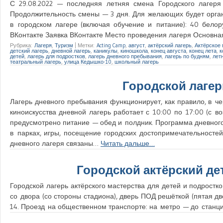
С 29.08.2022 — последняя летняя смена Городского лагеря 
Продолжительность смены — 3 дня. Для желающих будет орган
в городском лагере (включая обучение и питание): 40 белору
ВКонтакте Заявка ВКонтакте Место проведения лагеря Основн
Рубрика:
Лагеря
,
Туризм
|
Метки:
Acting Camp
,
август
,
актёрский лагерь
,
Актёрское
детский лагерь
,
дневной лагерь
,
каникулы
,
киношкола
,
конец августа
,
конец лета
,
к
детей
,
лагерь для подростков
,
лагерь дневного пребывания
,
лагерь по будням
,
лет
театральный лагерь
,
улица Кедышко-10
,
школьный лагерь
Городской лаге
Лагерь дневного пребывания функционирует, как правило, в че
киноискусства дневной лагерь работает с 10:00 по 17:00 (с 
предусмотрено питание — обед и полдник. Программа дневного
в парках, игры, посещение городских достопримечательностей,
дневного лагеря связаны…
Читать дальше…
Городской актёрский де
Городской лагерь актёрского мастерства для детей и подростко
со двора (со стороны стадиона), дверь ПОД решёткой (пятая дв
14. Проезд на общественном транспорте: на метро — до станц