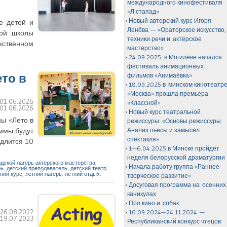
международного кинофестиваля
«Лiстапад»
Новый авторский курс Игоря
е детей и
Ленёва — «Ораторское искусство,
кой школы
техники речи и актёрское
ественном
мастерство»
24.09.2025: в Могилёве начался
фестиваль анимационных
ето в
фильмов «Анимаёвка»
18.09.2025 в минском кинотеатр
«Москва» прошла премьера
01.06.2026
«Классной»
01.06.2026
Новый курс театральной
мы «Лето в
режиссуры: «Основы режиссуры.
аммы будут
Анализ пьесы и замысел
спектакля»
 длится 10
1—6.04.2025 в Минске пройдёт
неделя белорусской драматургии
одской лагерь актёрского мастерства
,
Начала работу группа «Раннее
рь
,
детский преподаватель
,
детский театр
,
ний курс
,
летний лагерь
,
летний отдых
,
творческое развитие»
Досуговая программа на осенних
каникулах
Про кино и собак
:
26.08.2022
16.09.2024—24.11.2024 —
:
19.07.2023
Республиканский конкурс чтецов