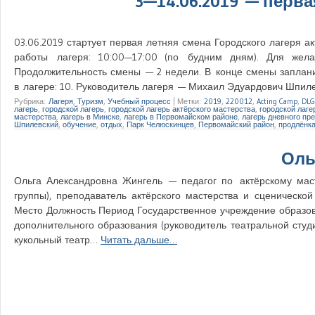
3—14.06.2019 — перва
03.06.2019 стартует первая летняя смена Городского лагеря а
работы лагеря: 10:00—17:00 (по будним дням). Для жела
Продолжительность смены — 2 недели. В конце смены запланир
в лагере: 10. Руководитель лагеря — Михаил Эдуардович Шпил
Рубрика:
Лагеря
,
Туризм
,
Учебный процесс
|
Метки:
2019
,
220012
,
Acting Camp
,
DLG
лагерь
,
городской лагерь
,
городской лагерь актёрского мастерства
,
городской лаге
мастерства
,
лагерь в Минске
,
лагерь в Первомайском районе
,
лагерь дневного пр
Шпилевский
,
обучение
,
отдых
,
Парк Челюскинцев
,
Первомайский район
,
продлёнк
Оль
Ольга Александровна Жингель — педагог по актёрскому маст
группы), преподаватель актёрского мастерства и сценической
Место Должность Период Государственное учреждение образова
дополнительного образования (руководитель театральной студи
кукольный театр…
Читать дальше…