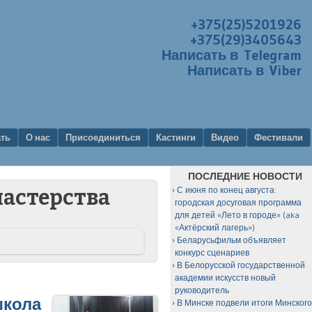
+375(25)5201926
+375(29)3405643
Написать в Telegram
Написать в Viber
ать
О нас
Присоединиться
Кастинги
Видео
Фестивали
ПОСЛЕДНИЕ НОВОСТИ
С июня по конец августа:
мастерства
городская досуговая программа
для детей «Лето в городе» (aka
«Актёрский лагерь»)
Беларусьфильм объявляет
конкурс сценариев
В Белорусской государственной
академии искусств новый
руководитель
школа
В Минске подвели итоги Минског