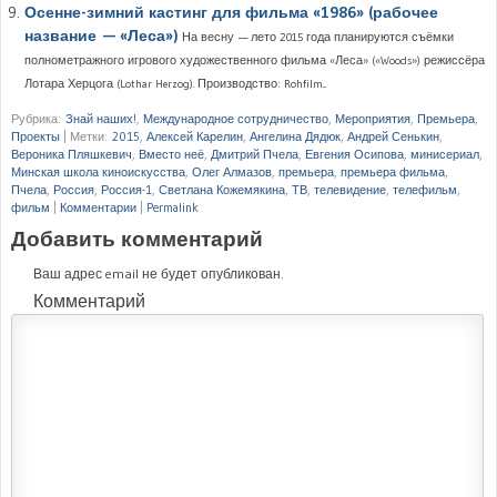
Осенне-зимний кастинг для фильма «1986» (рабочее
название — «Леса»)
На весну — лето 2015 года планируются съёмки
полнометражного игрового художественного фильма «Леса» («Woods») режиссёра
Лотара Херцога (Lothar Herzog). Производство: Rohfilm...
Рубрика:
Знай наших!
,
Международное сотрудничество
,
Мероприятия
,
Премьера
,
Проекты
|
Метки:
2015
,
Алексей Карелин
,
Ангелина Дядюк
,
Андрей Сенькин
,
Вероника Пляшкевич
,
Вместо неё
,
Дмитрий Пчела
,
Евгения Осипова
,
минисериал
,
Минская школа киноискусства
,
Олег Алмазов
,
премьера
,
премьера фильма
,
Пчела
,
Россия
,
Россия-1
,
Светлана Кожемякина
,
ТВ
,
телевидение
,
телефильм
,
фильм
|
Комментарии
|
Permalink
Добавить комментарий
Ваш адрес email не будет опубликован.
Комментарий