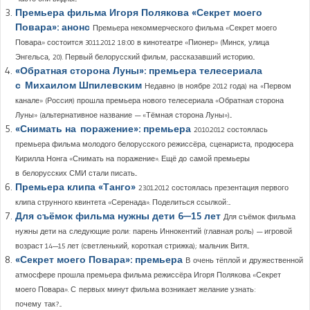
Премьера фильма Игоря Полякова «Секрет моего
Повара»: анонс
Премьера некоммерческого фильма «Секрет моего
Повара» состоится 30.11.2012 18:00 в кинотеатре «Пионер» (Минск, улица
Энгельса, 20). Первый белорусский фильм, рассказавший историю...
«Обратная сторона Луны»: премьера телесериала
с Михаилом Шпилевским
Недавно (в ноябре 2012 года) на «Первом
канале» (Россия) прошла премьера нового телесериала «Обратная сторона
Луны» (альтернативное название — «Тёмная сторона Луны»)...
«Снимать на поражение»: премьера
20.10.2012 состоялась
премьера фильма молодого белорусского режиссёра, сценариста, продюсера
Кирилла Нонга «Снимать на поражение». Ещё до самой премьеры
в белорусских СМИ стали писать...
Премьера клипа «Танго»
23.01.2012 состоялась презентация первого
клипа струнного квинтета «Серенада». Поделиться ссылкой:...
Для съёмок фильма нужны дети 6—15 лет
Для съёмок фильма
нужны дети на следующие роли: парень Иннокентий (главная роль) — игровой
возраст 14—15 лет (светленький, короткая стрижка); мальчик Витя...
«Секрет моего Повара»: премьера
В очень тёплой и дружественной
атмосфере прошла премьера фильма режиссёра Игоря Полякова «Секрет
моего Повара». С первых минут фильма возникает желание узнать:
почему так?...