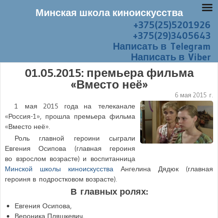
Минская школа киноискусства
+375(25)5201926
Перейти к содержанию
Меню
+375(29)3405643
Написать в Telegram
Написать в Viber
01.05.2015: премьера фильма
«Вместо неё»
6 мая 2015 г.
1 мая 2015 года
на телеканале
«Россия-1», прошла премьера фильма
«Вместо неё».
Роль главной героини сыграли
Евгения Осипова (главная героиня
во взрослом возрасте) и воспитанница
Минской школы киноискусства
Ангелина Дядюк (главная
героиня в подростковом возрасте).
В главных ролях:
Евгения Осипова,
Вероника Пляшкевич,