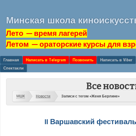
Минская школа киноискусст
Лето
— время лагерей
Летом
— ораторские курсы для вз
Перейти к содержанию
Главная
Написать в Telegram
Позвонить
Написать в Viber
Меню
Спектакли
Все новост
МШК
Новости
Записи с тегом «Женя Берлине»
II Варшавский фестиваль