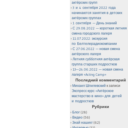
актёрских групп
3 и 4 сентября 2022 года
начинаются занятия в детских
актёрских группах
1 сентября — День знаний
С 29.08.2022 — короткая летняя
смена городского лагеря
11.07.2022: экскурсия
по Белтелерадиокомпании
С 27.06.2022 — новая смена
актёрского лагеря
Летняя субботняя актёрская
группа старших подростков
13—24.06.2022 — новая смена
лагеря «Acting Camp»
Последний комментарий
Михаил Шпилевский
к записи
Экспресс-курс «Актёрское
мастерство в кино» для детей
и подростков
Рубрики
Блог
(28)
Видео
(56)
Знай наших!
(62)
Интервью
(11)