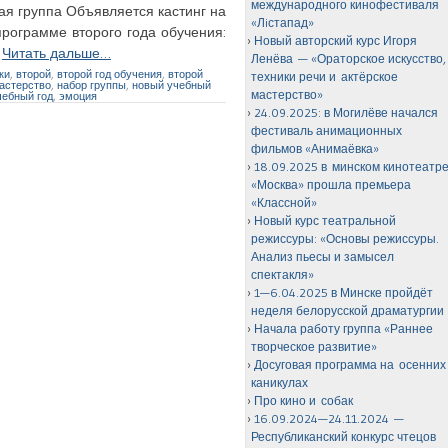
международного кинофестиваля
ая группа Объявляется кастинг на
«Лiстапад»
программе второго года обучения:
Новый авторский курс Игоря
…
Читать дальше…
Ленёва — «Ораторское искусство,
ки
,
второй
,
второй год обучения
,
второй
техники речи и актёрское
астерство
,
набор группы
,
новый учебный
мастерство»
чебный год
,
эмоция
24.09.2025: в Могилёве начался
фестиваль анимационных
фильмов «Анимаёвка»
18.09.2025 в минском кинотеатр
«Москва» прошла премьера
«Классной»
Новый курс театральной
режиссуры: «Основы режиссуры.
Анализ пьесы и замысел
спектакля»
1—6.04.2025 в Минске пройдёт
неделя белорусской драматургии
Начала работу группа «Раннее
творческое развитие»
Досуговая программа на осенних
каникулах
Про кино и собак
16.09.2024—24.11.2024 —
Республиканский конкурс чтецов