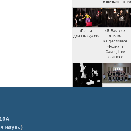
(CinemaSchool.by
«Пеппи
«Я Вас всех
Длинныйчулок»
люблю»
на фестивале
«Розмаїті
Самоцвіти»
во Львове
10А
я наук»
)