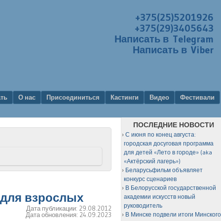
+375(25)5201926
+375(29)3405643
Написать в Telegram
Написать в Viber
ать
О нас
Присоединиться
Кастинги
Видео
Фестивали
ПОСЛЕДНИЕ НОВОСТИ
С июня по конец августа:
городская досуговая программа
для детей «Лето в городе» (aka
«Актёрский лагерь»)
Беларусьфильм объявляет
конкурс сценариев
В Белорусской государственной
 для взрослых
академии искусств новый
руководитель
Дата публикации:
29.08.2012
Дата обновления:
24.09.2023
В Минске подвели итоги Минског