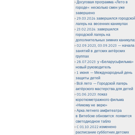
Досуговая программа «Лето в
городе»: несколько смен уже
завершено
29.03.2024 завершился городско
лагерь на весенних каникулах
23.02.2024: завершился
городской лагерь на
дополнительных зимних каникула
02.09.2023, 03.09.2023 — начала
занятий в детских актёрских
группах
28.07.2023: у «Беларусьфильма»
новый руководитель
1 июня — Международный день
защиты детей
Всё лето — Городской лагерь
актёрского мастерства для детей
01.06.2023: показ
короткометражного фильма
«Никому не верю»
Арка летнего амфитеатра
в Витебске обновится: появится
светодиодное табло
C 01.10.2022 изменено
расписание субботних детских