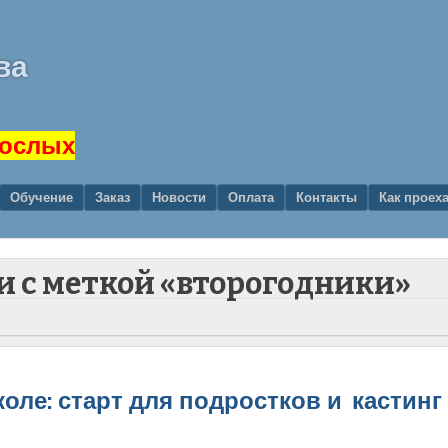
ва
рослых
Обучение
Заказ
Новости
Оплата
Контакты
Как проех
и с меткой «второгодники»
оле: старт для подростков и кастинг