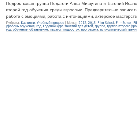
Подростковая группа Педагоги Анна Мишутина и Евгений Исачен
второй год обучения среди взрослых. Предварительно записать
работа с эмоциями, работа с интонациями, актёрское мастерство
Рубрика:
Кастинги
,
Учебный процесс
|
Метки:
2012
,
2013
,
Film School
,
FilmSchool
,
Fi
уровень обучения
,
год
,
Годовой курс занятий для детей
,
группа
,
группа второго ур
год
,
обучение
,
объявление
,
педагог
,
подросток
,
программа
,
психологический трени