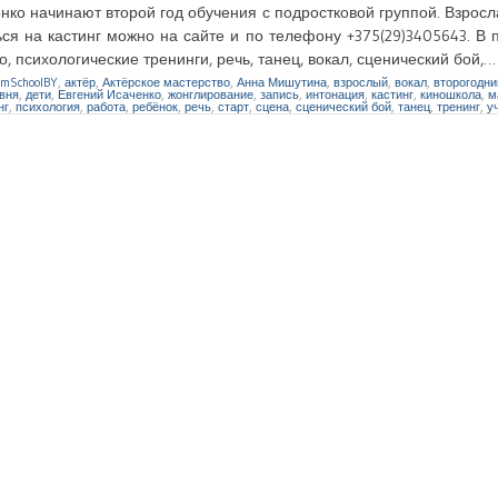
ко начинают второй год обучения с подростковой группой. Взросл
ся на кастинг можно на сайте и по телефону +375(29)3405643. В 
, психологические тренинги, речь, танец, вокал, сценический бой,
lmSchoolBY
,
актёр
,
Актёрское мастерство
,
Анна Мишутина
,
взрослый
,
вокал
,
второгодни
овня
,
дети
,
Евгений Исаченко
,
жонглирование
,
запись
,
интонация
,
кастинг
,
киношкола
,
м
нг
,
психология
,
работа
,
ребёнок
,
речь
,
старт
,
сцена
,
сценический бой
,
танец
,
тренинг
,
у