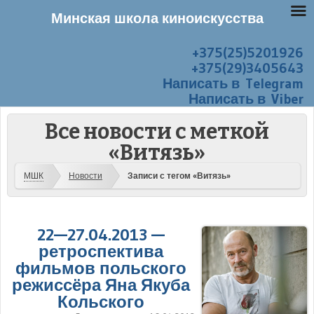
Минская школа киноискусства
+375(25)5201926
Перейти к содержанию
Меню
+375(29)3405643
Написать в Telegram
Написать в Viber
Все новости с меткой
«Витязь»
МШК
Новости
Записи с тегом «Витязь»
22—27.04.2013 —
ретроспектива
фильмов польского
режиссёра Яна Якуба
Кольского