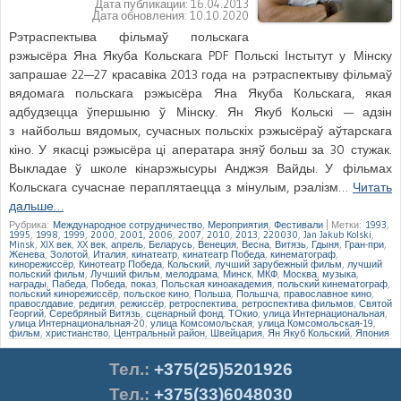
Дата публикации:
16.04.2013
Дата обновления:
10.10.2020
Рэтраспектыва фільмаў польскага
рэжысёра Яна Якуба Кольскага PDF Польскі Інстытут у Мінску
запрашае 22—27 красавіка 2013 года на рэтраспектыву фільмаў
вядомага польскага рэжысёра Яна Якуба Кольскага, якая
адбудзецца ўпершыню ў Мінску. Ян Якуб Кольскі — адзін
з найбольш вядомых, сучасных польскіх рэжысёраў аўтарскага
кіно. У якасці рэжысёра ці аператара зняў больш за 30 стужак.
Выкладае ў школе кінарэжысуры Анджэя Вайды. У фільмах
Кольскага сучаснае пераплятаецца з мінулым, рэалізм…
Читать
дальше…
Рубрика:
Международное сотрудничество
,
Мероприятия
,
Фестивали
|
Метки:
1993
,
1995
,
1998
,
1999
,
2000
,
2001
,
2006
,
2007
,
2010
,
2013
,
220030
,
Jan Jakub Kolski
,
Minsk
,
XIX век
,
XX век
,
апрель
,
Беларусь
,
Венеция
,
Весна
,
Витязь
,
Гдыня
,
Гран-при
,
Женева
,
Золотой
,
Италия
,
кинатеатр
,
кинатеатр Победа
,
кинематограф
,
кинорежиссёр
,
Кинотеатр Победа
,
Кольский
,
лучший зарубежный фильм
,
лучший
польский фильм
,
Лучший фильм
,
мелодрама
,
Минск
,
МКФ
,
Москва
,
музыка
,
награды
,
Пабеда
,
Победа
,
показ
,
Польская киноакадемия
,
польский кинематограф
,
польский кинорежиссёр
,
польское кино
,
Польша
,
Польшча
,
православное кино
,
правослдавие
,
редигия
,
режиссёр
,
ретроспектива
,
ретроспектива фильмов
,
Святой
Георгий
,
Серебряный Витязь
,
сценарный фонд
,
ТОкио
,
улица Интернациональная
,
улица Интернациональная-20
,
улица Комсомольская
,
улица Комсомольская-19
,
фильм
,
христианство
,
Центральный район
,
Швейцария
,
Ян Якуб Кольский
,
Япония
Тел.
:
+375(25)5201926
Тел.:
+375(33)6048030