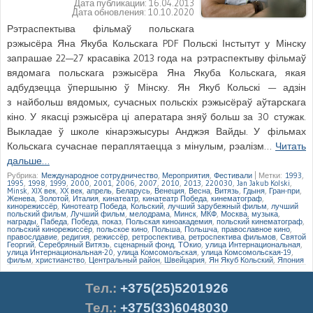
Дата публикации:
16.04.2013
Дата обновления:
10.10.2020
Рэтраспектыва фільмаў польскага
рэжысёра Яна Якуба Кольскага PDF Польскі Інстытут у Мінску
запрашае 22—27 красавіка 2013 года на рэтраспектыву фільмаў
вядомага польскага рэжысёра Яна Якуба Кольскага, якая
адбудзецца ўпершыню ў Мінску. Ян Якуб Кольскі — адзін
з найбольш вядомых, сучасных польскіх рэжысёраў аўтарскага
кіно. У якасці рэжысёра ці аператара зняў больш за 30 стужак.
Выкладае ў школе кінарэжысуры Анджэя Вайды. У фільмах
Кольскага сучаснае пераплятаецца з мінулым, рэалізм…
Читать
дальше…
Рубрика:
Международное сотрудничество
,
Мероприятия
,
Фестивали
|
Метки:
1993
,
1995
,
1998
,
1999
,
2000
,
2001
,
2006
,
2007
,
2010
,
2013
,
220030
,
Jan Jakub Kolski
,
Minsk
,
XIX век
,
XX век
,
апрель
,
Беларусь
,
Венеция
,
Весна
,
Витязь
,
Гдыня
,
Гран-при
,
Женева
,
Золотой
,
Италия
,
кинатеатр
,
кинатеатр Победа
,
кинематограф
,
кинорежиссёр
,
Кинотеатр Победа
,
Кольский
,
лучший зарубежный фильм
,
лучший
польский фильм
,
Лучший фильм
,
мелодрама
,
Минск
,
МКФ
,
Москва
,
музыка
,
награды
,
Пабеда
,
Победа
,
показ
,
Польская киноакадемия
,
польский кинематограф
,
польский кинорежиссёр
,
польское кино
,
Польша
,
Польшча
,
православное кино
,
правослдавие
,
редигия
,
режиссёр
,
ретроспектива
,
ретроспектива фильмов
,
Святой
Георгий
,
Серебряный Витязь
,
сценарный фонд
,
ТОкио
,
улица Интернациональная
,
улица Интернациональная-20
,
улица Комсомольская
,
улица Комсомольская-19
,
фильм
,
христианство
,
Центральный район
,
Швейцария
,
Ян Якуб Кольский
,
Япония
Тел.
:
+375(25)5201926
Тел.:
+375(33)6048030