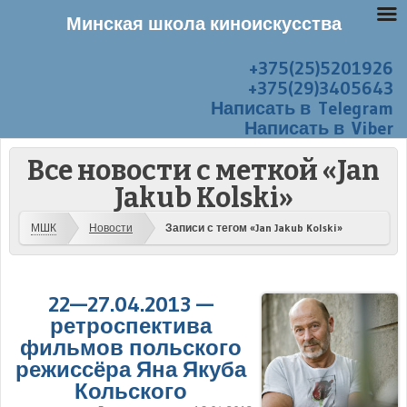
Минская школа киноискусства
+375(25)5201926
Перейти к содержанию
Меню
+375(29)3405643
Написать в Telegram
Написать в Viber
Все новости с меткой «Jan
Jakub Kolski»
МШК
Новости
Записи с тегом «Jan Jakub Kolski»
22—27.04.2013 —
ретроспектива
фильмов польского
режиссёра Яна Якуба
Кольского