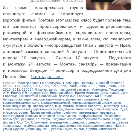
Дата обновления:
06.10.2020
За время мастер-класса группа
организует, снимет и смонтирует
короткий фильм. Поэтому этот мастер-класс будет полезен тем,
кто занимается продюсированием и администрированием,
режиссурой и фильммейкингом, сценаристам, операторам,
монтажёрам и видеодизайнерам, а также всем, кто планирует
окунуться в область кинопроизводства! План 3 августа — Идея,
авторский замысел, сценарий. 5 августа — Подготовительный
период. 10 августа — Съёмки. 17 августа — Подготовка
к монтажу. 24 августа — Монтаж. сентябрь — презентация
и премьера Ведущий — режиссёр и видеодизайнер Дмитрий
Понтелейко…
Читать дальше…
Рубрика:
Мастер-классы и спецкурсы
,
Премьера
,
Проекты
,
Учебный процесс
|
Метки:
1 сентября
,
1993
,
1995
,
1997
,
1998
,
2000
,
2004
,
2005
,
2006
,
2008
,
2009
,
2010
,
2011
,
220034
,
8 канал
,
август
,
авторский замысел
,
Александр Тиханович
,
АТН
,
БелМузТВ
,
видеодизайн
,
Видеодизайнер
,
Время местное
,
День знаний
,
Дети
Евровидения
,
Дмитрий Понтелейко
,
Доктор икс
,
Евроньюс
,
ЗАО
,
Земля
белорусская
,
идея
,
информационно-аналитическая программа
,
клип
,
короткометражное кино
,
короткометражный
,
короткометражный фильм
,
лето
,
масс-медиа-центр
,
мастер-класс
,
мир
,
монтаж
,
монтаж новостей
,
монтажёр
,
МТV
,
Национальная государственная телерадиокомпания Республики Беларусь
,
ОДО
,
оператор
,
осень
,
Партизанский район
,
плей-лист
,
презентация
,
премьера
,
производство рекламных роликов
,
промо-акции
,
профиАртвидео
,
Реактивная
восьмёрка
,
реклама
,
сентябрь
,
Создание короткометражного фильма
,
создание
фильма
,
СолТЭК
,
Столичное телевидение
,
сценарий
,
сценарист
,
съёмка
,
съёмка
телепередач
,
съёмка фильма
,
телерадиокомпания
,
телерадиокомпания «Мир»
,
улица Фрунзе
,
улица Фрунзе-5
,
учебный курс
,
фильм
,
Ядвига Поплавская