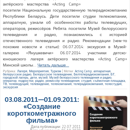
актёрского мастерства «Acting Camp»
посетили Национальную государственную телерадиокомпанию
Республики Беларусь. Дети посетили студии телекомпании,
аппаратную, узнали об особенностях работы телеведущих,
операторов, режиссёров. Ребята посетили Музей белорусского
телевидения и радио, познакомились с историей
отечественного телевидения и радио. Рекомендации (чем-то
похожие новости и статьи): 06.07.2014: экскурсия в Музей-
галерею «Янушкевичи» 06.07.2014 участники детско-
юношеского лагеря актёрского мастерства «Acting Camp»
Минской школы…
Читать дальше…
Рубрика:
Лагеря
,
Мероприятия
,
Туризм
|
Метки:
Acting Camp
,
аппаратная
,
белорусское радио
,
Белорусское телевидение
,
Белтелерадиокомпания
,
БТ
,
городской лагерь
,
дети
,
музей
,
Музей белорусского телевидения и радио
,
оператор
,
подростки
,
радио
,
режиссёр телевидения
,
студия
,
съёмочная площадка
,
ТВ
,
телеведущий
,
телевидение
,
телекомпания
,
телерадиокомпания
,
телестудия
,
экскурсия
03.08.2011—01.09.2011:
«Создание
короткометражного
фильма»
Дата публикации:
22.07.2011