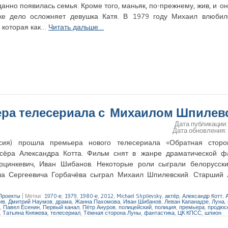
нно появилась семья. Кроме того, маньяк, по-прежнему, жив, и о
же дело осложняет девушка Катя. В 1979 году Михаил влюбил
, которая как…
Читать дальше…
ера телесериала с Михаилом Шпилев
Дата публикации
Дата обновления
сия) прошла премьера нового телесериала «Обратная стор
сёра Александра Котта. Фильм снят в жанре драматической фа
рцинкевич, Иван Шибанов. Некоторые роли сыграли белорусски
ила Сергеевича Горбачёва сыграл Михаил Шпилевский. Старший 
Проекты
|
Метки:
1970-е
,
1979
,
1980-е
,
2012
,
Michael Shpilevsky
,
актёр
,
Александр Котт
,
ив
,
Дмитрий Наумов
,
драма
,
Жанна Пахомова
,
Иван Шибанов
,
Леван Капанадзе
,
Луна
,
,
Павел Есенин
,
Первый канал
,
Пётр Ануров
,
полицейский
,
полиция
,
премьера
,
продюс
,
Татьяна Княжева
,
телесериал
,
Тёмная сторона Луны
,
фантастика
,
ЦК КПСС
,
шпион