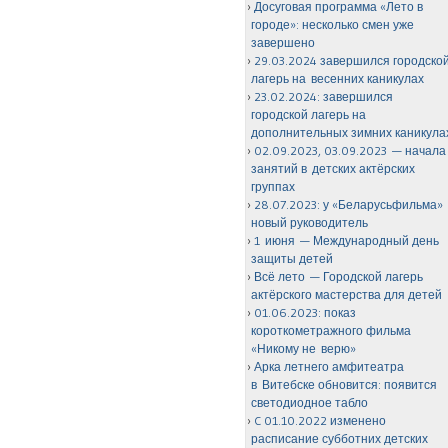
Досуговая программа «Лето в
городе»: несколько смен уже
завершено
29.03.2024 завершился городско
лагерь на весенних каникулах
23.02.2024: завершился
городской лагерь на
дополнительных зимних каникула
02.09.2023, 03.09.2023 — начала
занятий в детских актёрских
группах
28.07.2023: у «Беларусьфильма»
новый руководитель
1 июня — Международный день
защиты детей
Всё лето — Городской лагерь
актёрского мастерства для детей
01.06.2023: показ
короткометражного фильма
«Никому не верю»
Арка летнего амфитеатра
в Витебске обновится: появится
светодиодное табло
C 01.10.2022 изменено
расписание субботних детских