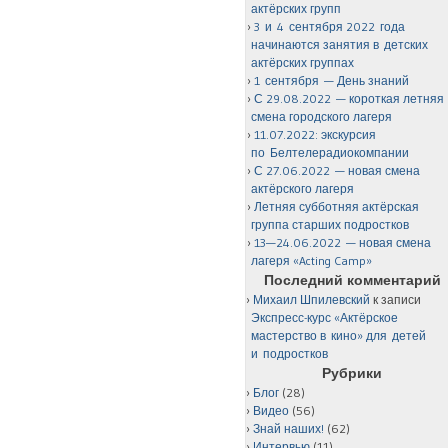
актёрских групп
3 и 4 сентября 2022 года
начинаются занятия в детских
актёрских группах
1 сентября — День знаний
С 29.08.2022 — короткая летняя
смена городского лагеря
11.07.2022: экскурсия
по Белтелерадиокомпании
С 27.06.2022 — новая смена
актёрского лагеря
Летняя субботняя актёрская
группа старших подростков
13—24.06.2022 — новая смена
лагеря «Acting Camp»
Последний комментарий
Михаил Шпилевский
к записи
Экспресс-курс «Актёрское
мастерство в кино» для детей
и подростков
Рубрики
Блог
(28)
Видео
(56)
Знай наших!
(62)
Интервью
(11)