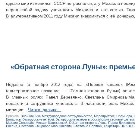
однако мир изменился. СССР не распался, а у Михаила неожида
перед собой задачу уничтожить Михаила и его семью. Так
В альтернативном 2011 году Михаил знакомиться с её дочерью
«Обратная сторона Луны»: премь
Недавно (в ноябре 2012 года) на «Первом канале» (Рос
(альтернативное название — «Тёмная сторона Луны») режис
В главных ролях: Павел Деревянко, Светлана Смирнова-Ма
педагоги и сотрудники киношколы. В частности, роль Миха
милиции…
Читать дальше…
Рубрика:
Знай наших!
,
Международное сотрудничество
,
Мероприятия
,
Премьера
,
Беларусь
,
белорусские актёры
,
белорусские актёры в российском сериале
,
детект
Михаил Соловьёв
,
Михаил Шпилевский
,
Обратная сторона Луны
,
Павел Деревянко
Россия
,
Светлана Смирнова-Марцинкевич
,
Светлана Соляник
,
секретарь ЦК КПСС