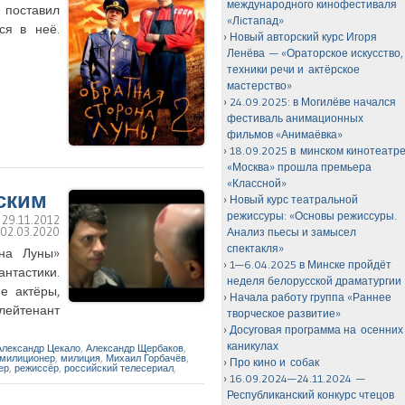
международного кинофестиваля
н поставил
«Лiстапад»
ся в неё.
Новый авторский курс Игоря
Ленёва — «Ораторское искусство,
техники речи и актёрское
мастерство»
24.09.2025: в Могилёве начался
фестиваль анимационных
фильмов «Анимаёвка»
18.09.2025 в минском кинотеатр
«Москва» прошла премьера
«Классной»
ским
Новый курс театральной
режиссуры: «Основы режиссуры.
:
29.11.2012
:
02.03.2020
Анализ пьесы и замысел
спектакля»
она Луны»
1—6.04.2025 в Минске пройдёт
нтастики.
неделя белорусской драматургии
е актёры,
Начала работу группа «Раннее
лейтенант
творческое развитие»
Досуговая программа на осенних
каникулах
Александр Цекало
,
Александр Щербаков
,
милиционер
,
милиция
,
Михаил Горбачёв
,
Про кино и собак
ер
,
режиссёр
,
российский телесериал
,
16.09.2024—24.11.2024 —
Республиканский конкурс чтецов