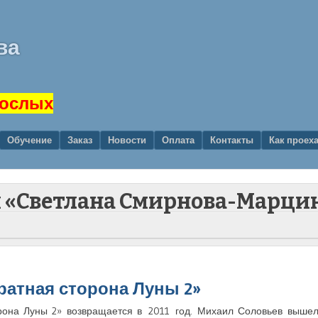
ва
рослых
Обучение
Заказ
Новости
Оплата
Контакты
Как проех
ой «Светлана Смирнова-Марци
ратная сторона Луны 2»
орона Луны 2» возвращается в 2011 год. Михаил Соловьев вышел