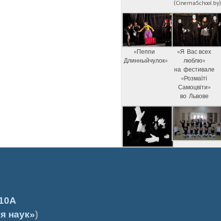
(CinemaSchool.by
«Пеппи
«Я Вас всех
Длинныйчулок»
люблю»
на фестивале
«Розмаїті
Самоцвіти»
во Львове
10А
я наук»
)