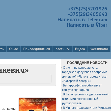
+375(25)5201926
+375(29)3405643
Написать в Telegram
Написать в Viber
ать
О нас
Присоединиться
Кастинги
Видео
Фестивали
ПОСЛЕДНИЕ НОВОСТИ
С июня по конец августа:
нкевич»
городская досуговая программа
для детей «Лето в городе» (aka
«Актёрский лагерь»)
Беларусьфильм объявляет
конкурс сценариев
В Белорусской государственной
академии искусств новый
руководитель
В Минске подвели итоги Минског
 из комы,