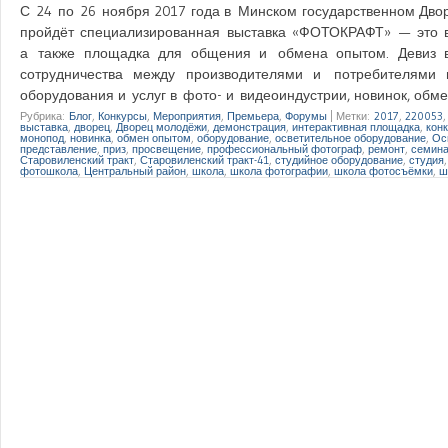
С 24 по 26 ноября 2017 года в Минском государственном Двор
пройдёт специализированная выставка «ФОТОКРАФТ» — это вы
а также площадка для общения и обмена опытом. Девиз вы
сотрудничества между производителями и потребителями 
оборудования и услуг в фото- и видеоиндустрии, новинок, об
Рубрика:
Блог
,
Конкурсы
,
Мероприятия
,
Премьера
,
Форумы
|
Метки:
2017
,
220053
выставка
,
дворец
,
Дворец молодёжи
,
демонстрация
,
интерактивная площадка
,
кон
монопод
,
новинка
,
обмен опытом
,
оборудование
,
осветительное оборудование
,
Ос
представление
,
приз
,
просвещение
,
профессиональный фотограф
,
ремонт
,
семин
Старовиленский тракт
,
Старовиленский тракт-41
,
студийное оборудование
,
студия
фотошкола
,
Центральный район
,
школа
,
школа фотографии
,
школа фотосъёмки
,
ш