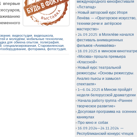
международного кинофестиваля
41 впервые
«Лiстапад»
ессуаров,
Новый авторский курс Игоря
лаживанию
Ленёва — «Ораторское искусство,
ременного
техники речи и актёрское
мастерство»
24.09.2025: в Могилёве начался
ование
,
видеостудия
,
видеошкола
,
тей и молодёжи
,
мобильные технологии
,
фестиваль анимационных
адка для обмена опытом
,
полиграфия
,
фильмов «Анимаёвка»
й
,
специализированная
,
Старовиленская
,
тооборудование
,
фоторамка
,
фотостудия
,
18.09.2025 в минском кинотеатр
«Москва» прошла премьера
«Классной»
Новый курс театральной
режиссуры: «Основы режиссуры.
Анализ пьесы и замысел
спектакля»
1—6.04.2025 в Минске пройдёт
неделя белорусской драматургии
Начала работу группа «Раннее
творческое развитие»
Досуговая программа на осенних
каникулах
Про кино и собак
16.09.2024—24.11.2024 —
Республиканский конкурс чтецов