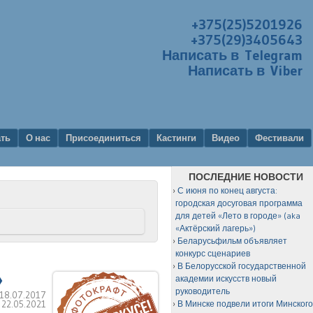
+375(25)5201926
+375(29)3405643
Написать в Telegram
Написать в Viber
ать
О нас
Присоединиться
Кастинги
Видео
Фестивали
ПОСЛЕДНИЕ НОВОСТИ
С июня по конец августа:
городская досуговая программа
для детей «Лето в городе» (aka
«Актёрский лагерь»)
Беларусьфильм объявляет
конкурс сценариев
В Белорусской государственной
»
академии искусств новый
руководитель
18.07.2017
:
22.05.2021
В Минске подвели итоги Минског