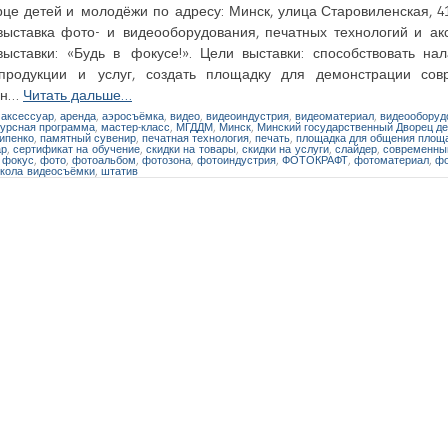
це детей и молодёжи по адресу: Минск, улица Старовиленская, 
ставка фото- и видеооборудования, печатных технологий и акс
ставки: «Будь в фокусе!». Цели выставки: способствовать на
продукции и услуг, создать площадку для демонстрации сов
мен…
Читать дальше…
,
аксессуар
,
аренда
,
аэросъёмка
,
видео
,
видеоиндустрия
,
видеоматериал
,
видеооборуд
курсная программа
,
мастер-класс
,
МГДДМ
,
Минск
,
Минский государственный Дворец де
ипенко
,
памятный сувенир
,
печатная технология
,
печать
,
площадка для общения площ
ар
,
сертификат на обучение
,
скидки на товары
,
скидки на услуги
,
слайдер
,
современны
,
фокус
,
фото
,
фотоальбом
,
фотозона
,
фотоиндустрия
,
ФОТОКРАФТ
,
фотоматериал
,
фо
кола видеосъёмки
,
штатив