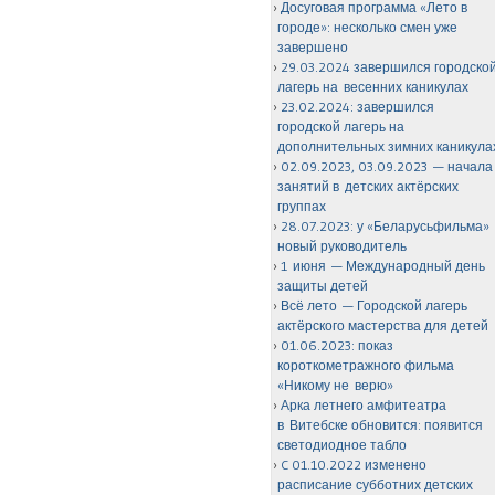
Досуговая программа «Лето в
городе»: несколько смен уже
завершено
29.03.2024 завершился городско
лагерь на весенних каникулах
23.02.2024: завершился
городской лагерь на
дополнительных зимних каникула
02.09.2023, 03.09.2023 — начала
занятий в детских актёрских
группах
28.07.2023: у «Беларусьфильма»
новый руководитель
1 июня — Международный день
защиты детей
Всё лето — Городской лагерь
актёрского мастерства для детей
01.06.2023: показ
короткометражного фильма
«Никому не верю»
Арка летнего амфитеатра
в Витебске обновится: появится
светодиодное табло
C 01.10.2022 изменено
расписание субботних детских