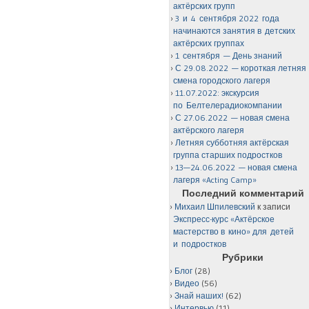
актёрских групп
3 и 4 сентября 2022 года
начинаются занятия в детских
актёрских группах
1 сентября — День знаний
С 29.08.2022 — короткая летняя
смена городского лагеря
11.07.2022: экскурсия
по Белтелерадиокомпании
С 27.06.2022 — новая смена
актёрского лагеря
Летняя субботняя актёрская
группа старших подростков
13—24.06.2022 — новая смена
лагеря «Acting Camp»
Последний комментарий
Михаил Шпилевский
к записи
Экспресс-курс «Актёрское
мастерство в кино» для детей
и подростков
Рубрики
Блог
(28)
Видео
(56)
Знай наших!
(62)
Интервью
(11)