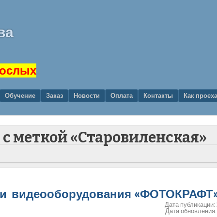
ва
рослых
Обучение
Заказ
Новости
Оплата
Контакты
Как проех
и с меткой «Старовиленская»
о- и видеооборудования «ФОТОКРАФТ
Дата публикации:
Дата обновления