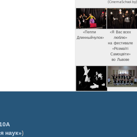
(CinemaSchool.by
«Пеппи
«Я Вас всех
Длинныйчулок»
люблю»
на фестивале
«Розмаїті
Самоцвіти»
во Львове
10А
я наук»
)