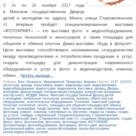
С 24 по 26 ноября 2017 года
в Минском государственном Дворце
детей и молодёжи по адресу: Минск, улица Старовиленская,
41 впервые пройдёт специализированная выставка
«ФОТОКРАФТ» — это выставка фото- и видеооборудования,
печатных технологий и аксессуаров, а также площадка для
общения и обмена опытом. Девиз выставки: «Будь в фокусе!».
Цели выставки: способствовать налаживанию сотрудничества
между производителями и потребителями продукции и услуг,
создать площадку для демонстрации современного
оборудования и услуг в фото- и видеоиндустрии, новинок,
обмен…
Читать дальше…
Рубрика:
Блог
,
Конкурсы
,
Мероприятия
,
Премьера
,
Форумы
|
Метки:
2017
,
220053
,
аксессуар
,
аренда
,
аэросъёмка
,
видео
,
видеоиндустрия
,
видеоматериал
,
видеооборудование
,
видеостудия
,
видеошкола
,
выставка
,
дворец
,
Дворец
молодёжи
,
демонстрация
,
интерактивная площадка
,
конкурсная программа
,
мастер-класс
,
МГДДМ
,
Минск
,
Минский государственный Дворец детей
и молодёжи
,
мобильные технологии
,
монопод
,
новинка
,
обмен опытом
,
оборудование
,
осветительное оборудование
,
Осипенко
,
памятный сувенир
,
печатная технология
,
печать
,
площадка для общения площадка для обмена
опытом
,
полиграфия
,
представление
,
приз
,
просвещение
,
профессиональный
фотограф
,
ремонт
,
семинар
,
сертификат на обучение
,
скидки на товары
,
скидки
на услуги
,
слайдер
,
современный
,
специализированная
,
Старовиленская
,
Старовиленский тракт
,
Старовиленский тракт-41
,
студийное оборудование
,
студия
,
фокус
,
фото
,
фотоальбом
,
фотозона
,
фотоиндустрия
,
ФОТОКРАФТ
,
фотоматериал
,
фотооборудование
,
фоторамка
,
фотостудия
,
фотошкола
,
Центральный район
,
школа
,
школа фотографии
,
школа фотосъёмки
,
школа видеосъёмки
,
штатив