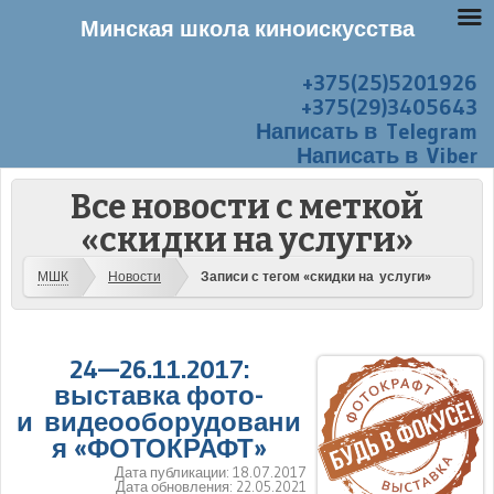
Минская школа киноискусства
+375(25)5201926
Перейти к содержанию
Меню
+375(29)3405643
Написать в Telegram
Написать в Viber
Все новости с меткой
«скидки на услуги»
МШК
Новости
Записи с тегом «скидки на услуги»
24—26.11.2017:
выставка фото-
и видеооборудовани
я «ФОТОКРАФТ»
Дата публикации:
18.07.2017
Дата обновления:
22.05.2021