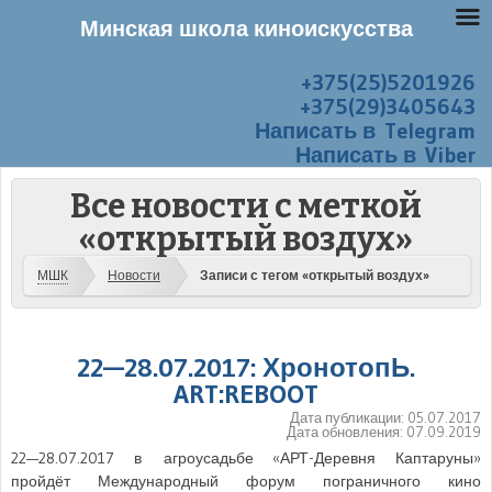
Минская школа киноискусства
+375(25)5201926
Перейти к содержанию
Меню
+375(29)3405643
Написать в Telegram
Написать в Viber
Все новости с меткой
«открытый воздух»
МШК
Новости
Записи с тегом «открытый воздух»
22—28.07.2017: ХронотопЬ.
ART:REBOOT
Дата публикации:
05.07.2017
Дата обновления:
07.09.2019
22—28.07.2017 в агроусадьбе «АРТ-Деревня Каптаруны»
пройдёт Международный форум пограничного кино