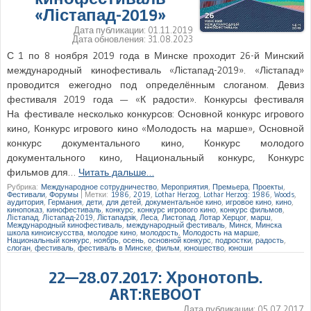
«Лістапад-2019»
Дата публикации:
01.11.2019
Дата обновления:
31.08.2023
С 1 по 8 ноября 2019 года в Минске проходит 26-й Минский
международный кинофестиваль «Лістапад-2019». «Лістапад»
проводится ежегодно под определённым слоганом. Девиз
фестиваля 2019 года — «К радости». Конкурсы фестиваля
На фестивале несколько конкурсов: Основной конкурс игрового
кино, Конкурс игрового кино «Молодость на марше», Основной
конкурс документального кино, Конкурс молодого
документального кино, Национальный конкурс, Конкурс
фильмов для…
Читать дальше…
Рубрика:
Международное сотрудничество
,
Мероприятия
,
Премьера
,
Проекты
,
Фестивали
,
Форумы
|
Метки:
1986
,
2019
,
Lothar Herzog
,
Lothar Herzog: 1986
,
Woods
,
аудитория
,
Германия
,
дети
,
для детей
,
документальное кино
,
игровое кино
,
кино
,
кинопоказ
,
кинофестиваль
,
конкурс
,
конкурс игрового кино
,
конкурс фильмов
,
Лiстапад
,
Лiстапад-2019
,
Лістападзік
,
Леса
,
Листопад
,
Лотар Херцог
,
марш
,
Международный кинофестиваль
,
международный фестиваль
,
Минск
,
Минска
школа киноискусства
,
молодое кино
,
молодость
,
Молодость на марше
,
Национальный конкурс
,
ноябрь
,
осень
,
основной конкурс
,
подростки
,
радость
,
слоган
,
фестиваль
,
фестиваль в Минске
,
фильм
,
юношество
,
юноши
22—28.07.2017: ХронотопЬ.
ART:REBOOT
Дата публикации:
05.07.2017