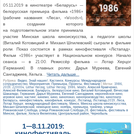
05.11.2019 в кинотеатре «Беларусь» —
белорусская премьера фильма «1986»
(рабочие названия: «Леса», «Woods»),
в создании которого
на подготовительном этапе принимала
участие Минская школа киноискусства, а педагоги школы
(Виталий Котовицкий и Михаил Шпилевский) сыграли в фильме
роли. Показ состоится в рамках кинофестиваля «Лістапад».
Фильм «1986» участвует в Национальном конкурсе. Начало
сеанса — в 21:00. Режиссёр фильма — Лотар Херцог
(Германия). В главных ролях: Дарья Муреева, Евгений
Сангаджиев, Хельга…
Читать дальше…
Рубрика:
Видео
,
Знай наших!
,
Кастинги
,
Конкурсы
,
Международное
сотрудничество
,
Мероприятия
,
Премьера
,
Проекты
,
Фестивали
|
Метки:
1986
,
2019
,
220004
,
Lothar Herzog
,
Lothar Herzog: 1986
,
Woods
,
Алексей Кравченко
,
Алексей Филимонов
,
Баларусь
,
белорусское кино
,
Виталий Котовицкий
,
Вячеслав
Шакалидо
,
Германия
,
Дарья Муреева
,
Евгений Сангаджиев
,
европейское кино
,
игровое кино
,
кастинг
,
кинемо
,
кино
,
кинопоказ
,
кинопроизводство
,
кинотеатр
Беларусь
,
кинофестиваль
,
кинофильм
,
конкурс
,
Лiстапад
,
Лiстапад-2019
,
Леса
,
Лотар Херцог
,
международный фестиваль
,
Минск
,
Минска школа киноискусства
,
Михаил Шпилевский
,
немецкое кино
,
ноябрь
,
премьера
,
трейлер
,
улица
Романовская Слобода
,
улица Романовская Слобода-28
,
фестиваль
,
фестиваль в
Минске
,
фильм
,
Хельга Филиппова
,
Центральный район
,
Чернобыль
1—8.11.2019:
кинофестиваль