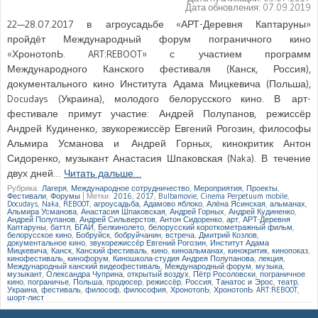
Дата обновления:
07.09.2019
22—28.07.2017 в агроусадьбе «АРТ-Деревня Каптаруны»
пройдёт Международный форум пограничного кино
«ХронотопЬ. ART:REBOOT» с участием программ
Международного Канского фестиваля (Канск, Россия),
документального кино Института Адама Мицкевича (Польша),
Docudays (Украина), молодого белорусского кино. В арт-
фестивале примут участие: Андрей Полупанов, режиссёр
Андрей Кудиненко, звукорежиссёр Евгений Рогозин, философы
Альмира Усманова и Андрей Горных, кинокритик Антон
Сидоренко, музыкант Анастасия Шпаковская (Naka). В течение
двух дней…
Читать дальше…
Рубрика:
Лагеря
,
Международное сотрудничество
,
Мероприятия
,
Проекты
,
Фестивали
,
Форумы
|
Метки:
2016
,
2017
,
Bulbamovie
,
Cinema Perpetuum mobile
,
Docudays
,
Naka
,
REBOOT
,
агроусадьба
,
Адамово яблоко
,
Алёна Ясинская
,
альманах
,
Альмира Усманова
,
Анастасия Шпаковская
,
Андрей Горных
,
Андрей Кудиненко
,
Андрей Полупанов
,
Андрей Сильверстов
,
Антон Сидоренко
,
арт
,
АРТ-Деревня
Каптаруны
,
баттл
,
БГАИ
,
Белкинолето
,
белорусский короткометражный фильм
,
белорусское кино
,
Бобруйск
,
бобруйчанин
,
встреча
,
Дмитрий Козлов
,
документальное кино
,
звукорежиссёр Евгений Рогозин
,
Институт Адама
Мицкевича
,
Канск
,
Канский фестиваль
,
кино
,
киноальманах
,
кинокритик
,
кинопоказ
,
кинофестиваль
,
кинофорум
,
Киношкола-студия Андрея Полупанова
,
лекция
,
Международный канский видеофестиваль
,
Международный форум
,
музыка
,
музыкант
,
Олександра Чуприна
,
открытый воздух
,
Пётр Росоловски
,
пограничное
кино
,
пограничье
,
Польша
,
продюсер
,
режиссёр
,
Россия
,
Танатос и Эрос
,
театр
,
Украина
,
фестиваль
,
философ
,
философия
,
ХронотопЬ
,
ХронотопЬ. ART:REBOOT
,
шорт-лист