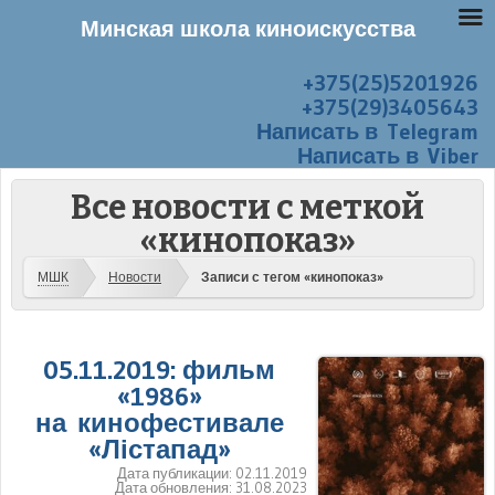
Минская школа киноискусства
+375(25)5201926
Перейти к содержанию
Меню
+375(29)3405643
Написать в Telegram
Написать в Viber
Все новости с меткой
«кинопоказ»
МШК
Новости
Записи с тегом «кинопоказ»
05.11.2019: фильм
«1986»
на кинофестивале
«Лістапад»
Дата публикации:
02.11.2019
Дата обновления:
31.08.2023