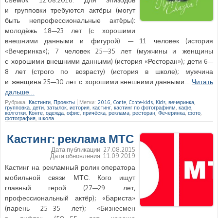
и групповки требуются актёры (могут
быть непрофессиональные актёры):
молодёжь 18—23 лет (с хорошими
внешними данными и фигурой) — 11 человек (история
«Вечеринка»); 7 человек 25—35 лет (мужчины и женщины
с хорошими внешними данными) (история «Ресторан»); дети 6—
8 лет (строго по возрасту) (история в школе); мужчина
и женщина 25—30 лет с хорошими внешними данными…
Читать
дальше…
Рубрика:
Кастинги
,
Проекты
|
Метки:
2016
,
Conte
,
Conte-kids
,
Kids
,
вечеринка
,
групповка
,
дети
,
затылок
,
история
,
кастинг
,
кастинг по фотографиям
,
кафе
,
колготки
,
Конте
,
одежда
,
офис
,
причёска
,
реклама
,
ресторан
,
Фечеринка
,
фото
,
фотография
,
школа
Кастинг: реклама МТС
Дата публикации:
27.08.2015
Дата обновления:
11.09.2019
Кастинг на рекламный ролик оператора
мобильной связи МТС. Кого ищут
главный герой (27—29 лет,
профессиональный актёр); «Бариста»
(парень 25—35 лет); «Бизнесмен