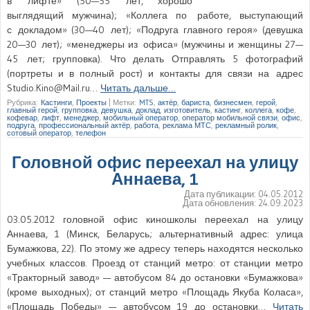
в лифте» (50—55 лет, хорошо
выглядящий мужчина); «Коллега по работе, выступающий
с докладом» (30—40 лет); «Подруга главного героя» (девушка
20—30 лет); «менеджеры из офиса» (мужчины и женщины 27—
45 лет; групповка). Что делать Отправлять 5 фотографий
(портреты и в полный рост) и контакты для связи на адрес
Studio.Kino@Mail.ru…
Читать дальше…
Рубрика:
Кастинги
,
Проекты
|
Метки:
MTS
,
актёр
,
бариста
,
бизнесмен
,
герой
,
главный герой
,
групповка
,
девушка
,
доклад
,
изготовитель
,
кастинг
,
коллега
,
кофе
,
кофевар
,
лифт
,
менеджер
,
мобильный оператор
,
оператор мобильной связи
,
офис
,
подруга
,
профессиональный актёр
,
работа
,
реклама МТС
,
рекламный ролик
,
сотовый оператор
,
телефон
Головной офис переехал на улицу
Аннаева, 1
Дата публикации:
04.05.2012
Дата обновления:
24.09.2023
03.05.2012 головной офис киношколы переехал на улицу
Аннаева, 1 (Минск, Беларусь; альтернативный адрес: улица
Бумажкова, 22). По этому же адресу теперь находятся несколько
учебных классов. Проезд от станций метро: от станции метро
«Тракторный завод» — автобусом 84 до остановки «Бумажкова»
(кроме выходных); от станций метро «Площадь Якуба Коласа»,
«Площадь Победы» — автобусом 19 до остановки…
Читать