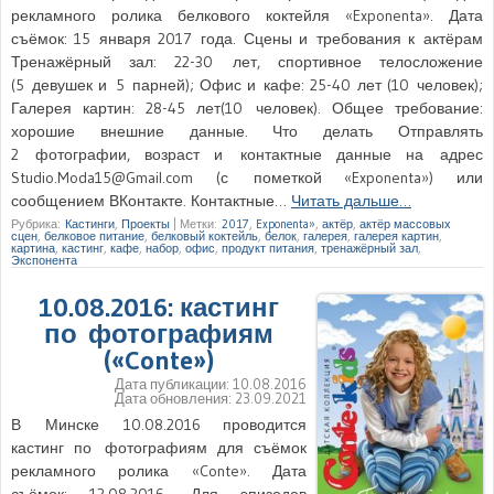
рекламного ролика белкового коктейля «Exponenta». Дата
съёмок: 15 января 2017 года. Сцены и требования к актёрам
Тренажёрный зал: 22-30 лет, спортивное телосложение
(5 девушек и 5 парней); Офис и кафе: 25-40 лет (10 человек);
Галерея картин: 28-45 лет(10 человек). Общее требование:
хорошие внешние данные. Что делать Отправлять
2 фотографии, возраст и контактные данные на адрес
Studio.Moda15@Gmail.com (с пометкой «Exponenta») или
сообщением ВКонтакте. Контактные…
Читать дальше…
Рубрика:
Кастинги
,
Проекты
|
Метки:
2017
,
Exponenta»
,
актёр
,
актёр массовых
сцен
,
белковое питание
,
белковый коктейль
,
белок
,
галерея
,
галерея картин
,
картина
,
кастинг
,
кафе
,
набор
,
офис
,
продукт питания
,
тренажёрный зал
,
Экспонента
10.08.2016: кастинг
по фотографиям
(«Conte»)
Дата публикации:
10.08.2016
Дата обновления:
23.09.2021
В Минске 10.08.2016 проводится
кастинг по фотографиям для съёмок
рекламного ролика «Conte». Дата
съёмок: 12.08.2016. Для эпизодов