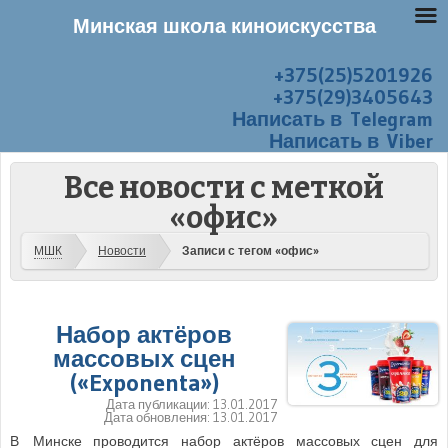
Минская школа киноискусства
+375(25)5201926
Перейти к содержанию
Меню
+375(29)3405643
Написать в Telegram
Написать в Viber
Все новости с меткой
«офис»
МШК
Новости
Записи с тегом «офис»
Набор актёров
массовых сцен
(«Exponenta»)
Дата публикации:
13.01.2017
Дата обновления:
13.01.2017
В Минске проводится набор актёров массовых сцен для