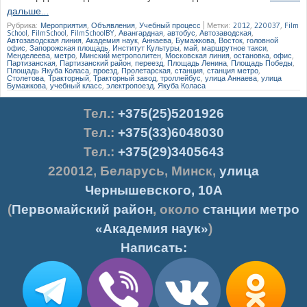
дальше…
Рубрика:
Мероприятия
,
Объявления
,
Учебный процесс
|
Метки:
2012
,
220037
,
Film
School
,
FilmSchool
,
FilmSchoolBY
,
Авангардная
,
автобус
,
Автозаводская
,
Автозаводская линия
,
Академия наук
,
Аннаева
,
Бумажкова
,
Восток
,
головной
офис
,
Запорожская площадь
,
Институт Культуры
,
май
,
маршрутное такси
,
Менделеева
,
метро
,
Минский метрополитен
,
Московская линия
,
остановка
,
офис
,
Партизанская
,
Партизанский район
,
переезд
,
Площадь Ленина
,
Площадь Победы
,
Площадь Якуба Коласа
,
проезд
,
Пролетарская
,
станция
,
станция метро
,
Столетова
,
Тракторный
,
Тракторный завод
,
троллейбус
,
улица Аннаева
,
улица
Бумажкова
,
учебный класс
,
электропоезд
,
Якуба Коласа
Тел.
:
+375(25)5201926
Тел.:
+375(33)6048030
Тел.:
+375(29)3405643
220012
,
Беларусь
,
Минск
,
улица
Чернышевского, 10А
(
Первомайский район
, около
станции метро
«Академия наук»
)
Написать: