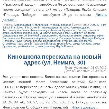
«Тракторный завод» — автобусом 84 до остановки «Бумажкова»
(кроме выходных); от станций метро «Площадь Якуба Коласа»,
«Площадь Победы» — автобусом 19 до остановки…
Читать
дальше…
Рубрика:
Мероприятия
,
Объявления
,
Учебный процесс
|
Метки:
2012
,
220037
,
Film
School
,
FilmSchool
,
FilmSchoolBY
,
Авангардная
,
автобус
,
Автозаводская
,
Автозаводская линия
,
Академия наук
,
Аннаева
,
Бумажкова
,
Восток
,
головной
офис
,
Запорожская площадь
,
Институт Культуры
,
май
,
маршрутное такси
,
Менделеева
,
метро
,
Минский метрополитен
,
Московская линия
,
остановка
,
офис
,
Партизанская
,
Партизанский район
,
переезд
,
Площадь Ленина
,
Площадь Победы
,
Площадь Якуба Коласа
,
проезд
,
Пролетарская
,
станция
,
станция метро
,
Столетова
,
Тракторный
,
Тракторный завод
,
троллейбус
,
улица Аннаева
,
улица
Бумажкова
,
учебный класс
,
электропоезд
,
Якуба Коласа
Киношкола переехала на новый
адрес (ул. Немига, 30)
Дата публикации:
01.03.2012
Дата обновления:
25.09.2023
Это устаревшая новость. Более свежие ссылки: Как проехать к
местам занятий Места ближайших занятий Киношкола
01.03.2012 переехала на новый адрес: Минск, улица Немига, 30.
Занятия будут проходить на новом месте по прежнему
расписанию. Проезд метро: до станции «Немига»; автобусами:
23, 24, 38, 40, 50, 57, 65, 73, 75с, 90с, 163, 177э до остановок
«Романовская Слобода» или «Городской…
Читать дальше…