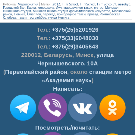
Рубрика:
Мероприятия
|
Метки:
2012
,
Film School
,
FilmSchool
,
FilmSchoolBY
,
автобус
,
Городской Вал
,
Карта
,
киношкола
,
Луч
,
маршрутное такси
,
метро
,
Минская
киношкола-студия
,
Минская школа-студия драматического искусства
,
Московский
район
,
Немига
,
Олег Коц
,
переезд
,
пригородное такси
,
проезд
,
Романовская
Слобода
,
такси
,
троллейбус
,
улица Немига
Тел.
:
+375(25)5201926
Тел.:
+375(33)6048030
Тел.:
+375(29)3405643
220012
,
Беларусь
,
Минск
,
улица
Чернышевского, 10А
(
Первомайский район
, около
станции метро
«Академия наук»
)
Написать:
Посмотреть/почитать: