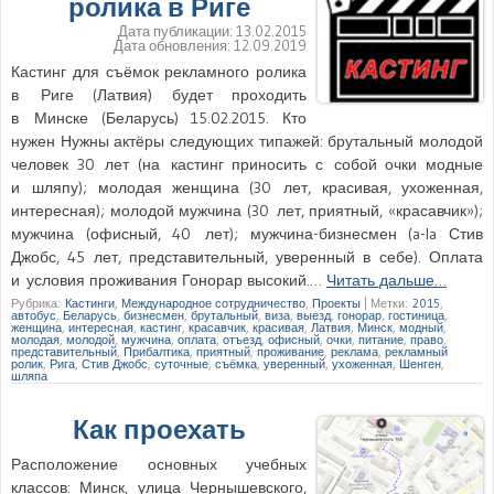
ролика в Риге
Дата публикации:
13.02.2015
Дата обновления:
12.09.2019
Кастинг для съёмок рекламного ролика
в Риге (Латвия) будет проходить
в Минске (Беларусь) 15.02.2015. Кто
нужен Нужны актёры следующих типажей: брутальный молодой
человек 30 лет (на кастинг приносить с собой очки модные
и шляпу); молодая женщина (30 лет, красивая, ухоженная,
интересная); молодой мужчина (30 лет, приятный, «красавчик»);
мужчина (офисный, 40 лет); мужчина-бизнесмен (a-la Стив
Джобс, 45 лет, представительный, уверенный в себе). Оплата
и условия проживания Гонорар высокий.…
Читать дальше…
Рубрика:
Кастинги
,
Международное сотрудничество
,
Проекты
|
Метки:
2015
,
автобус
,
Беларусь
,
бизнесмен
,
брутальный
,
виза
,
выезд
,
гонорар
,
гостиница
,
женщина
,
интересная
,
кастинг
,
красавчик
,
красивая
,
Латвия
,
Минск
,
модный
,
молодая
,
молодой
,
мужчина
,
оплата
,
отъезд
,
офисный
,
очки
,
питание
,
право
,
представительный
,
Прибалтика
,
приятный
,
проживание
,
реклама
,
рекламный
ролик
,
Рига
,
Стив Джобс
,
суточные
,
съёмка
,
уверенный
,
ухоженная
,
Шенген
,
шляпа
Как проехать
Расположение основных учебных
классов: Минск, улица Чернышевского,