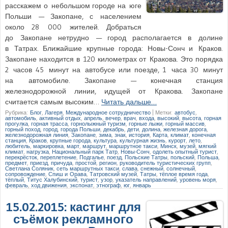
расскажем о небольшом городе на юге
Польши — Закопане, с населением
около 28 000 жителей. Добраться
до Закопане нетрудно — город располагается в долине
в Татрах. Ближайшие крупные города: Новы-Сонч и Краков.
Закопане находится в 120 километрах от Кракова. Это порядка
2 часов 45 минут на автобусе или поезде, 1 часа 30 минут
на автомобиле. Закопане — конечная станция
железнодорожной линии, идущей от Кракова. Закопане
считается самым высоким…
Читать дальше…
Рубрика:
Блог
,
Лагеря
,
Международное сотрудничество
|
Метки:
автобус
,
автомобиль
,
активный отдых
,
апрель
,
вечер
,
врач
,
входа
,
высокий
,
высота
,
горная
прогулка
,
горная трасса
,
горнолыжный туризм
,
горные лыжи
,
горный массив
,
горный поход
,
город
,
города Польши
,
декабрь
,
дети
,
долина
,
железная дорога
,
железнодорожная линия
,
Закопане
,
зима
,
знак
,
история
,
Карта
,
климат
,
конечная
станция
,
Краков
,
крупные города
,
культура
,
культурная жизнь
,
курорт
,
лето
,
любитель
,
маркировка
,
март
,
маршрут
,
маршрутное такси
,
Минск
,
музей
,
мягкий
климат
,
нагрузка
,
Национальный парк Татр
,
Новы-Сонч
,
одолеть опытный турист
,
перекрёсток
,
переплетение
,
Подгалье
,
поезд
,
Польские Татры
,
польский
,
Польша
,
предмет
,
приезд
,
причуда
,
простой
,
регион
,
руководитель туристических групп
,
Светлана Соляник
,
сеть маршрутных такси
,
слава
,
снежный
,
солнечный
,
сопровождение
,
Спиш и Орава
,
Татровский музей
,
Татры
,
тёплое время года
,
тёплый
,
Титус Халубинский
,
турист
,
узор
,
указатель направлений
,
уровень моря
,
февраль
,
ход движения
,
экспонат
,
этнограф
,
юг
,
январь
15.02.2015: кастинг для
съёмок рекламного