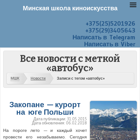
Минская школа киноискусства
+375(25)5201926
Перейти к содержанию
Меню
+375(29)3405643
Написать в Telegram
Написать в Viber
Все новости с меткой
«автобус»
МШК
Новости
Записи с тегом «автобус»
Закопане — курорт
на юге Польши
Дата публикации:
31.05.2015
Дата обновления:
06.02.2018
На пороге лето — и каждый хочет
провести его незабываемо. Сегодня