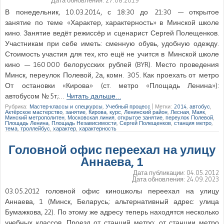
В понедельник, 10.03.2014, с 18:30 до 21:30 — открытое
занятие по теме «Характер, характерность» в Минской школе
кино. Занятие ведёт режиссёр и сценарист Сергей Полещенков.
Участникам при себе иметь: сменную обувь, удобную одежду.
Стоимость участия для тех, кто ещё не учится в Минской школе
кино — 160 000 белорусских рублей (BYR). Место проведения
Минск, переулок Полевой, 2а, комн. 305. Как проехать от метро
От остановки «Кирова» (ст. метро «Площадь Ленина»):
автобусом № 5т;…
Читать дальше…
Рубрика:
Мастер-классы и спецкурсы
,
Учебный процесс
|
Метки:
2014
,
автобус
,
Актёрское мастерство
,
занятие
,
Кирова
,
курс
,
Ленинский район
,
Лесная
,
Маяк
,
Минский метрополитен
,
Московская линия
,
открытое занятие
,
переулок Полевой
,
Площадь Ленина
,
Площадь Независимости
,
Сергей Полещенков
,
станция метро
,
тема
,
троллейбус
,
характер
,
характерность
Головной офис переехал на улицу
Аннаева, 1
Дата публикации:
04.05.2012
Дата обновления:
24.09.2023
03.05.2012 головной офис киношколы переехал на улицу
Аннаева, 1 (Минск, Беларусь; альтернативный адрес: улица
Бумажкова, 22). По этому же адресу теперь находятся несколько
учебных классов. Проезд от станций метро: от станции метро