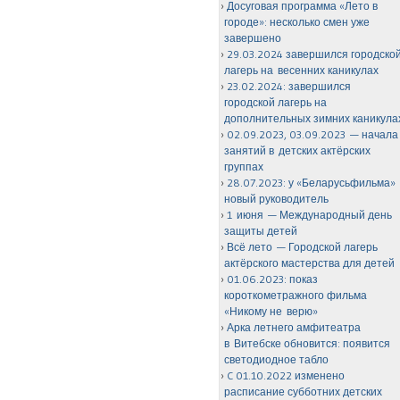
Досуговая программа «Лето в
городе»: несколько смен уже
завершено
29.03.2024 завершился городско
лагерь на весенних каникулах
23.02.2024: завершился
городской лагерь на
дополнительных зимних каникула
02.09.2023, 03.09.2023 — начала
занятий в детских актёрских
группах
28.07.2023: у «Беларусьфильма»
новый руководитель
1 июня — Международный день
защиты детей
Всё лето — Городской лагерь
актёрского мастерства для детей
01.06.2023: показ
короткометражного фильма
«Никому не верю»
Арка летнего амфитеатра
в Витебске обновится: появится
светодиодное табло
C 01.10.2022 изменено
расписание субботних детских