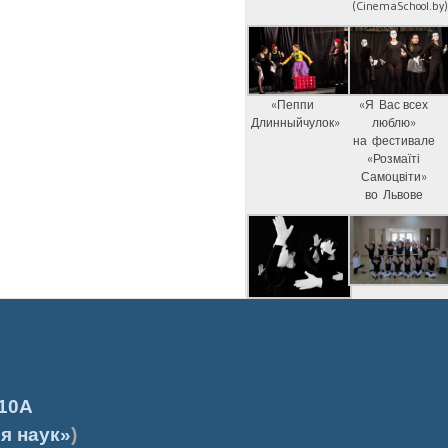
(CinemaSchool.by
«Пеппи
«Я Вас всех
Длинныйчулок»
люблю»
на фестивале
«Розмаїті
Самоцвіти»
во Львове
10А
я наук»
)