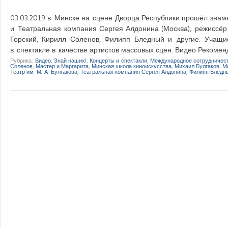
03.03.2019 в Минске на сцене Дворца Республики прошёл знаме
и Театральная компания Сергея Алдонина (Москва); режиссёр
Горский, Кирилл Соленов, Филипп Бледный и другие. Учащи
в спектакле в качестве артистов массовых сцен. Видео Рекоменд
Рубрика:
Видео
,
Знай наших!
,
Концерты и спектакли
,
Международное сотрудничес
Соленов
,
Мастер и Маргарита
,
Минская школа киноискусства
,
Михаил Булгаков
,
М
Театр им. М. А. Булгакова
,
Театральная компания Сергея Алдонина
,
Филипп Бледн