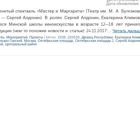
Дата обновления
нитый спектакль «Мастер и Маргарита» (Театр им. М. А. Булгаков
 — Сергей Алдонин). В ролях: Сергей Алдонин, Екатерина Климов
еся Минской школы киноискусства в возрасте 12—18 лет принял
ации (чем-то похожие новости и статьи): 24.11.2017:…
Читать даль
тво
,
Мероприятия
,
Проекты
|
Метки:
2019
,
220030
,
Дворец Республики
,
Екатерина Кли
ихаил Горский
,
Москва
,
Октябрьская площадь
,
Октябрьская площадь-1
,
Сергей Алдони
ый
,
Центральный район