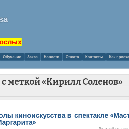
ва
рослых
Обучение
Заказ
Новости
Оплата
Контакты
Как проех
и с меткой «Кирилл Соленов»
колы киноискусства в спектакле «Мас
Маргарита»
Дата публикации