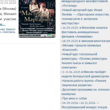
международного кинофестиваля
:
21.03.2020
«Лiстапад»
а (Москва)
Новый авторский курс Игоря
а, Михаил
Ленёва — «Ораторское искусство,
и участие
техники речи и актёрское
мастерство»
ше…
24.09.2025: в Могилёве начался
мова
,
Кирилл
н
,
спектакль
,
фестиваль анимационных
фильмов «Анимаёвка»
18.09.2025 в минском кинотеатр
«Москва» прошла премьера
«Классной»
Новый курс театральной
режиссуры: «Основы режиссуры.
Анализ пьесы и замысел
спектакля»
1—6.04.2025 в Минске пройдёт
неделя белорусской драматургии
Начала работу группа «Раннее
творческое развитие»
Досуговая программа на осенних
каникулах
Про кино и собак
16.09.2024—24.11.2024 —
Республиканский конкурс чтецов