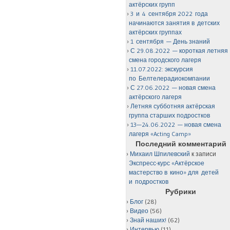
актёрских групп
3 и 4 сентября 2022 года
начинаются занятия в детских
актёрских группах
1 сентября — День знаний
С 29.08.2022 — короткая летняя
смена городского лагеря
11.07.2022: экскурсия
по Белтелерадиокомпании
С 27.06.2022 — новая смена
актёрского лагеря
Летняя субботняя актёрская
группа старших подростков
13—24.06.2022 — новая смена
лагеря «Acting Camp»
Последний комментарий
Михаил Шпилевский
к записи
Экспресс-курс «Актёрское
мастерство в кино» для детей
и подростков
Рубрики
Блог
(28)
Видео
(56)
Знай наших!
(62)
Интервью
(11)