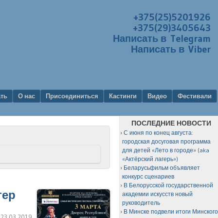
+375(25)5201926
+375(29)3405643
Написать в Telegram
Написать в Viber
ать
О нас
Присоединиться
Кастинги
Видео
Фестивали
ПОСЛЕДНИЕ НОВОСТИ
С июня по конец августа:
городская досуговая программа
для детей «Лето в городе» (aka
«Актёрский лагерь»)
Беларусьфильм объявляет
конкурс сценариев
В Белорусской государственной
тер
академии искусств новый
руководитель
В Минске подвели итоги Минског
:
23.03.2019