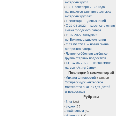
актёрских групп
3 и 4 сентября 2022 года
начинаются занятия в детских
актёрских группах
1 сентября — День знаний
С 29.08.2022 — короткая летняя
смена городского лагеря
11.07.2022: экскурсия
по Белтелерадиокомпании
С 27.06.2022 — новая смена
актёрского лагеря
Летняя субботняя актёрская
группа старших подростков
13—24.06.2022 — новая смена
лагеря «Acting Camp»
Последний комментарий
Михаил Шпилевский
к записи
Экспресс-курс «Актёрское
мастерство в кино» для детей
и подростков
Рубрики
Блог
(28)
Видео
(56)
Знай наших!
(62)
Интервью
(11)