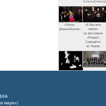
(CinemaSchool.by
«Пеппи
«Я Вас всех
Длинныйчулок»
люблю»
на фестивале
«Розмаїті
Самоцвіти»
во Львове
10А
я наук»
)