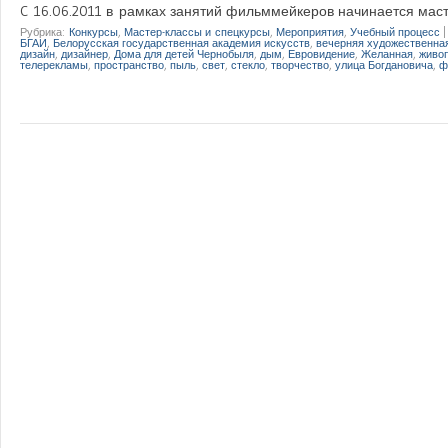
C 16.06.2011 в рамках занятий фильммейкеров начинается масте
Рубрика:
Конкурсы
,
Мастер-классы и спецкурсы
,
Мероприятия
,
Учебный процесс
БГАИ
,
Белорусская государственная академия искусств
,
вечерняя художественна
дизайн
,
дизайнер
,
Дома для детей Чернобыля
,
дым
,
Евровидение
,
Желанная
,
живо
телерекламы
,
пространство
,
пыль
,
свет
,
стекло
,
творчество
,
улица Богдановича
,
ф