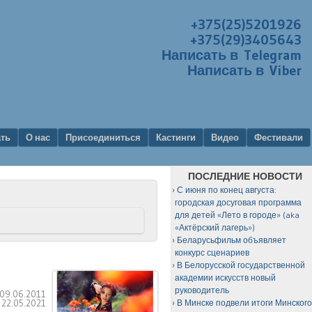
+375(25)5201926
+375(29)3405643
Написать в Telegram
Написать в Viber
ать
О нас
Присоединиться
Кастинги
Видео
Фестивали
ПОСЛЕДНИЕ НОВОСТИ
С июня по конец августа:
городская досуговая программа
для детей «Лето в городе» (aka
«Актёрский лагерь»)
Беларусьфильм объявляет
конкурс сценариев
В Белорусской государственной
академии искусств новый
руководитель
09.06.2011
:
22.05.2021
В Минске подвели итоги Минског