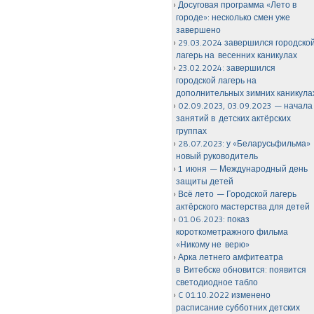
Досуговая программа «Лето в
городе»: несколько смен уже
завершено
29.03.2024 завершился городско
лагерь на весенних каникулах
23.02.2024: завершился
городской лагерь на
дополнительных зимних каникула
02.09.2023, 03.09.2023 — начала
занятий в детских актёрских
группах
28.07.2023: у «Беларусьфильма»
новый руководитель
1 июня — Международный день
защиты детей
Всё лето — Городской лагерь
актёрского мастерства для детей
01.06.2023: показ
короткометражного фильма
«Никому не верю»
Арка летнего амфитеатра
в Витебске обновится: появится
светодиодное табло
C 01.10.2022 изменено
расписание субботних детских