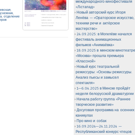
международного кинофестиваля
«Лiстапад»
чевская
,
Новый авторский курс Игоря
дснежник
,
на
,
отделение
Ленёва — «Ораторское искусство,
еров
техники речи и актёрское
мастерство»
24.09.2025: в Могилёве начался
фестиваль анимационных
фильмов «Анимаёвка»
18.09.2025 в минском кинотеатр
«Москва» прошла премьера
«Классной»
Новый курс театральной
режиссуры: «Основы режиссуры.
Анализ пьесы и замысел
спектакля»
1—6.04.2025 в Минске пройдёт
неделя белорусской драматургии
Начала работу группа «Раннее
творческое развитие»
Досуговая программа на осенних
каникулах
Про кино и собак
16.09.2024—24.11.2024 —
Республиканский конкурс чтецов