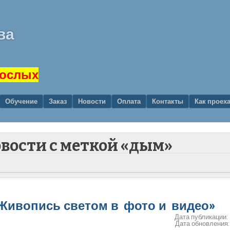
ва
рослых
Обучение
Заказ
Новости
Оплата
Контакты
Как проех
овости с меткой «дым»
 «Живопись светом в фото и видео»
Дата публикации:
Дата обновления