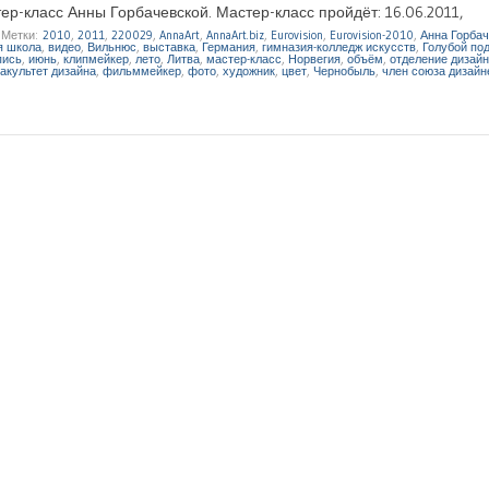
р-класс Анны Горбачевской. Мастер-класс пройдёт: 16.06.2011,
|
Метки:
2010
,
2011
,
220029
,
AnnaArt
,
AnnaArt.biz
,
Eurovision
,
Eurovision-2010
,
Анна Горба
я школа
,
видео
,
Вильнюс
,
выставка
,
Германия
,
гимназия-колледж искусств
,
Голубой по
пись
,
июнь
,
клипмейкер
,
лето
,
Литва
,
мастер-класс
,
Норвегия
,
объём
,
отделение дизай
акультет дизайна
,
фильммейкер
,
фото
,
художник
,
цвет
,
Чернобыль
,
член союза дизайн