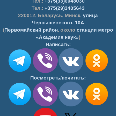
Тел.:
+375(33)6048030
Тел.:
+375(29)3405643
220012
,
Беларусь
,
Минск
,
улица
Чернышевского, 10А
(
Первомайский район
, около
станции метро
«Академия наук»
)
Написать:
Посмотреть/почитать: