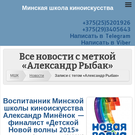
Минская школа киноискусства
+375(25)5201926
Перейти к содержанию
Меню
+375(29)3405643
Написать в Telegram
Написать в Viber
Все новости с меткой
«Александр Рыбак»
МШК
Новости
Записи с тегом «Александр Рыбак»
Воспитанник Минской
школы киноискусства
Александр Минёнок —
финалист «Детской
Новой волны 2015»