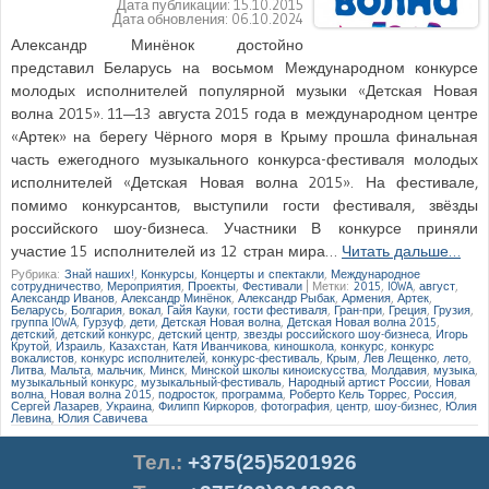
Дата публикации:
15.10.2015
Дата обновления:
06.10.2024
Александр Минёнок достойно
представил Беларусь на восьмом Международном конкурсе
молодых исполнителей популярной музыки «Детская Новая
волна 2015». 11—13 августа 2015 года в международном центре
«Артек» на берегу Чёрного моря в Крыму прошла финальная
часть ежегодного музыкального конкурса-фестиваля молодых
исполнителей «Детская Новая волна 2015». На фестивале,
помимо конкурсантов, выступили гости фестиваля, звёзды
российского шоу-бизнеса. Участники В конкурсе приняли
участие 15 исполнителей из 12 стран мира…
Читать дальше…
Рубрика:
Знай наших!
,
Конкурсы
,
Концерты и спектакли
,
Международное
сотрудничество
,
Мероприятия
,
Проекты
,
Фестивали
|
Метки:
2015
,
IOWA
,
август
,
Александр Иванов
,
Александр Минёнок
,
Александр Рыбак
,
Армения
,
Артек
,
Беларусь
,
Болгария
,
вокал
,
Гайя Кауки
,
гости фестиваля
,
Гран-при
,
Греция
,
Грузия
,
группа IOWA
,
Гурзуф
,
дети
,
Детская Новая волна
,
Детская Новая волна 2015
,
детский
,
детский конкурс
,
детский центр
,
звезды российского шоу-бизнеса
,
Игорь
Крутой
,
Израиль
,
Казахстан
,
Катя Иванчикова
,
киношкола
,
конкурс
,
конкурс
вокалистов
,
конкурс исполнителей
,
конкурс-фестиваль
,
Крым
,
Лев Лещенко
,
лето
,
Литва
,
Мальта
,
мальчик
,
Минск
,
Минской школы киноискусства
,
Молдавия
,
музыка
,
музыкальный конкурс
,
музыкальный-фестиваль
,
Народный артист России
,
Новая
волна
,
Новая волна 2015
,
подросток
,
программа
,
Роберто Кель Торрес
,
Россия
,
Сергей Лазарев
,
Украина
,
Филипп Киркоров
,
фотография
,
центр
,
шоу-бизнес
,
Юлия
Левина
,
Юлия Савичева
Тел.
:
+375(25)5201926