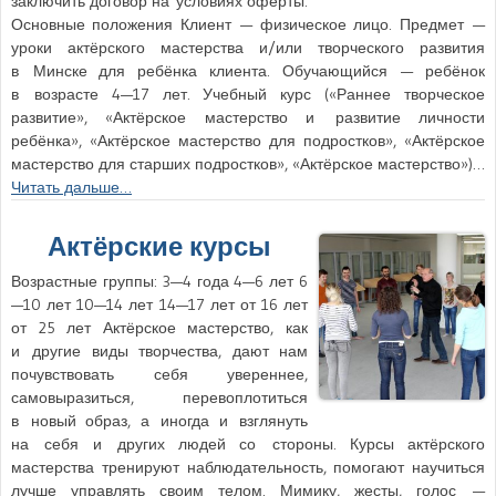
заключить договор на условиях оферты:
Основные положения Клиент — физическое лицо. Предмет —
уроки актёрского мастерства и/или творческого развития
в Минске для ребёнка клиента. Обучающийся — ребёнок
в возрасте 4—17 лет. Учебный курс («Раннее творческое
развитие», «Актёрское мастерство и развитие личности
ребёнка», «Актёрское мастерство для подростков», «Актёрское
мастерство для старших подростков», «Актёрское мастерство»)…
Читать дальше…
Актёрские курсы
Возрастные группы: 3—4 года 4—6 лет 6
—10 лет 10—14 лет 14—17 лет от 16 лет
от 25 лет Актёрское мастерство, как
и другие виды творчества, дают нам
почувствовать себя увереннее,
самовыразиться, перевоплотиться
в новый образ, а иногда и взглянуть
на себя и других людей со стороны. Курсы актёрского
мастерства тренируют наблюдательность, помогают научиться
лучше управлять своим телом. Мимику, жесты, голос —