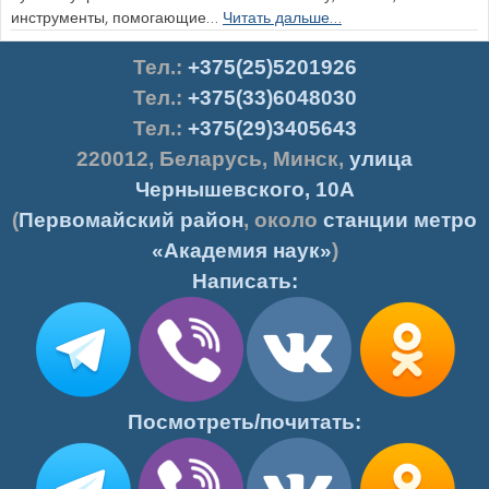
инструменты, помогающие…
Читать дальше…
Тел.
:
+375(25)5201926
Тел.:
+375(33)6048030
Тел.:
+375(29)3405643
220012
,
Беларусь
,
Минск
,
улица
Чернышевского, 10А
(
Первомайский район
, около
станции метро
«Академия наук»
)
Написать:
Посмотреть/почитать: