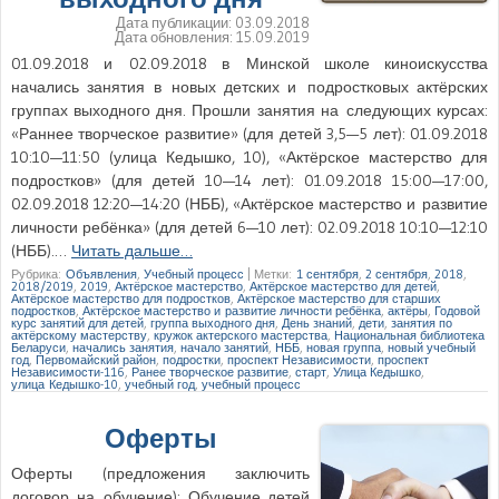
Дата публикации:
03.09.2018
Дата обновления:
15.09.2019
01.09.2018 и 02.09.2018 в Минской школе киноискусства
начались занятия в новых детских и подростковых актёрских
группах выходного дня. Прошли занятия на следующих курсах:
«Раннее творческое развитие» (для детей 3,5—5 лет): 01.09.2018
10:10—11:50 (улица Кедышко, 10), «Актёрское мастерство для
подростков» (для детей 10—14 лет): 01.09.2018 15:00—17:00,
02.09.2018 12:20—14:20 (НББ), «Актёрское мастерство и развитие
личности ребёнка» (для детей 6—10 лет): 02.09.2018 10:10—12:10
(НББ).…
Читать дальше…
Рубрика:
Объявления
,
Учебный процесс
|
Метки:
1 сентября
,
2 сентября
,
2018
,
2018/2019
,
2019
,
Актёрское мастерство
,
Актёрское мастерство для детей
,
Актёрское мастерство для подростков
,
Актёрское мастерство для старших
подростков
,
Актёрское мастерство и развитие личности ребёнка
,
актёры
,
Годовой
курс занятий для детей
,
группа выходного дня
,
День знаний
,
дети
,
занятия по
актёрскому мастерству
,
кружок актерского мастерства
,
Национальная библиотека
Беларуси
,
начались занятия
,
начало занятий
,
НББ
,
новая группа
,
новый учебный
год
,
Первомайский район
,
подростки
,
проспект Независимости
,
проспект
Независимости-116
,
Ранее творческое развитие
,
старт
,
Улица Кедышко
,
улица Кедышко-10
,
учебный год
,
учебный процесс
Оферты
Оферты (предложения заключить
договор на обучение): Обучение детей