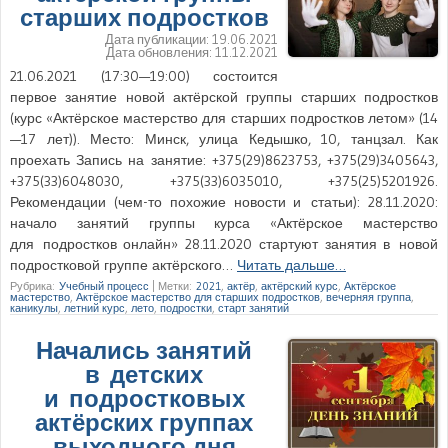
старших подростков
Дата публикации:
19.06.2021
Дата обновления:
11.12.2021
21.06.2021 (17:30—19:00) состоится
первое занятие новой актёрской группы старших подростков
(курс «Актёрское мастерство для старших подростков летом» (14
—17 лет)). Место: Минск, улица Кедышко, 10, танцзал. Как
проехать Запись на занятие: +375(29)8623753, +375(29)3405643,
+375(33)6048030, +375(33)6035010, +375(25)5201926.
Рекомендации (чем-то похожие новости и статьи): 28.11.2020:
начало занятий группы курса «Актёрское мастерство
для подростков онлайн» 28.11.2020 стартуют занятия в новой
подростковой группе актёрского…
Читать дальше…
Рубрика:
Учебный процесс
|
Метки:
2021
,
актёр
,
актёрский курс
,
Актёрское
мастерство
,
Актёрское мастерство для старших подростков
,
вечерняя группа
,
каникулы
,
летний курс
,
лето
,
подростки
,
старт занятий
Начались занятий
в детских
и подростковых
актёрских группах
выходного дня