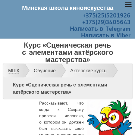
Минская школа киноискусства
+375(25)5201926
Перейти к содержанию
Меню
+375(29)3405643
Написать в Telegram
Написать в Viber
Курс «Сценическая речь
с элементами актёрского
мастерства»
МШК
Обучение
Актёрские курсы
Курс «Сценическая речь с элементами
актёрского мастерства»
Рассказывают, что
когда к Сократу
привели человека,
о котором он должен
был высказать своё
мнение, мудрец долго