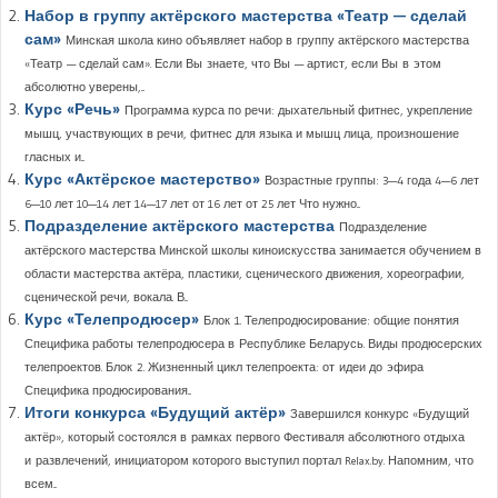
Набор в группу актёрского мастерства «Театр — сделай
сам»
Минская школа кино объявляет набор в группу актёрского мастерства
«Театр — сделай сам». Если Вы знаете, что Вы — артист, если Вы в этом
абсолютно уверены,...
Курс «Речь»
Программа курса по речи: дыхательный фитнес, укрепление
мышц, участвующих в речи, фитнес для языка и мышц лица, произношение
гласных и...
Курс «Актёрское мастерство»
Возрастные группы: 3—4 года 4—6 лет
6—10 лет 10—14 лет 14—17 лет от 16 лет от 25 лет Что нужно...
Подразделение актёрского мастерства
Подразделение
актёрского мастерства Минской школы киноискусства занимается обучением в
области мастерства актёра, пластики, сценического движения, хореографии,
сценической речи, вокала. В...
Курс «Телепродюсер»
Блок 1. Телепродюсирование: общие понятия
Специфика работы телепродюсера в Республике Беларусь. Виды продюсерских
телепроектов. Блок 2. Жизненный цикл телепроекта: от идеи до эфира
Специфика продюсирования...
Итоги конкурса «Будущий актёр»
Завершился конкурс «Будущий
актёр», который состоялся в рамках первого Фестиваля абсолютного отдыха
и развлечений, инициатором которого выступил портал Relax.by. Напомним, что
всем...