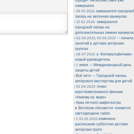
городе»: несколько смен уже
завершено
29.03.2024 завершился городско
лагерь на весенних каникулах
23.02.2024: завершился
городской лагерь на
дополнительных зимних каникула
02.09.2023, 03.09.2023 — начала
занятий в детских актёрских
группах
28.07.2023: у «Беларусьфильма»
новый руководитель
1 июня — Международный день
защиты детей
Всё лето — Городской лагерь
актёрского мастерства для детей
01.06.2023: показ
короткометражного фильма
«Никому не верю»
Арка летнего амфитеатра
в Витебске обновится: появится
светодиодное табло
C 01.10.2022 изменено
расписание субботних детских
актёрских групп