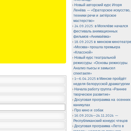
Новый авторский курс Игоря
Ленёва — «Ораторское искусство,
техники речи и актёрское
мастерство»
24.09.2025: в Могилёве начался
фестиваль анимационных
фильмов «Анимаёвка»
18.09.2025 в минском кинотеатр
«Москва» прошла премьера
«Классной»
Новый курс театральной
режиссуры: «Основы режиссуры.
Анализ пьесы и замысел
спектакля»
1—6.04.2025 в Минске пройдёт
неделя белорусской драматургии
Начала работу группа «Раннее
творческое развитие»
Досуговая программа на осенних
каникулах
Про кино и собак
16.09.2024—24.11.2024 —
Республиканский конкурс чтецов
Досуговая программа «Лето в