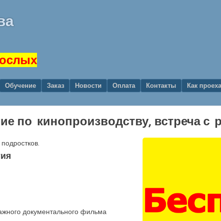
ва
рослых
Обучение
Заказ
Новости
Оплата
Контакты
Как проех
ятие по кинопроизводству, встреча с
подростков.
тия
ражного документального фильма