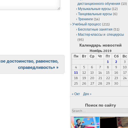
дистанционного обучения
(13)
Музыкальные курсы
(12)
Танцевальные курсы
(6)
Тренинги
(14)
Учебный процесс
(211)
Бесплатные занятия
(51)
Мастер-классы и спецкурсы
(95)
Календарь новостей
Ноябрь 2019
Пн
Вт
Ср
Чт
Пт
Сб
Вс
ое достоинство, равенство,
1
2
3
справедливость»
»
4
5
6
7
8
9
10
11
12
13
14
15
16
17
18
19
20
21
22
23
24
25
26
27
28
29
30
« Окт
Дек »
Поиск по сайту
Search