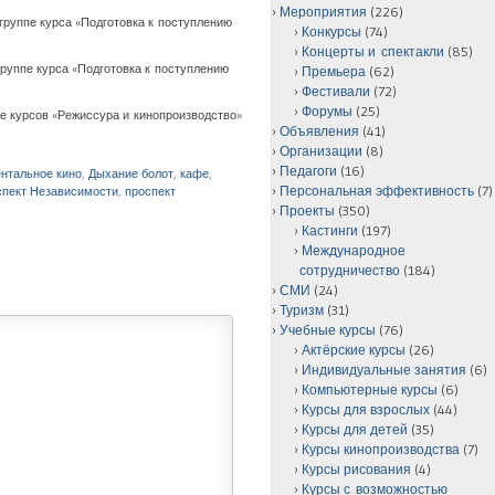
Мероприятия
(226)
й группе курса «Подготовка к поступлению
Конкурсы
(74)
Концерты и спектакли
(85)
й группе курса «Подготовка к поступлению
Премьера
(62)
Фестивали
(72)
Форумы
(25)
тие курсов «Режиссура и кинопроизводство»
Объявления
(41)
Организации
(8)
Педагоги
(16)
нтальное кино
,
Дыхание болот
,
кафе
,
Персональная эффективность
(7)
спект Независимости
,
проспект
Проекты
(350)
Кастинги
(197)
Международное
сотрудничество
(184)
СМИ
(24)
Туризм
(31)
Учебные курсы
(76)
Актёрские курсы
(26)
Индивидуальные занятия
(6)
Компьютерные курсы
(6)
Курсы для взрослых
(44)
Курсы для детей
(35)
Курсы кинопроизводства
(7)
Курсы рисования
(4)
Курсы с возможностью