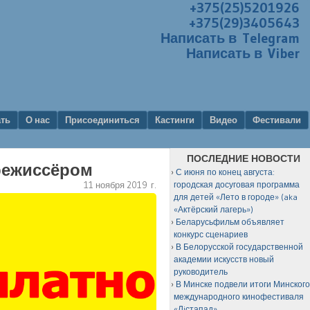
+375(25)5201926
+375(29)3405643
Написать в Telegram
Написать в Viber
ать
О нас
Присоединиться
Кастинги
Видео
Фестивали
ПОСЛЕДНИЕ НОВОСТИ
 режиссёром
С июня по конец августа:
11 ноября 2019 г.
городская досуговая программа
для детей «Лето в городе» (aka
«Актёрский лагерь»)
Беларусьфильм объявляет
конкурс сценариев
В Белорусской государственной
академии искусств новый
руководитель
В Минске подвели итоги Минског
международного кинофестиваля
«Лiстапад»