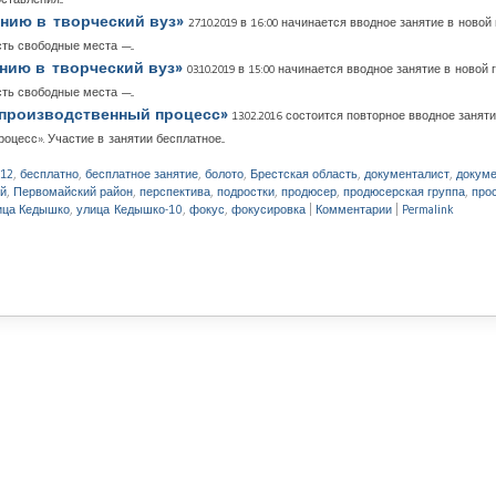
ению в творческий вуз»
27.10.2019 в 16:00 начинается вводное занятие в ново
ть свободные места —...
ению в творческий вуз»
03.10.2019 в 15:00 начинается вводное занятие в ново
ть свободные места —...
и производственный процесс»
13.02.2016 состоится повторное вводное заня
оцесс». Участие в занятии бесплатное...
12
,
бесплатно
,
бесплатное занятие
,
болото
,
Брестская область
,
документалист
,
докуме
й
,
Первомайский район
,
перспектива
,
подростки
,
продюсер
,
продюсерская группа
,
про
ица Кедышко
,
улица Кедышко-10
,
фокус
,
фокусировка
|
Комментарии
|
Permalink