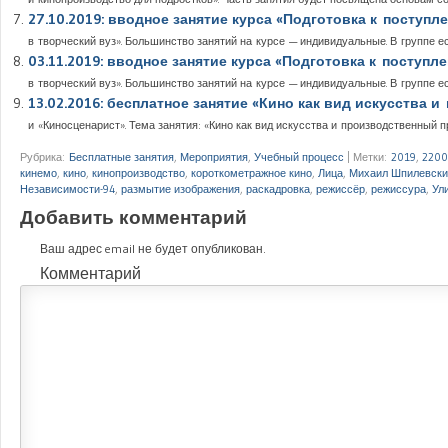
27.10.2019: вводное занятие курса «Подготовка к поступл
в творческий вуз». Большинство занятий на курсе — индивидуальные. В группе ес
03.11.2019: вводное занятие курса «Подготовка к поступл
в творческий вуз». Большинство занятий на курсе — индивидуальные. В группе ес
13.02.2016: бесплатное занятие «Кино как вид искусства 
и «Киносценарист». Тема занятия: «Кино как вид искусства и производственный пр
Рубрика:
Бесплатные занятия
,
Мероприятия
,
Учебный процесс
|
Метки:
2019
,
2200
кинемо
,
кино
,
кинопроизводство
,
короткометражное кино
,
Лица
,
Михаил Шпилевски
Независимости-94
,
размытие изображения
,
раскадровка
,
режиссёр
,
режиссура
,
Ул
Добавить комментарий
Ваш адрес email не будет опубликован.
Комментарий