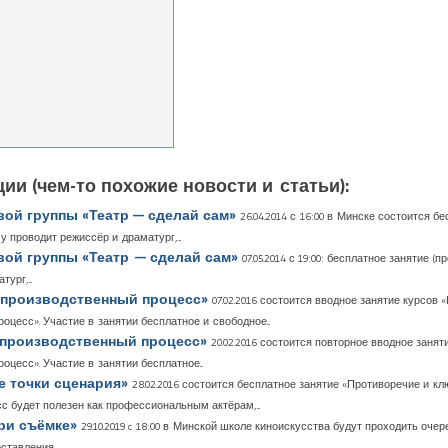
ии (чем-то похожие новости и статьи):
овой группы «Театр — сделай сам»
26.04.2014 с 16:00 в Минске состоится б
 проводит режиссёр и драматург,...
овой группы «Театр — сделай сам»
07.05.2014 с 19:00: бесплатное занятие
ург,...
 и производственный процесс»
07.02.2016 состоится вводное занятие курсов
оцесс». Участие в занятии бесплатное и свободное...
 и производственный процесс»
20.02.2016 состоится повторное вводное заня
оцесс». Участие в занятии бесплатное...
е точки сценария»
28.02.2016 состоится бесплатное занятие «Противоречие и к
с будет полезен как профессиональным актёрам,...
при съёмке»
29.10.2019 c 18:00 в Минской школе киноискусства будут проходить оче
тавления...