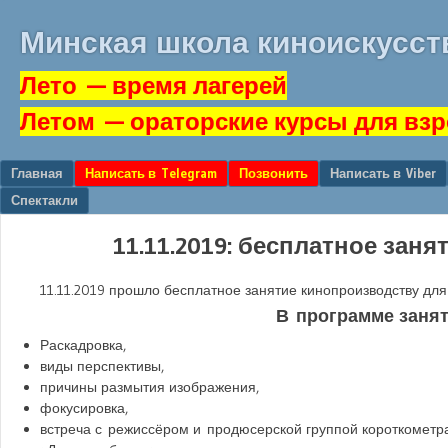
Минская школа киноискусст
Лето
— время лагерей
Летом
— ораторские курсы для вз
Перейти к содержанию
Главная
Написать в Telegram
Позвонить
Написать в Viber
Меню
Спектакли
11.11.2019: бесплатное зан
11.11.2019
прошло бесплатное занятие кинопроизводству для 
В программе заня
Раскадровка,
виды перспективы,
причины размытия изображения,
фокусировка,
встреча с режиссёром и продюсерской группой короткомет