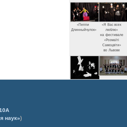
«Пеппи
«Я Вас всех
Длинныйчулок»
люблю»
на фестивале
«Розмаїті
Самоцвіти»
во Львове
10А
я наук»
)