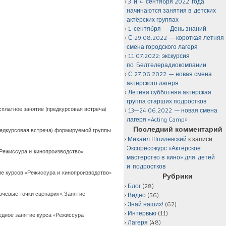
3 и 4 сентября 2022 года
начинаются занятия в детских
актёрских группах
1 сентября — День знаний
С 29.08.2022 — короткая летняя
смена городского лагеря
11.07.2022: экскурсия
по Белтелерадиокомпании
С 27.06.2022 — новая смена
актёрского лагеря
Летняя субботняя актёрская
группа старших подростков
есплатное занятие (предкурсовая встреча)
13—24.06.2022 — новая смена
лагеря «Acting Camp»
Последний комментарий
 (предкурсовая встреча) формируемой группы
Михаил Шпилевский
к записи
Экспресс-курс «Актёрское
 «Режиссура и кинопроизводство»
мастерство в кино» для детей
и подростков
тие курсов «Режиссура и кинопроизводство»
Рубрики
Блог
(28)
лючевые точки сценария». Занятие
Видео
(56)
Знай наших!
(62)
Интервью
(11)
редное занятие курса «Режиссура
Лагеря
(48)