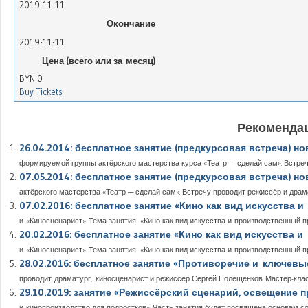
2019-11-11
Окончание
2019-11-11
Цена (всего или за месяц)
BYN
0
Buy Tickets
Рекомендац
26.04.2014: бесплатное занятие (предкурсовая встреча) н
формируемой группы актёрского мастерства курса «Театр — сделай сам». Встречу
07.05.2014: бесплатное занятие (предкурсовая встреча) н
актёрского мастерства «Театр — сделай сам». Встречу проводит режиссёр и драмат
07.02.2016: бесплатное занятие «Кино как вид искусства
и «Киносценарист». Тема занятия: «Кино как вид искусства и производственный пр
20.02.2016: бесплатное занятие «Кино как вид искусства
и «Киносценарист». Тема занятия: «Кино как вид искусства и производственный пр
28.02.2016: бесплатное занятие «Противоречие и ключевы
проводит драматург, киносценарист и режиссёр Сергей Полещенков. Мастер-клас
29.10.2019: занятие «Режиссёрский сценарий, освещение 
и кинопроизводство для подростков». Часть занятия будет посвящена основам сос